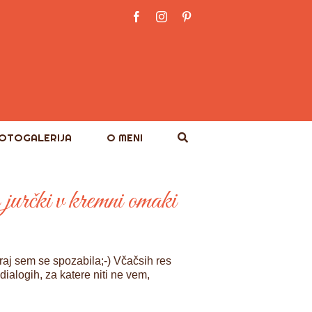
Facebook
Instagram
Pinterest
OTOGALERIJA
O MENI
 jurčki v kremni omaki
raj sem se spozabila;-) Včačsih res
ialogih, za katere niti ne vem,