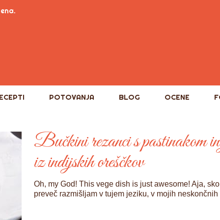
tena.
ECEPTI
POTOVANJA
BLOG
OCENE
F
Bučkini rezanci s pastinakom in
iz indijskih oreščkov
Oh, my God! This vege dish is just awesome! Aja, sko
preveč razmišljam v tujem jeziku, v mojih neskončnih d