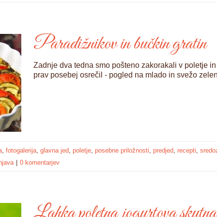
Paradižnikov in bučkin gratin
Zadnje dva tedna smo pošteno zakorakali v poletje in 
prav posebej osrečil - pogled na mlado in svežo zelen
a
,
fotogalerija
,
glavna jed
,
poletje
,
posebne priložnosti
,
predjed
,
recepti
,
sred
njava
|
0 komentarjev
Lahka poletna jogurtova skutna t