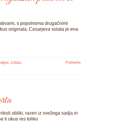
rnativami, s popolnoma drugačnimi
s originala. Cesarjeva solata je ena
edjed
,
solata
,
Preberite
rta
ikoli obliki, razen iz svežega sadja in
 ti okus res toliko