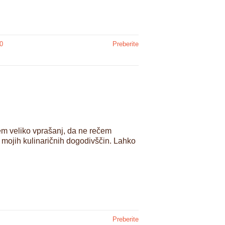
0
Preberite
sem veliko vprašanj, da ne rečem
 mojih kulinaričnih dogodivščin. Lahko
Preberite