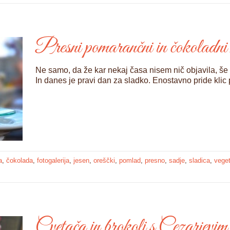
Presni pomarančni in čokoladni
Ne samo, da že kar nekaj časa nisem nič objavila, še 
In danes je pravi dan za sladko. Enostavno pride kli
a
,
čokolada
,
fotogalerija
,
jesen
,
oreščki
,
pomlad
,
presno
,
sadje
,
sladica
,
veget
Cvetača in brokoli s Cezarjevim