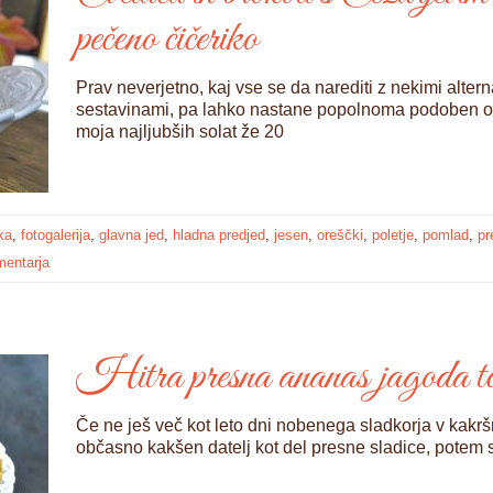
pečeno čičeriko
Prav neverjetno, kaj vse se da narediti z nekimi alte
sestavinami, pa lahko nastane popolnoma podoben oku
moja najljubših solat že 20
ka
,
fotogalerija
,
glavna jed
,
hladna predjed
,
jesen
,
oreščki
,
poletje
,
pomlad
,
pr
mentarja
Hitra presna ananas jagoda to
Če ne ješ več kot leto dni nobenega sladkorja v kakršn
občasno kakšen datelj kot del presne sladice, potem se