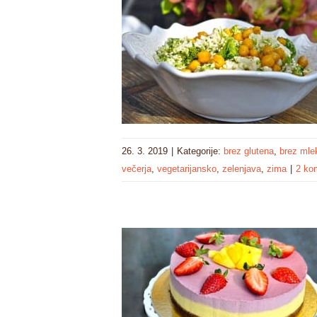
26. 3. 2019
|
Kategorije:
brez glutena
,
brez mle
večerja
,
vegetarijansko
,
zelenjava
,
zima
|
2 ko