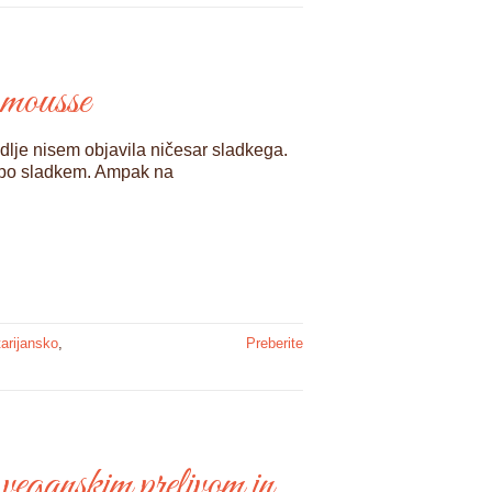
 mousse
dlje nisem objavila ničesar sladkega.
c po sladkem. Ampak na
arijansko
,
Preberite
 veganskim prelivom in