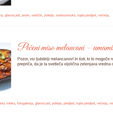
ka
,
glavna jed
,
jesen
,
oreščki
,
poletje
,
sredozemsko
,
topla predjed
,
večerja
,
Pečeni miso melancani – umamis
Pozor, vsi ljubitelji melancanov! In tisti, ki to mogoče 
prepriča, da je ta svetleča vijolična zelenjava vredna 
brez mleka
,
fotogalerija
,
glavna jed
,
poletje
,
predjed
,
topla predjed
,
večerja
,
ve