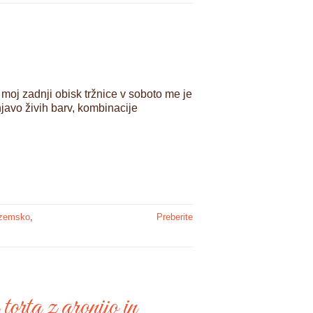
moj zadnji obisk tržnice v soboto me je
javo živih barv, kombinacije
ozemsko
,
Preberite
orta z aronijo in