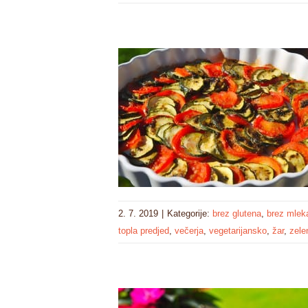
2. 7. 2019
|
Kategorije:
brez glutena
,
brez mlek
topla predjed
,
večerja
,
vegetarijansko
,
žar
,
zele