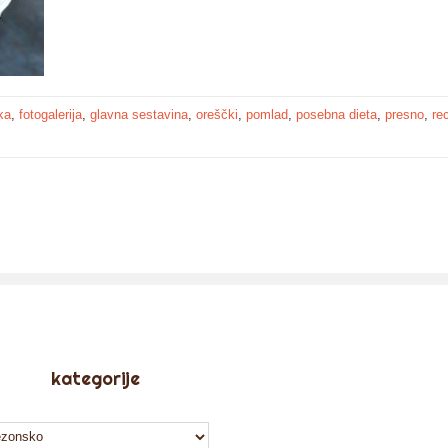
ka
,
fotogalerija
,
glavna sestavina
,
oreščki
,
pomlad
,
posebna dieta
,
presno
,
re
kategorije
tegorije