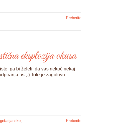
Preberite
tična eksplozija okusa
niste, pa bi želeli, da vas nekoč nekaj
odpiranja ust;-) Tole je zagotovo
getarijansko
,
Preberite