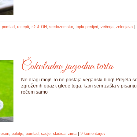
,
pomlad
,
recepti
,
riž & OH
,
sredozemsko
,
topla predjed
,
večerja
,
zelenjava
|
Čokoladno jagodna torta
Ne dragi moji! To ne postaja veganski blog! Prejela 
zgroženih opazk glede tega, kam sem zašla v pisanju
rečem samo
jesen
,
poletje
,
pomlad
,
sadje
,
sladica
,
zima
|
9 komentarjev