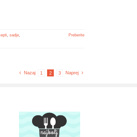
cepti
,
sadje
,
Preberite
Nazaj
Naprej
1
2
3