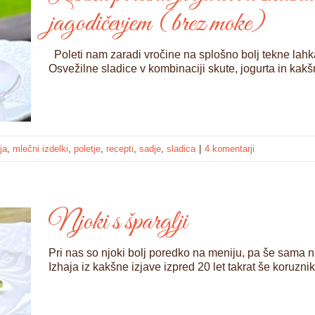
jagodičevjem (brez moke)
Poleti nam zaradi vročine na splošno bolj tekne lahka 
Osvežilne sladice v kombinaciji skute, jogurta in ka
ja
,
mlečni izdelki
,
poletje
,
recepti
,
sadje
,
sladica
|
4 komentarji
Njoki s šparglji
Pri nas so njoki bolj poredko na meniju, pa še sama 
Izhaja iz kakšne izjave izpred 20 let takrat še koruzni