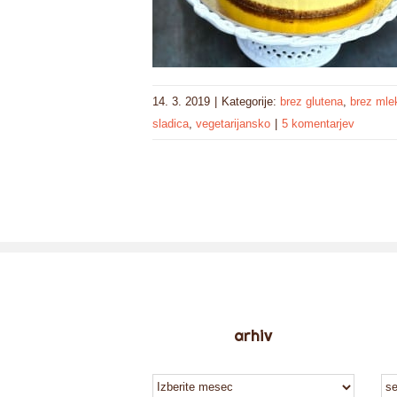
14. 3. 2019
|
Kategorije:
brez glutena
,
brez mle
sladica
,
vegetarijansko
|
5 komentarjev
arhiv
arhiv
ka