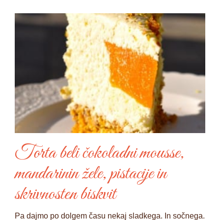
Torta beli čokoladni mousse,
mandarinin žele, pistacije in
skrivnosten biskvit
Pa dajmo po dolgem času nekaj sladkega. In sočnega.