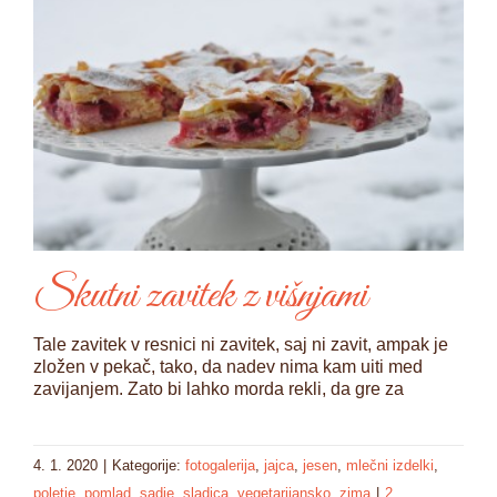
Skutni zavitek z višnjami
Tale zavitek v resnici ni zavitek, saj ni zavit, ampak je
zložen v pekač, tako, da nadev nima kam uiti med
zavijanjem. Zato bi lahko morda rekli, da gre za
4. 1. 2020
|
Kategorije:
fotogalerija
,
jajca
,
jesen
,
mlečni izdelki
,
poletje
,
pomlad
,
sadje
,
sladica
,
vegetarijansko
,
zima
|
2