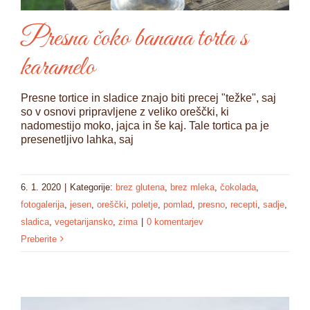
Presna čoko banana torta s
karamelo
Presne tortice in sladice znajo biti precej "težke", saj
so v osnovi pripravljene z veliko oreščki, ki
nadomestijo moko, jajca in še kaj. Tale tortica pa je
presenetljivo lahka, saj
6. 1. 2020
|
Kategorije:
brez glutena
,
brez mleka
,
čokolada
,
fotogalerija
,
jesen
,
oreščki
,
poletje
,
pomlad
,
presno
,
recepti
,
sadje
,
sladica
,
vegetarijansko
,
zima
|
0 komentarjev
Preberite