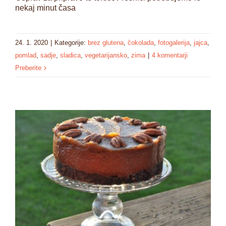
nekaj minut časa
24. 1. 2020
|
Kategorije:
brez glutena
,
čokolada
,
fotogalerija
,
jajca
,
pomlad
,
sadje
,
sladica
,
vegetarijansko
,
zima
|
4 komentarji
Preberite