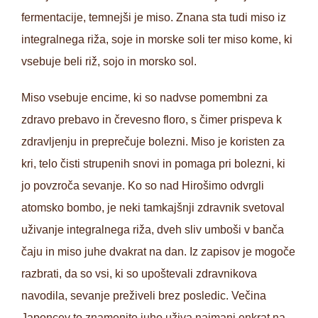
fermentacije, temnejši je miso. Znana sta tudi miso iz
integralnega riža, soje in morske soli ter miso kome, ki
vsebuje beli riž, sojo in morsko sol.
Miso vsebuje encime, ki so nadvse pomembni za
zdravo prebavo in črevesno floro, s čimer prispeva k
zdravljenju in preprečuje bolezni. Miso je koristen za
kri, telo čisti strupenih snovi in pomaga pri bolezni, ki
jo povzroča sevanje. Ko so nad Hirošimo odvrgli
atomsko bombo, je neki tamkajšnji zdravnik svetoval
uživanje integralnega riža, dveh sliv umboši v banča
čaju in miso juhe dvakrat na dan. Iz zapisov je mogoče
razbrati, da so vsi, ki so upoštevali zdravnikova
navodila, sevanje preživeli brez posledic. Večina
Japoncev to znamenito juho uživa najmanj enkrat na