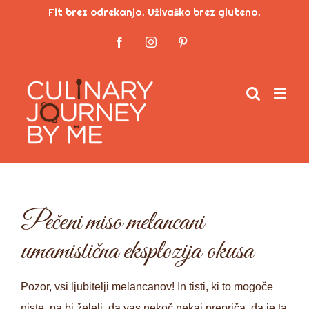
Skip
Fit brez odrekanja. Uživaško brez glutena.
to
Facebook
Instagram
Pinterest
content
Pečeni miso melancani –
umamistična eksplozija okusa
Pozor, vsi ljubitelji melancanov! In tisti, ki to mogoče
niste, pa bi želeli, da vas nekoč nekaj prepriča, da je ta