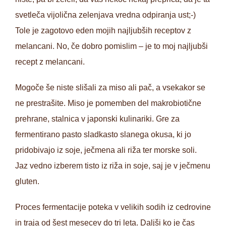
svetleča vijolična zelenjava vredna odpiranja ust;-)
Tole je zagotovo eden mojih najljubših receptov z
melancani. No, če dobro pomislim – je to moj najljubši
recept z melancani.
Mogoče še niste slišali za miso ali pač, a vsekakor se
ne prestrašite. Miso je pomemben del makrobiotične
prehrane, stalnica v japonski kulinariki. Gre za
fermentirano pasto sladkasto slanega okusa, ki jo
pridobivajo iz soje, ječmena ali riža ter morske soli.
Jaz vedno izberem tisto iz riža in soje, saj je v ječmenu
gluten.
Proces fermentacije poteka v velikih sodih iz cedrovine
in traja od šest mesecev do tri leta. Daljši ko je čas