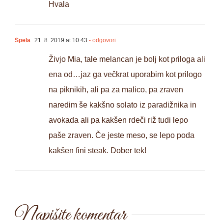
Hvala
Špela
21. 8. 2019 at 10:43
- odgovori
Živjo Mia, tale melancan je bolj kot priloga ali
ena od…jaz ga večkrat uporabim kot prilogo
na piknikih, ali pa za malico, pa zraven
naredim še kakšno solato iz paradižnika in
avokada ali pa kakšen rdeči riž tudi lepo
paše zraven. Če jeste meso, se lepo poda
kakšen fini steak. Dober tek!
Napišite komentar