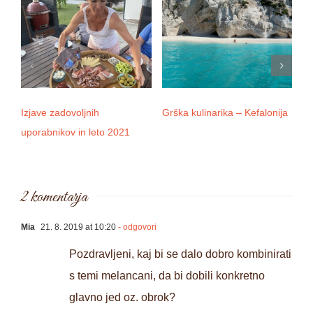
Izjave zadovoljnih
Grška kulinarika – Kefalonija
D
uporabnikov in leto 2021
2 komentarja
Mia
21. 8. 2019 at 10:20
- odgovori
Pozdravljeni, kaj bi se dalo dobro kombinirati
s temi melancani, da bi dobili konkretno
glavno jed oz. obrok?