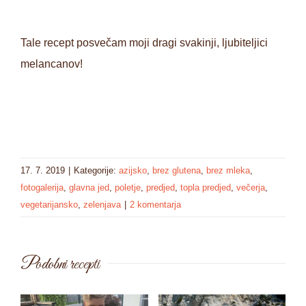
Tale recept posvečam moji dragi svakinji, ljubiteljici
melancanov!
17. 7. 2019
|
Kategorije:
azijsko
,
brez glutena
,
brez mleka
,
fotogalerija
,
glavna jed
,
poletje
,
predjed
,
topla predjed
,
večerja
,
vegetarijansko
,
zelenjava
|
2 komentarja
Podobni recepti