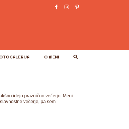
Facebook
Instagram
Pinterest
OTOGALERIJA
O MENI
 kakšno idejo praznično večerjo. Meni
 slavnostne večerje, pa sem