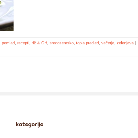
,
pomlad
,
recepti
,
riž & OH
,
sredozemsko
,
topla predjed
,
večerja
,
zelenjava
|
kategorije