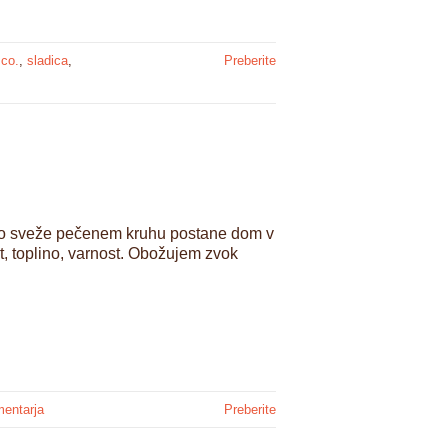
 co.
,
sladica
,
Preberite
po sveže pečenem kruhu postane dom v
, toplino, varnost. Obožujem zvok
mentarja
Preberite