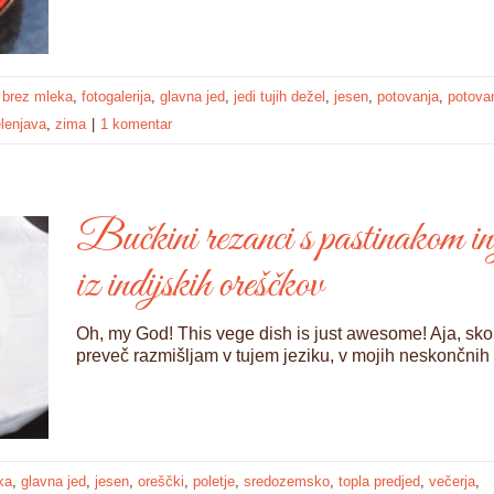
,
brez mleka
,
fotogalerija
,
glavna jed
,
jedi tujih dežel
,
jesen
,
potovanja
,
potovan
lenjava
,
zima
|
1 komentar
Bučkini rezanci s pastinakom in
iz indijskih oreščkov
Oh, my God! This vege dish is just awesome! Aja, sko
preveč razmišljam v tujem jeziku, v mojih neskončnih d
ka
,
glavna jed
,
jesen
,
oreščki
,
poletje
,
sredozemsko
,
topla predjed
,
večerja
,