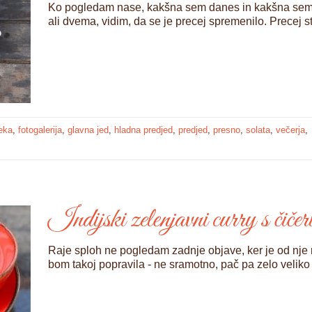
Ko pogledam nase, kakšna sem danes in kakšna sem bil
ali dvema, vidim, da se je precej spremenilo. Precej stv
eka
,
fotogalerija
,
glavna jed
,
hladna predjed
,
predjed
,
presno
,
solata
,
večerja
,
Indijski zelenjavni curry s čiče
Raje sploh ne pogledam zadnje objave, ker je od nje 
bom takoj popravila - ne sramotno, pač pa zelo veliko 