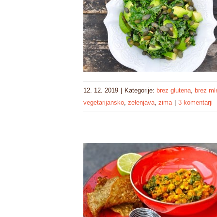
12. 12. 2019
|
Kategorije:
brez glutena
,
brez ml
vegetarijansko
,
zelenjava
,
zima
|
3 komentarji