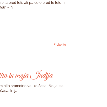
a pred leti, ali pa celo pred le letom
ari - in
Preberite
riko in moja Indija
minilo sramotno veliko časa. No ja, se
časa. In ja,