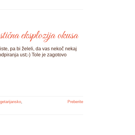
tična eksplozija okusa
niste, pa bi želeli, da vas nekoč nekaj
odpiranja ust;-) Tole je zagotovo
getarijansko
,
Preberite