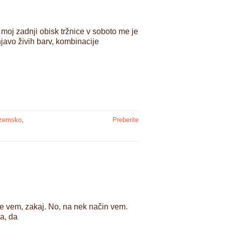
moj zadnji obisk tržnice v soboto me je
javo živih barv, kombinacije
ozemsko
,
Preberite
ne vem, zakaj. No, na nek način vem.
ka, da