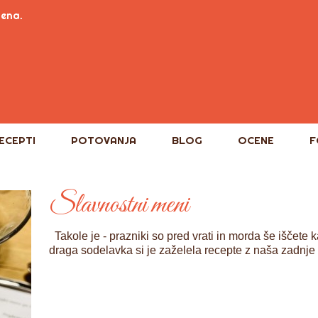
tena.
ECEPTI
POTOVANJA
BLOG
OCENE
F
Slavnostni meni
Takole je - prazniki so pred vrati in morda še iščete
draga sodelavka si je zaželela recepte z naša zadnje