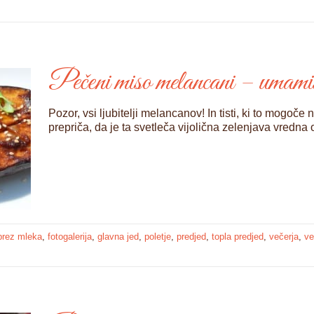
Pečeni miso melancani – umamis
Pozor, vsi ljubitelji melancanov! In tisti, ki to mogoče 
prepriča, da je ta svetleča vijolična zelenjava vredna 
brez mleka
,
fotogalerija
,
glavna jed
,
poletje
,
predjed
,
topla predjed
,
večerja
,
ve