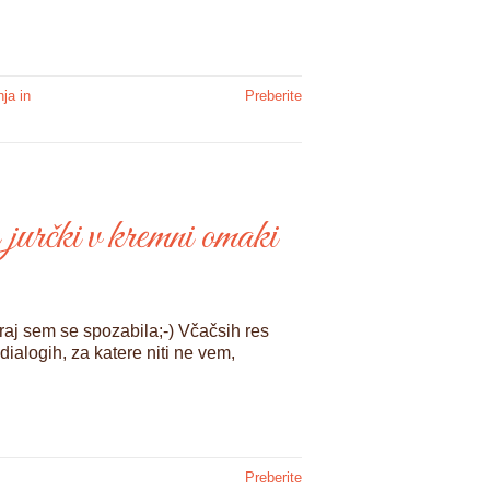
ja in
Preberite
 jurčki v kremni omaki
raj sem se spozabila;-) Včačsih res
ialogih, za katere niti ne vem,
Preberite