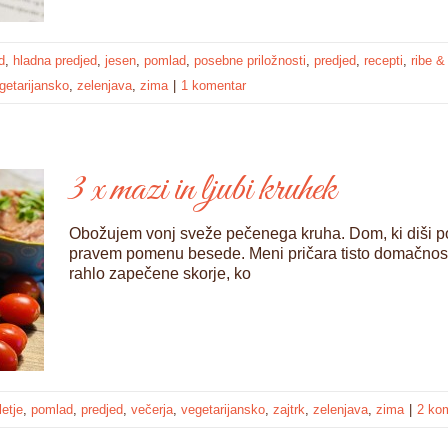
d
,
hladna predjed
,
jesen
,
pomlad
,
posebne priložnosti
,
predjed
,
recepti
,
ribe &
getarijansko
,
zelenjava
,
zima
|
1 komentar
3 x mazi in ljubi kruhek
Obožujem vonj sveže pečenega kruha. Dom, ki diši 
pravem pomenu besede. Meni pričara tisto domačnost
rahlo zapečene skorje, ko
letje
,
pomlad
,
predjed
,
večerja
,
vegetarijansko
,
zajtrk
,
zelenjava
,
zima
|
2 ko