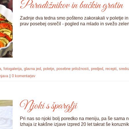
Paradižnikov in bučkin gratin
Zadnje dva tedna smo pošteno zakorakali v poletje in 
prav posebej osrečil - pogled na mlado in svežo zelen
a
,
fotogalerija
,
glavna jed
,
poletje
,
posebne priložnosti
,
predjed
,
recepti
,
sred
njava
|
0 komentarjev
Njoki s šparglji
Pri nas so njoki bolj poredko na meniju, pa še sama 
Izhaja iz kakšne izjave izpred 20 let takrat še koruzni