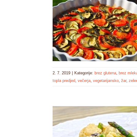
2. 7. 2019
|
Kategorije:
brez glutena
,
brez mlek
topla predjed
,
večerja
,
vegetarijansko
,
žar
,
zele