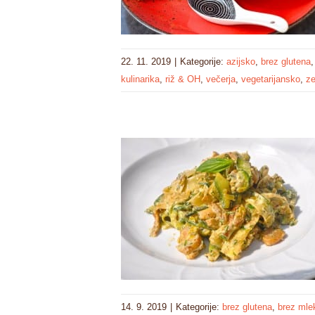
22. 11. 2019
|
Kategorije:
azijsko
,
brez glutena
kulinarika
,
riž & OH
,
večerja
,
vegetarijansko
,
ze
14. 9. 2019
|
Kategorije:
brez glutena
,
brez mle