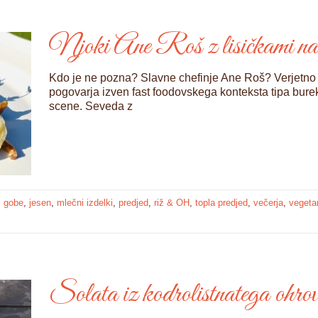
Njoki Ane Roš z lisičkami na
Kdo je ne pozna? Slavne chefinje Ane Roš? Verjetno pr
pogovarja izven fast foodovskega konteksta tipa bure
scene. Seveda z
,
gobe
,
jesen
,
mlečni izdelki
,
predjed
,
riž & OH
,
topla predjed
,
večerja
,
vegeta
Solata iz kodrolistnatega ohro