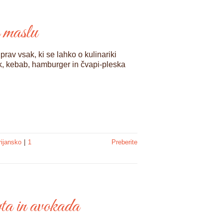
 maslu
av vsak, ki se lahko o kulinariki
k, kebab, hamburger in čvapi-pleska
rijansko
|
1
Preberite
vta in avokada