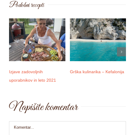
Podobni recepti
Izjave zadovoljnih
Grška kulinarika – Kefalonija
D
uporabnikov in leto 2021
Napišite komentar
Comment