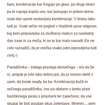
barv, kombinacije kar švigajo po glavi, po drugi strani
pa bi najraje kupila vse, kar ponujajo in potem doma
vsak dan sproti sestavljala kombinacije. V bistvu tako
tudi je. Vsak večer mi pogled v hladilnik pove odgovor,
kaj bom pripravljala za službeno malico za naslednji
dan zase in za moža, ki se je kar malo navadil (če ne
celo razvadil), da je vrečka vsako jutro pipravljena tudi
zanj;-)
Paradižnika – tistega pravega domačega – res da še
ni, ampak je tole tako dobra jed, da jo moram deliti z
vami, da boste ready, ko bo. Kombinacija bučk in
sočnega paradižnika, vse pa obdano v tanko plast
bazilikinega pesta s pinjolami ter zapečeno, da vse
skupaj še bolj poudari okus zelenjave. Mmmm….sem