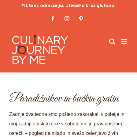
Skip
Fit brez odrekanja. Uživaško brez glutena.
to
Facebook
Instagram
Pinterest
content
Paradižnikov in bučkin gratin
Zadnje dva tedna smo pošteno zakorakali v poletje in
moj zadnji obisk tržnice v soboto me je prav posebej
osrečil – pogled na mlado in svežo zelenjavo živih