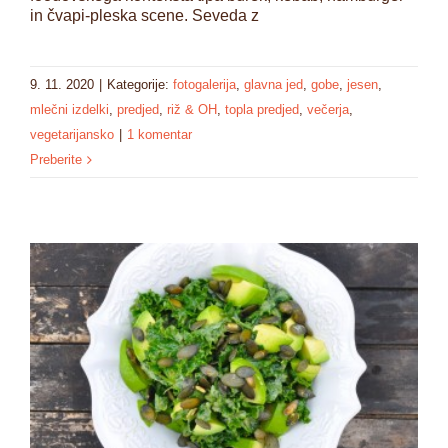
in čvapi-pleska scene. Seveda z
9. 11. 2020
|
Kategorije:
fotogalerija
,
glavna jed
,
gobe
,
jesen
,
mlečni izdelki
,
predjed
,
riž & OH
,
topla predjed
,
večerja
,
vegetarijansko
|
1 komentar
Preberite