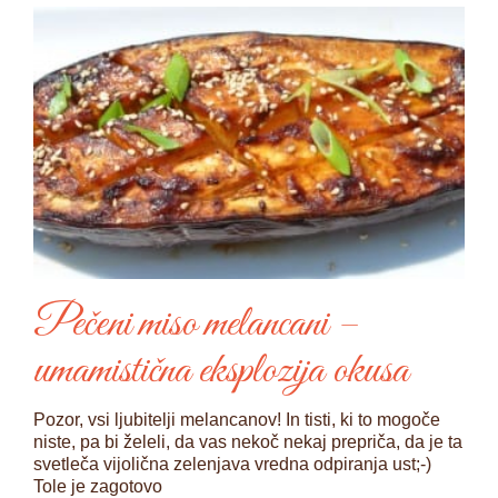
Pečeni miso melancani –
umamistična eksplozija okusa
Pozor, vsi ljubitelji melancanov! In tisti, ki to mogoče
niste, pa bi želeli, da vas nekoč nekaj prepriča, da je ta
svetleča vijolična zelenjava vredna odpiranja ust;-)
Tole je zagotovo