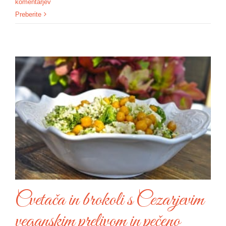
komentarjev
Preberite
Cvetača in brokoli s Cezarjevim
veganskim prelivom in pečeno