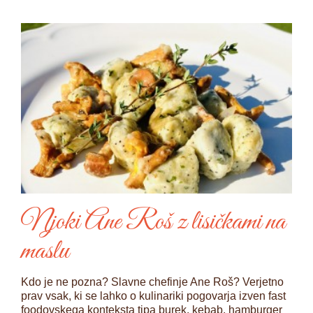
Njoki Ane Roš z lisičkami na
maslu
Kdo je ne pozna? Slavne chefinje Ane Roš? Verjetno
prav vsak, ki se lahko o kulinariki pogovarja izven fast
foodovskega konteksta tipa burek, kebab, hamburger