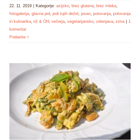
22. 11. 2019
|
Kategorije:
azijsko
,
brez glutena
,
brez mleka
,
fotogalerija
,
glavna jed
,
jedi tujih dežel
,
jesen
,
potovanja
,
potovanja
in kulinarika
,
riž & OH
,
večerja
,
vegetarijansko
,
zelenjava
,
zima
|
1
komentar
Preberite