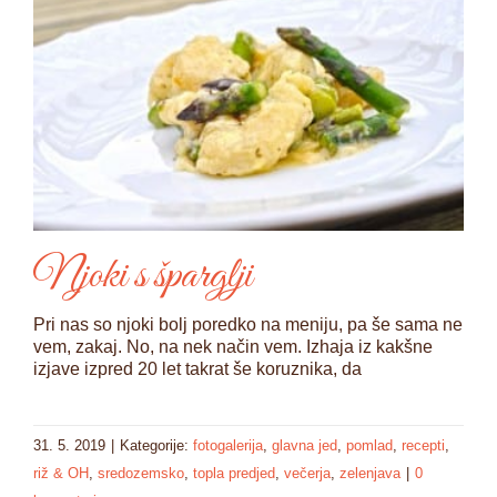
Njoki s šparglji
Pri nas so njoki bolj poredko na meniju, pa še sama ne
vem, zakaj. No, na nek način vem. Izhaja iz kakšne
izjave izpred 20 let takrat še koruznika, da
31. 5. 2019
|
Kategorije:
fotogalerija
,
glavna jed
,
pomlad
,
recepti
,
riž & OH
,
sredozemsko
,
topla predjed
,
večerja
,
zelenjava
|
0