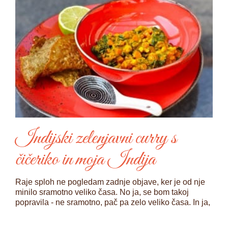
Indijski zelenjavni curry s
čičeriko in moja Indija
Raje sploh ne pogledam zadnje objave, ker je od nje
minilo sramotno veliko časa. No ja, se bom takoj
popravila - ne sramotno, pač pa zelo veliko časa. In ja,