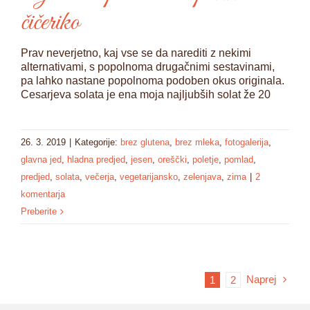
čičeriko
Prav neverjetno, kaj vse se da narediti z nekimi
alternativami, s popolnoma drugačnimi sestavinami,
pa lahko nastane popolnoma podoben okus originala.
Cesarjeva solata je ena moja najljubših solat že 20
26. 3. 2019
|
Kategorije:
brez glutena
,
brez mleka
,
fotogalerija
,
glavna jed
,
hladna predjed
,
jesen
,
oreščki
,
poletje
,
pomlad
,
predjed
,
solata
,
večerja
,
vegetarijansko
,
zelenjava
,
zima
|
2
komentarja
Preberite
Naprej
1
2