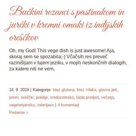
Bučkini rezanci s pastinakom in
jurčki v kremni omaki iz indijskih
oreščkov
Oh, my God! This vege dish is just awesome! Aja,
skoraj sem se spozabila;-) Včačsih res preveč
razmišljam v tujem jeziku, v mojih neskončnih dialogih,
za katere niti ne vem,
14. 9. 2019
|
Kategorije:
brez glutena
,
brez mleka
,
glavna jed
,
jesen
,
oreščki
,
poletje
,
sredozemsko
,
topla predjed
,
večerja
,
vegetarijansko
,
zelenjava
|
4 komentarji
Preberite