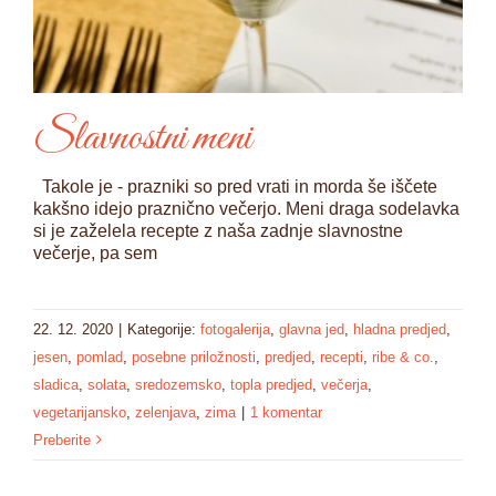
Slavnostni meni
Takole je - prazniki so pred vrati in morda še iščete
kakšno idejo praznično večerjo. Meni draga sodelavka
si je zaželela recepte z naša zadnje slavnostne
večerje, pa sem
22. 12. 2020
|
Kategorije:
fotogalerija
,
glavna jed
,
hladna predjed
,
jesen
,
pomlad
,
posebne priložnosti
,
predjed
,
recepti
,
ribe & co.
,
sladica
,
solata
,
sredozemsko
,
topla predjed
,
večerja
,
vegetarijansko
,
zelenjava
,
zima
|
1 komentar
Preberite