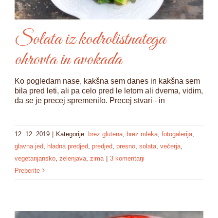
Solata iz kodrolistnatega
ohrovta in avokada
Ko pogledam nase, kakšna sem danes in kakšna sem
bila pred leti, ali pa celo pred le letom ali dvema, vidim,
da se je precej spremenilo. Precej stvari - in
12. 12. 2019
|
Kategorije:
brez glutena
,
brez mleka
,
fotogalerija
,
glavna jed
,
hladna predjed
,
predjed
,
presno
,
solata
,
večerja
,
vegetarijansko
,
zelenjava
,
zima
|
3 komentarji
Preberite