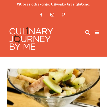
Skip
Fit brez odrekanja. Uživaško brez glutena.
to
Facebook
Instagram
Pinterest
content