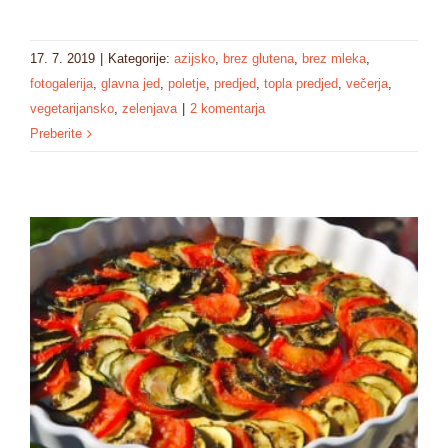
17. 7. 2019
|
Kategorije:
azijsko
,
brez glutena
,
brez mleka
,
fotogalerija
,
glavna jed
,
poletje
,
predjed
,
topla predjed
,
večerja
,
vegetarijansko
,
zelenjava
|
2 komentarja
Preberite