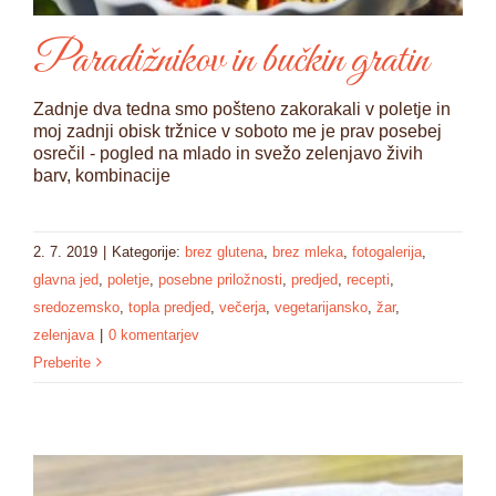
Paradižnikov in bučkin gratin
Zadnje dva tedna smo pošteno zakorakali v poletje in
moj zadnji obisk tržnice v soboto me je prav posebej
osrečil - pogled na mlado in svežo zelenjavo živih
barv, kombinacije
2. 7. 2019
|
Kategorije:
brez glutena
,
brez mleka
,
fotogalerija
,
glavna jed
,
poletje
,
posebne priložnosti
,
predjed
,
recepti
,
sredozemsko
,
topla predjed
,
večerja
,
vegetarijansko
,
žar
,
zelenjava
|
0 komentarjev
Preberite