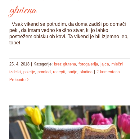
glutena
Vsak vikend se potrudim, da doma zadiši po domači
peki, da imam vedno kakšno stvar, ki jo lahko
postrežem obisku ob kavi. Ta vikend je bil izjemno lep,
topel
25. 4. 2018
|
Kategorije:
brez glutena
,
fotogalerija
,
jajca
,
mlečni
izdelki
,
poletje
,
pomlad
,
recepti
,
sadje
,
sladica
|
2 komentarja
Preberite