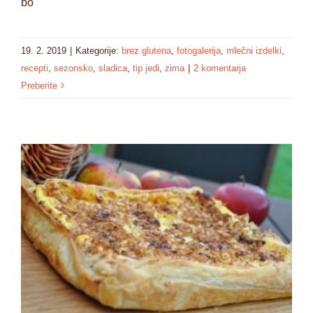
bo
19. 2. 2019
|
Kategorije:
brez glutena
,
fotogalerija
,
mlečni izdelki
,
recepti
,
sezonsko
,
sladica
,
tip jedi
,
zima
|
2 komentarja
Preberite