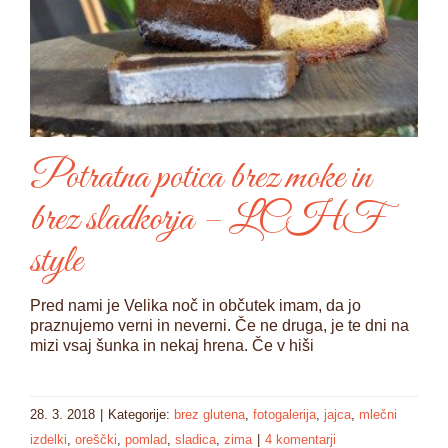
Potratna potica brez moke in
brez sladkorja – LCHF
style
Pred nami je Velika noč in občutek imam, da jo
praznujemo verni in neverni. Če ne druga, je te dni na
mizi vsaj šunka in nekaj hrena. Če v hiši
28. 3. 2018
|
Kategorije:
brez glutena
,
fotogalerija
,
jajca
,
mlečni
izdelki
,
oreščki
,
pomlad
,
sladica
,
zima
|
4 komentarji