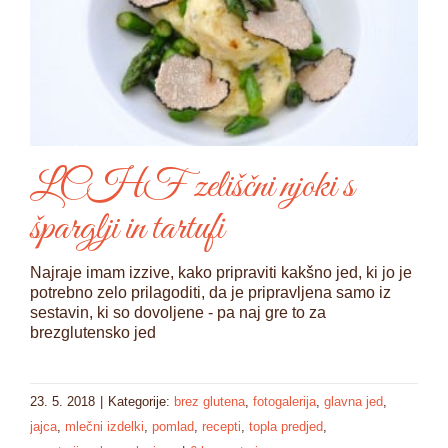
LCHF zeliščni njoki s
šparglji in tartufi
Najraje imam izzive, kako pripraviti kakšno jed, ki jo je
potrebno zelo prilagoditi, da je pripravljena samo iz
sestavin, ki so dovoljene - pa naj gre to za
brezglutensko jed
23. 5. 2018
|
Kategorije:
brez glutena
,
fotogalerija
,
glavna jed
,
jajca
,
mlečni izdelki
,
pomlad
,
recepti
,
topla predjed
,