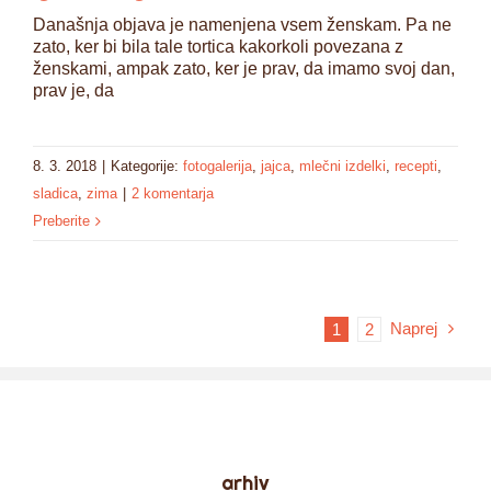
Današnja objava je namenjena vsem ženskam. Pa ne
zato, ker bi bila tale tortica kakorkoli povezana z
ženskami, ampak zato, ker je prav, da imamo svoj dan,
prav je, da
8. 3. 2018
|
Kategorije:
fotogalerija
,
jajca
,
mlečni izdelki
,
recepti
,
sladica
,
zima
|
2 komentarja
Preberite
Naprej
1
2
arhiv