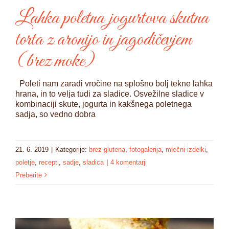
Lahka poletna jogurtova skutna
torta z aronijo in jagodičevjem
(brez moke)
Poleti nam zaradi vročine na splošno bolj tekne lahka
hrana, in to velja tudi za sladice. Osvežilne sladice v
kombinaciji skute, jogurta in kakšnega poletnega
sadja, so vedno dobra
21. 6. 2019
|
Kategorije:
brez glutena
,
fotogalerija
,
mlečni izdelki
,
poletje
,
recepti
,
sadje
,
sladica
|
4 komentarji
Preberite