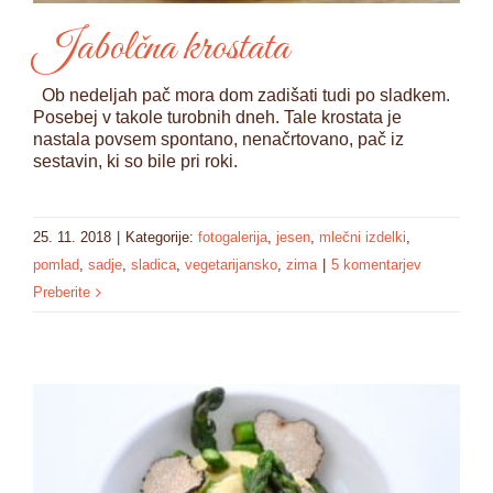
Jabolčna krostata
Ob nedeljah pač mora dom zadišati tudi po sladkem.
Posebej v takole turobnih dneh. Tale krostata je
nastala povsem spontano, nenačrtovano, pač iz
sestavin, ki so bile pri roki.
25. 11. 2018
|
Kategorije:
fotogalerija
,
jesen
,
mlečni izdelki
,
pomlad
,
sadje
,
sladica
,
vegetarijansko
,
zima
|
5 komentarjev
Preberite