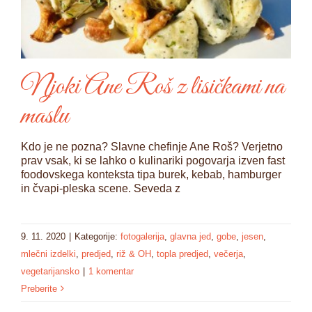
Njoki Ane Roš z lisičkami na
maslu
Kdo je ne pozna? Slavne chefinje Ane Roš? Verjetno
prav vsak, ki se lahko o kulinariki pogovarja izven fast
foodovskega konteksta tipa burek, kebab, hamburger
in čvapi-pleska scene. Seveda z
9. 11. 2020
|
Kategorije:
fotogalerija
,
glavna jed
,
gobe
,
jesen
,
mlečni izdelki
,
predjed
,
riž & OH
,
topla predjed
,
večerja
,
vegetarijansko
|
1 komentar
Preberite