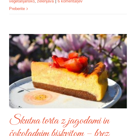
vegetarijansko
,
zelenjava
|
6 komentarjev
Preberite
Skutna torta z jagodami in
čokoladnim biskvitom – brez