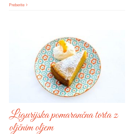
Preberite
Ligurijska pomarančna torta z
oljčnim oljem