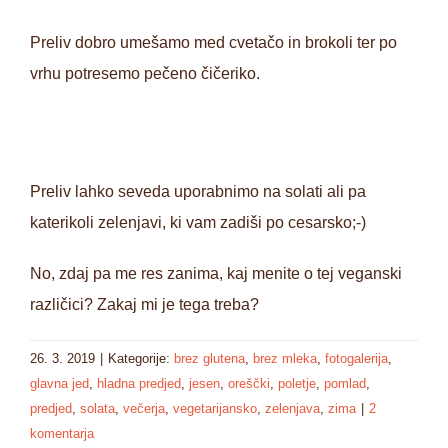
Preliv dobro umešamo med cvetačo in brokoli ter po
vrhu potresemo pečeno čičeriko.
Preliv lahko seveda uporabnimo na solati ali pa
katerikoli zelenjavi, ki vam zadiši po cesarsko;-)
No, zdaj pa me res zanima, kaj menite o tej veganski
različici? Zakaj mi je tega treba?
26. 3. 2019
|
Kategorije:
brez glutena
,
brez mleka
,
fotogalerija
,
glavna jed
,
hladna predjed
,
jesen
,
oreščki
,
poletje
,
pomlad
,
predjed
,
solata
,
večerja
,
vegetarijansko
,
zelenjava
,
zima
|
2
komentarja