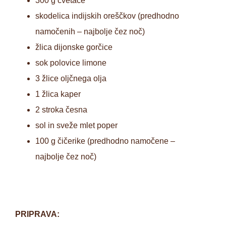
300 g cvetače
skodelica indijskih oreščkov (predhodno
namočenih – najbolje čez noč)
žlica dijonske gorčice
sok polovice limone
3 žlice oljčnega olja
1 žlica kaper
2 stroka česna
sol in sveže mlet poper
100 g čičerike (predhodno namočene –
najbolje čez noč)
PRIPRAVA: