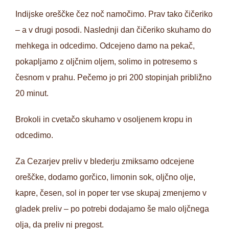
Indijske oreščke čez noč namočimo. Prav tako čičeriko
– a v drugi posodi. Naslednji dan čičeriko skuhamo do
mehkega in odcedimo. Odcejeno damo na pekač,
pokapljamo z oljčnim oljem, solimo in potresemo s
česnom v prahu. Pečemo jo pri 200 stopinjah približno
20 minut.
Brokoli in cvetačo skuhamo v osoljenem kropu in
odcedimo.
Za Cezarjev preliv v blederju zmiksamo odcejene
oreščke, dodamo gorčico, limonin sok, oljčno olje,
kapre, česen, sol in poper ter vse skupaj zmenjemo v
gladek preliv – po potrebi dodajamo še malo oljčnega
olja, da preliv ni pregost.