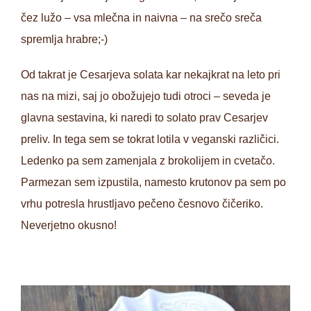
čez lužo – vsa mlečna in naivna – na srečo sreča
spremlja hrabre;-)
Od takrat je Cesarjeva solata kar nekajkrat na leto pri
nas na mizi, saj jo obožujejo tudi otroci – seveda je
glavna sestavina, ki naredi to solato prav Cesarjev
preliv. In tega sem se tokrat lotila v veganski različici.
Ledenko pa sem zamenjala z brokolijem in cvetačo.
Parmezan sem izpustila, namesto krutonov pa sem po
vrhu potresla hrustljavo pečeno česnovo čičeriko.
Neverjetno okusno!