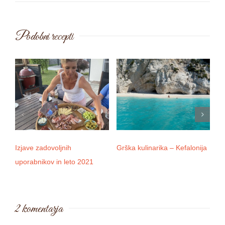
Podobni recepti
Izjave zadovoljnih
Grška kulinarika – Kefalonija
D
uporabnikov in leto 2021
2 komentarja