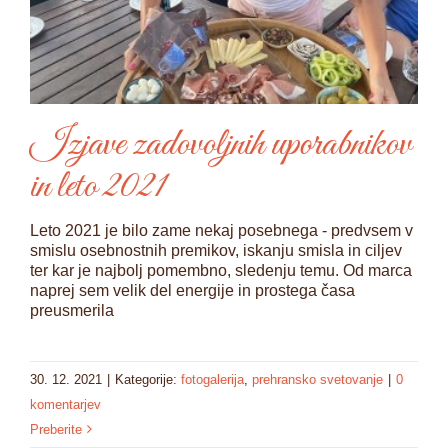
Izjave zadovoljnih uporabnikov
in leto 2021
Leto 2021 je bilo zame nekaj posebnega - predvsem v
smislu osebnostnih premikov, iskanju smisla in ciljev
ter kar je najbolj pomembno, sledenju temu. Od marca
naprej sem velik del energije in prostega časa
preusmerila
30. 12. 2021
|
Kategorije:
fotogalerija
,
prehransko svetovanje
|
0
komentarjev
Preberite