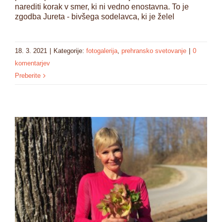
narediti korak v smer, ki ni vedno enostavna. To je
zgodba Jureta - bivšega sodelavca, ki je želel
18. 3. 2021
|
Kategorije:
fotogalerija
,
prehransko svetovanje
|
0
komentarjev
Preberite