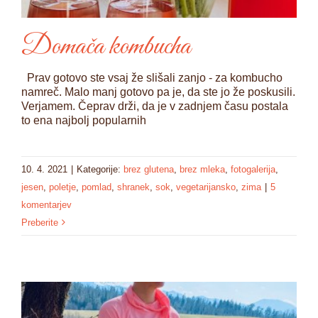
Domača kombucha
Prav gotovo ste vsaj že slišali zanjo - za kombucho
namreč. Malo manj gotovo pa je, da ste jo že poskusili.
Verjamem. Čeprav drži, da je v zadnjem času postala
to ena najbolj popularnih
10. 4. 2021
|
Kategorije:
brez glutena
,
brez mleka
,
fotogalerija
,
jesen
,
poletje
,
pomlad
,
shranek
,
sok
,
vegetarijansko
,
zima
|
5
komentarjev
Preberite