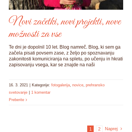
Novi začetki, novi projekti, nove
možnosti za vse
Te dni je dopolnil 10 let. Blog namreč. Blog, ki sem ga
začela pisati povsem zase, z željo po spoznavanju
zakonitosti komuniciranja na spletu, po učenju in hkrati
zapisovanju vsega, kar se znajde na naši
16. 3. 2021
|
Kategorije:
fotogalerija
,
novice
,
prehransko
svetovanje
|
1 komentar
Preberite
Naprej
1
2