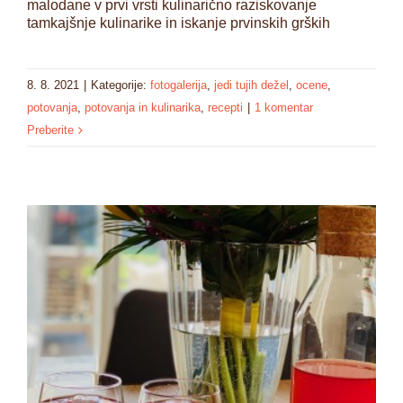
malodane v prvi vrsti kulinarično raziskovanje
tamkajšnje kulinarike in iskanje prvinskih grških
8. 8. 2021
|
Kategorije:
fotogalerija
,
jedi tujih dežel
,
ocene
,
potovanja
,
potovanja in kulinarika
,
recepti
|
1 komentar
Preberite