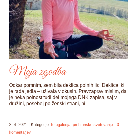
Moja zgodba
Odkar pomnim, sem bila deklica polnih lic. Deklica, ki
je rada jedla – uživala v okusih. Pravzaprav mislim, da
je neka polnost tudi del mojega DNK zapisa, saj v
družini, posebej po ženski strani, ni
2. 4. 2021
|
Kategorije:
fotogalerija
,
prehransko svetovanje
|
0
komentarjev