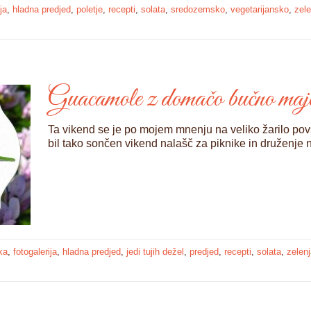
ja
,
hladna predjed
,
poletje
,
recepti
,
solata
,
sredozemsko
,
vegetarijansko
,
zel
Guacamole z domačo bučno maj
Ta vikend se je po mojem mnenju na veliko žarilo povs
bil tako sončen vikend nalašč za piknike in druženje
ka
,
fotogalerija
,
hladna predjed
,
jedi tujih dežel
,
predjed
,
recepti
,
solata
,
zelen