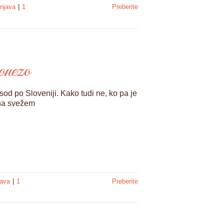
enjava
|
1
Preberite
onezo
od po Sloveniji. Kako tudi ne, ko pa je
 na svežem
java
|
1
Preberite