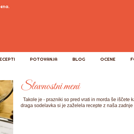
tena.
ECEPTI
POTOVANJA
BLOG
OCENE
F
Slavnostni meni
Takole je - prazniki so pred vrati in morda še iščete
draga sodelavka si je zaželela recepte z naša zadnje