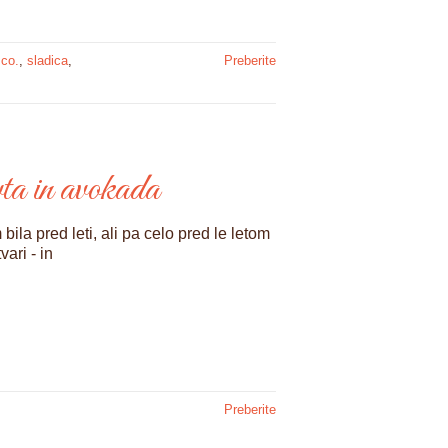
 co.
,
sladica
,
Preberite
vta in avokada
a pred leti, ali pa celo pred le letom
ari - in
Preberite