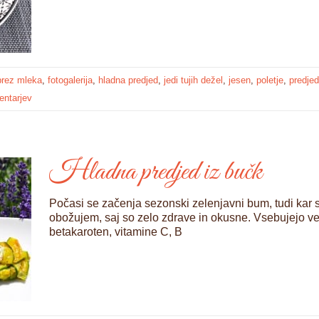
brez mleka
,
fotogalerija
,
hladna predjed
,
jedi tujih dežel
,
jesen
,
poletje
,
predjed
entarjev
Hladna predjed iz bučk
Počasi se začenja sezonski zelenjavni bum, tudi kar 
obožujem, saj so zelo zdrave in okusne. Vsebujejo vel
betakaroten, vitamine C, B