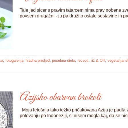
Tale jed sicer s pravim tatarcem nima prav nobene zve
povsem drugačni - ju pa družijo ostale sestavine in 
ka
,
fotogalerija
,
hladna predjed
,
posebna dieta
,
recepti
,
riž & OH
,
vegetarijans
Azijsko obarvan brokoli
Moja letošnja tako težko pričakovana Azija je padla
potovanju po Indoneziji, si nisem mogla kaj, da se n