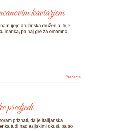
ncanovim kaviarjem
namujejo družinska druženja, trije
 kulinarika, pa naj gre za omamno
Preberite
ke predjedi
oram priznati, da je italijanska
nka tudi nad azijskimi okusi, pa so