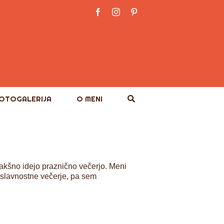
Facebook
Instagram
Pinterest
OTOGALERIJA
O MENI
 kakšno idejo praznično večerjo. Meni
 slavnostne večerje, pa sem