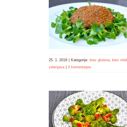
25. 1. 2019
|
Kategorije:
brez glutena
,
brez mle
zelenjava
|
0 komentarjev