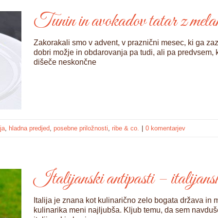
Tunin in avokadov tatar z mela
Zakorakali smo v advent, v praznični mesec, ki ga zaz
dobri možje in obdarovanja pa tudi, ali pa predvsem,
dišeče neskončne
ja
,
hladna predjed
,
posebne priložnosti
,
ribe & co.
|
0 komentarjev
Italijanski antipasti – italijans
Italija je znana kot kulinarično zelo bogata država in m
kulinarika meni najljubša. Kljub temu, da sem navduše