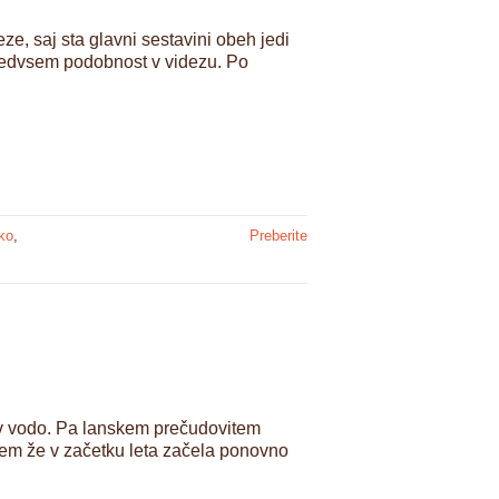
ze, saj sta glavni sestavini obeh jedi
predvsem podobnost v videzu. Po
ko
,
Preberite
 v vodo. Pa lanskem prečudovitem
isem že v začetku leta začela ponovno