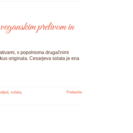
 veganskim prelivom in
rnativami, s popolnoma drugačnimi
s originala. Cesarjeva solata je ena
edjed
,
solata
,
Preberite