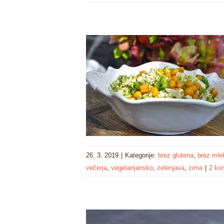
26. 3. 2019
|
Kategorije:
brez glutena
,
brez mle
večerja
,
vegetarijansko
,
zelenjava
,
zima
|
2 ko