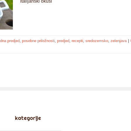
italijanski okusi
adna predjed
,
posebne priložnosti
,
predjed
,
recepti
,
sredozemsko
,
zelenjava
|
kategorije