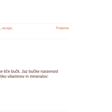
,
recepti
,
Preberite
se tiče bučk. Jaz bučke naravnost
iko vitaminov in mineralov: