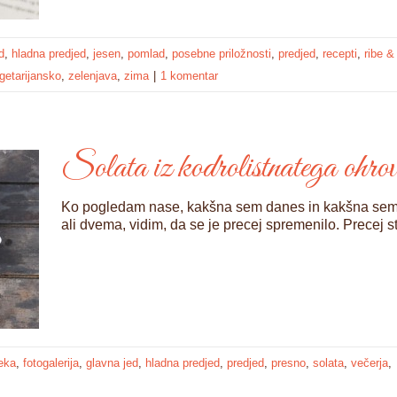
d
,
hladna predjed
,
jesen
,
pomlad
,
posebne priložnosti
,
predjed
,
recepti
,
ribe &
getarijansko
,
zelenjava
,
zima
|
1 komentar
Solata iz kodrolistnatega ohro
Ko pogledam nase, kakšna sem danes in kakšna sem bil
ali dvema, vidim, da se je precej spremenilo. Precej stv
eka
,
fotogalerija
,
glavna jed
,
hladna predjed
,
predjed
,
presno
,
solata
,
večerja
,