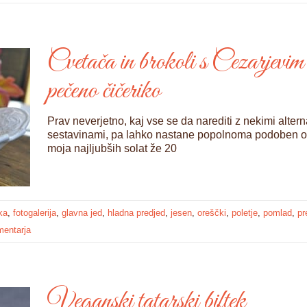
Cvetača in brokoli s Cezarjevim
pečeno čičeriko
Prav neverjetno, kaj vse se da narediti z nekimi alte
sestavinami, pa lahko nastane popolnoma podoben oku
moja najljubših solat že 20
ka
,
fotogalerija
,
glavna jed
,
hladna predjed
,
jesen
,
oreščki
,
poletje
,
pomlad
,
pr
mentarja
Veganski tatarski biftek