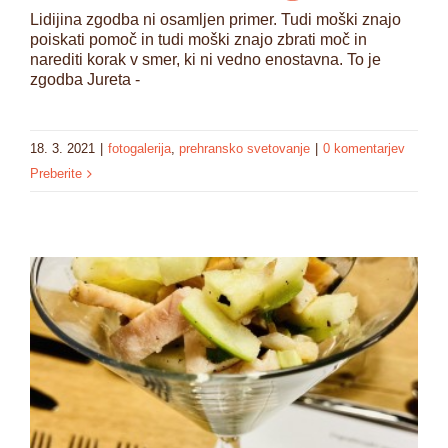
Lidijina zgodba ni osamljen primer. Tudi moški znajo
poiskati pomoč in tudi moški znajo zbrati moč in
narediti korak v smer, ki ni vedno enostavna. To je
zgodba Jureta -
18. 3. 2021
|
fotogalerija
,
prehransko svetovanje
|
0 komentarjev
Preberite