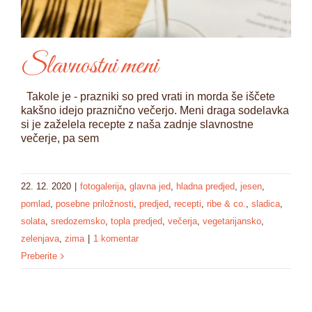
Slavnostni meni
Takole je - prazniki so pred vrati in morda še iščete
kakšno idejo praznično večerjo. Meni draga sodelavka
si je zaželela recepte z naša zadnje slavnostne
večerje, pa sem
22. 12. 2020
|
fotogalerija
,
glavna jed
,
hladna predjed
,
jesen
,
pomlad
,
posebne priložnosti
,
predjed
,
recepti
,
ribe & co.
,
sladica
,
solata
,
sredozemsko
,
topla predjed
,
večerja
,
vegetarijansko
,
zelenjava
,
zima
|
1 komentar
Preberite