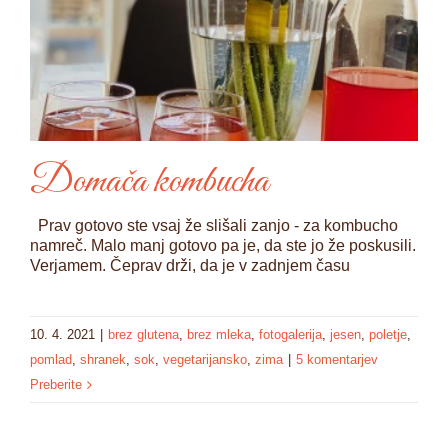
Domača kombucha
Prav gotovo ste vsaj že slišali zanjo - za kombucho
namreč. Malo manj gotovo pa je, da ste jo že poskusili.
Verjamem. Čeprav drži, da je v zadnjem času
10. 4. 2021
|
brez glutena
,
brez mleka
,
fotogalerija
,
jesen
,
poletje
,
pomlad
,
shranek
,
sok
,
vegetarijansko
,
zima
|
5 komentarjev
Preberite