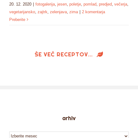
20. 12. 2020
|
fotogalerija
,
jesen
,
poletje
,
pomlad
,
predjed
,
večerja
,
vegetarijansko
,
zajtrk
,
zelenjava
,
zima
|
2 komentarja
Preberite
ŠE VEČ RECEPTOV…
arhiv
arhiv