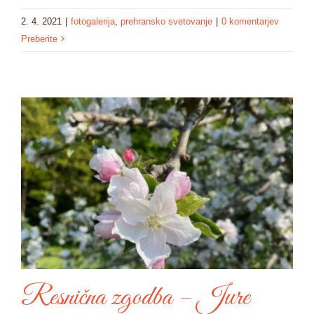
2. 4. 2021
|
fotogalerija
,
prehransko svetovanje
|
0 komentarjev
Preberite
Resnična zgodba – Jure