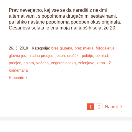
Prav neverjetno, kaj vse se da narediti z nekimi
alternativami, s popolnoma drugačnimi sestavinami,
pa lahko nastane popolnoma podoben okus originala.
Cesarjeva solata je ena moja najljubših solat že 20
26. 3. 2019
|
Kategorije:
brez glutena
,
brez mleka
,
fotogalerija
,
glavna jed
,
hladna predjed
,
jesen
,
oreščki
,
poletje
,
pomlad
,
predjed
,
solata
,
večerja
,
vegetarijansko
,
zelenjava
,
zima
|
2
komentarja
Preberite
Naprej
1
2