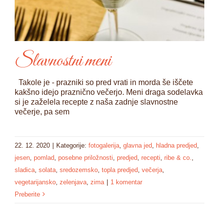
Slavnostni meni
Takole je - prazniki so pred vrati in morda še iščete
kakšno idejo praznično večerjo. Meni draga sodelavka
si je zaželela recepte z naša zadnje slavnostne
večerje, pa sem
22. 12. 2020
|
Kategorije:
fotogalerija
,
glavna jed
,
hladna predjed
,
jesen
,
pomlad
,
posebne priložnosti
,
predjed
,
recepti
,
ribe & co.
,
sladica
,
solata
,
sredozemsko
,
topla predjed
,
večerja
,
vegetarijansko
,
zelenjava
,
zima
|
1 komentar
Preberite