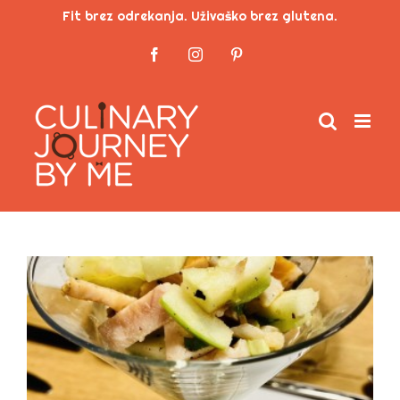
Skip
Fit brez odrekanja. Uživaško brez glutena.
to
Facebook
Instagram
Pinterest
content