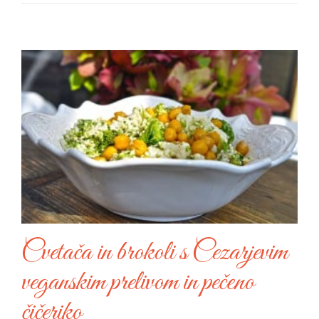
Cvetača in brokoli s Cezarjevim
veganskim prelivom in pečeno
čičeriko