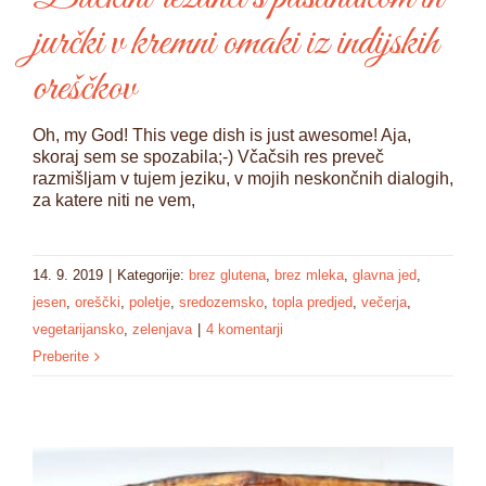
jurčki v kremni omaki iz indijskih
oreščkov
Oh, my God! This vege dish is just awesome! Aja,
skoraj sem se spozabila;-) Včačsih res preveč
razmišljam v tujem jeziku, v mojih neskončnih dialogih,
za katere niti ne vem,
14. 9. 2019
|
Kategorije:
brez glutena
,
brez mleka
,
glavna jed
,
jesen
,
oreščki
,
poletje
,
sredozemsko
,
topla predjed
,
večerja
,
vegetarijansko
,
zelenjava
|
4 komentarji
Preberite