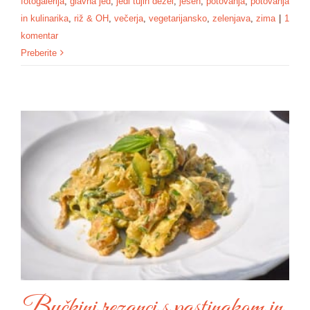
fotogalerija
,
glavna jed
,
jedi tujih dežel
,
jesen
,
potovanja
,
potovanja
in kulinarika
,
riž & OH
,
večerja
,
vegetarijansko
,
zelenjava
,
zima
|
1
komentar
Preberite
Bučkini rezanci s pastinakom in