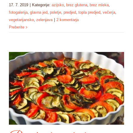
17. 7. 2019
|
Kategorije:
azijsko
,
brez glutena
,
brez mleka
,
fotogalerija
,
glavna jed
,
poletje
,
predjed
,
topla predjed
,
večerja
,
vegetarijansko
,
zelenjava
|
2 komentarja
Preberite