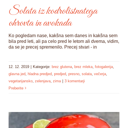
Solata iz kodrolistnatega
ohrovta in avokada
Ko pogledam nase, kakšna sem danes in kakšna sem
bila pred leti, ali pa celo pred le letom ali dvema, vidim,
da se je precej spremenilo. Precej stvari - in
12. 12. 2019
|
Kategorije:
brez glutena
,
brez mleka
,
fotogalerija
,
glavna jed
,
hladna predjed
,
predjed
,
presno
,
solata
,
večerja
,
vegetarijansko
,
zelenjava
,
zima
|
3 komentarji
Preberite