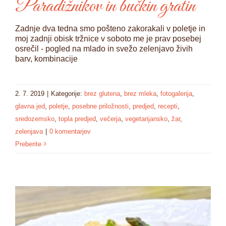
Paradižnikov in bučkin gratin
Zadnje dva tedna smo pošteno zakorakali v poletje in
moj zadnji obisk tržnice v soboto me je prav posebej
osrečil - pogled na mlado in svežo zelenjavo živih
barv, kombinacije
2. 7. 2019
|
Kategorije:
brez glutena
,
brez mleka
,
fotogalerija
,
glavna jed
,
poletje
,
posebne priložnosti
,
predjed
,
recepti
,
sredozemsko
,
topla predjed
,
večerja
,
vegetarijansko
,
žar
,
zelenjava
|
0 komentarjev
Preberite