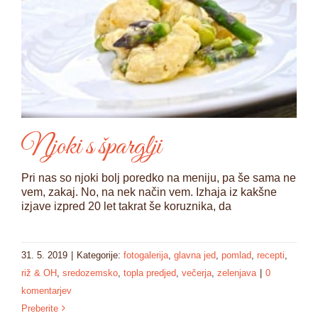
Njoki s šparglji
Pri nas so njoki bolj poredko na meniju, pa še sama ne
vem, zakaj. No, na nek način vem. Izhaja iz kakšne
izjave izpred 20 let takrat še koruznika, da
31. 5. 2019
|
Kategorije:
fotogalerija
,
glavna jed
,
pomlad
,
recepti
,
riž & OH
,
sredozemsko
,
topla predjed
,
večerja
,
zelenjava
|
0
komentarjev
Preberite