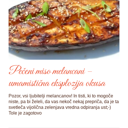
Pečeni miso melancani –
umamistična eksplozija okusa
Pozor, vsi ljubitelji melancanov! In tisti, ki to mogoče
niste, pa bi želeli, da vas nekoč nekaj prepriča, da je ta
svetleča vijolična zelenjava vredna odpiranja ust;-)
Tole je zagotovo