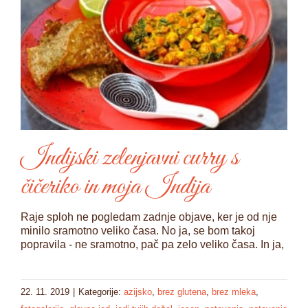
Indijski zelenjavni curry s
čičeriko in moja Indija
Raje sploh ne pogledam zadnje objave, ker je od nje
minilo sramotno veliko časa. No ja, se bom takoj
popravila - ne sramotno, pač pa zelo veliko časa. In ja,
22. 11. 2019
|
Kategorije:
azijsko
,
brez glutena
,
brez mleka
,