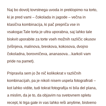
Naj bo dovolj tovrstnega uvoda in preklopimo na torto,
ki je pred vami – čokolada in jagode – večna in
klasična kombinacija, ki pač prepriča vse in
vsakogar.Tale torta je ultra uporabna, saj lahko tale
biskvit uporabite za torte vseh možnih različic okusov
(višnjeva, malinova, breskova, kokosova, dvojno
čokoladna, borovničeva, ananasova…karkoli vam
pride na pamet).
Pripravila sem jo že nič kolikokrat v različnih
kombinacijah, pa je nikoli nisem uspela fotografirati –
kot lahko vidite, tudi tokrat fotografija ni bila del plana,
a mislim, da je to, da objavim na svetovnem spletu
recept, ki trga gate in vas lahko reši anytime, bistveno