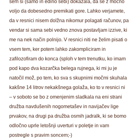
sem si (samo in edino sebi) dokazala, da se z močno
voljo da dobesedno premikati gore. Lahko verjamete,
da v resnici nisem dolžna nikomur polagati računov, pa
vendar si sama sebi vedno znova postavljam izzive, ki
me na nek način polnijo. V resnici niti ne želim pisati o
vsem tem, ker potem lahko zakompliciram in
zafilozofiram do konca (sploh v tem trenutku, ko imam
pod kapo dva kozarčka belega rujnega, ki mi ju je
natočil mož, po tem, ko sva s skupnimi močmi skuhala
kakšne 14 litrov nekakšnega golaža, ko to v resnici ni
– v soboto se bo z omenjenim sladkala na eni strani
družba navdušenih nogometašev in navijačev lige
prvakov, na drugi pa družba osmih jadralk, ki se bomo
odločno uprle letošnji uverturi v poletje in vam
postregle s pravim soncem;-)