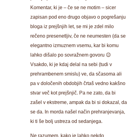
Komentar, ki je – če se ne motim – sicer
zapisan pod eno drugo objavo o pogrešanju
bloga iz prejšnjih let, se mi je zdel milo
rečeno presenetljiv, če ne neumesten (da se
elegantno izmuznem vsemu, kar bi komu
lahko dišalo po sovražnem govoru 😉
Vsakdo, ki je kdaj delal na sebi (tudi v
prehrambenem smislu) ve, da sčasoma ali
pa v določenih obdobjih črtaš vedno kakšno
stvar več kot prejšnjič. Pa ne zato, da bi
zašel v ekstreme, ampak da bi si dokazal, da
se da. In morda našel način prehranjevanja,
ki ti še bolj ustreza od sedanjega.
Ne razumem, kako je lahko nekdo