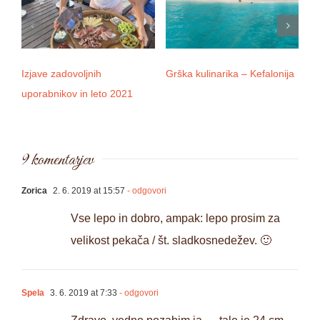
Izjave zadovoljnih
Grška kulinarika – Kefalonija
D
uporabnikov in leto 2021
9 komentarjev
Zorica
2. 6. 2019 at 15:57
- odgovori
Vse lepo in dobro, ampak: lepo prosim za
velikost pekača / št. sladkosnedežev. 🙂
Spela
3. 6. 2019 at 7:33
- odgovori