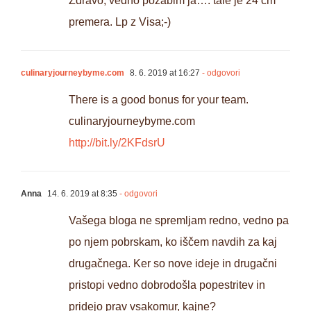
Zdravo, vedno pozabim ja…. tale je 24 cm
premera. Lp z Visa;-)
culinaryjourneybyme.com
8. 6. 2019 at 16:27
- odgovori
There is a good bonus for your team.
culinaryjourneybyme.com
http://bit.ly/2KFdsrU
Anna
14. 6. 2019 at 8:35
- odgovori
Vašega bloga ne spremljam redno, vedno pa
po njem pobrskam, ko iščem navdih za kaj
drugačnega. Ker so nove ideje in drugačni
pristopi vedno dobrodošla popestritev in
pridejo prav vsakomur, kajne?