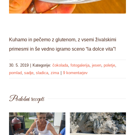
Kuhamo in pečemo z glutenom, z vsemi živalskimi
primesmi in še vedno igramo sceno “la dolce vita”!
30. 5. 2019
|
Kategorije:
čokolada
,
fotogalerija
,
jesen
,
poletje
,
pomlad
,
sadje
,
sladica
,
zima
|
9 komentarjev
Podobni recepti