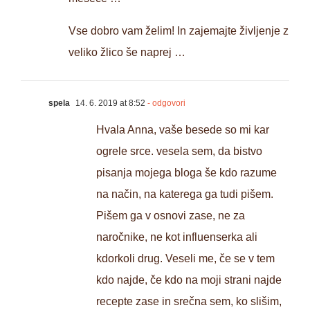
Vse dobro vam želim! In zajemajte življenje z
veliko žlico še naprej …
spela
14. 6. 2019 at 8:52
- odgovori
Hvala Anna, vaše besede so mi kar
ogrele srce. vesela sem, da bistvo
pisanja mojega bloga še kdo razume
na način, na katerega ga tudi pišem.
Pišem ga v osnovi zase, ne za
naročnike, ne kot influenserka ali
kdorkoli drug. Veseli me, če se v tem
kdo najde, če kdo na moji strani najde
recepte zase in srečna sem, ko slišim,