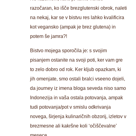
razočaran, ko išče brezglutenski obrok, naleti
na nekaj, kar se v bistvu res lahko kvalificira
kot vegansko (ampak je brez glutena) in
potem še jamra?!
Bistvo mojega sporočila je: s svojim
pisanjem ostanite na svoji poti, ker vam gre
to zelo dobro od rok. Ker kljub opazkam, ki
jih omenjate, smo ostali bralci vseeno dojeli,
da journey iz imena bloga seveda niso samo
Indonezija in vaša ostala potovanja, ampak
tudi potovanja/pot v smislu odkrivanja
novega, širjenja kulinaričnih obzorij, izletov v
brezmesne ali kakršne koli ‘očiščevalne’
mesece …