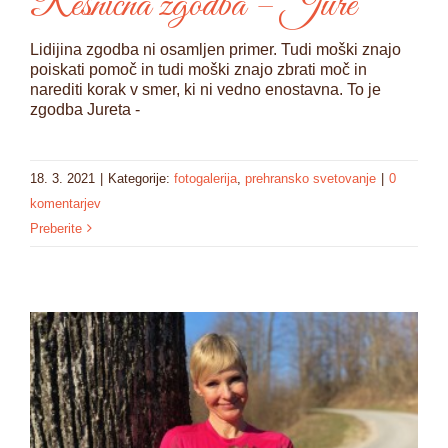
Resnična zgodba – Jure
Lidijina zgodba ni osamljen primer. Tudi moški znajo
poiskati pomoč in tudi moški znajo zbrati moč in
narediti korak v smer, ki ni vedno enostavna. To je
zgodba Jureta -
18. 3. 2021
|
Kategorije:
fotogalerija
,
prehransko svetovanje
|
0
komentarjev
Preberite