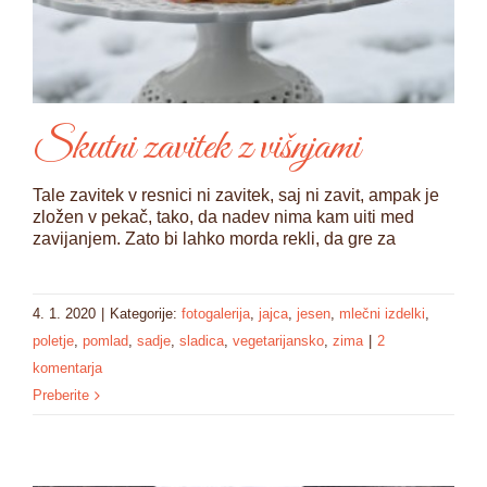
Skutni zavitek z višnjami
Tale zavitek v resnici ni zavitek, saj ni zavit, ampak je
zložen v pekač, tako, da nadev nima kam uiti med
zavijanjem. Zato bi lahko morda rekli, da gre za
4. 1. 2020
|
Kategorije:
fotogalerija
,
jajca
,
jesen
,
mlečni izdelki
,
poletje
,
pomlad
,
sadje
,
sladica
,
vegetarijansko
,
zima
|
2
komentarja
Preberite