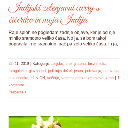
Indijski zelenjavni curry s
čičeriko in moja Indija
Raje sploh ne pogledam zadnje objave, ker je od nje
minilo sramotno veliko časa. No ja, se bom takoj
popravila - ne sramotno, pač pa zelo veliko časa. In ja,
22. 11. 2019
|
Kategorije:
azijsko
,
brez glutena
,
brez mleka
,
fotogalerija
,
glavna jed
,
jedi tujih dežel
,
jesen
,
potovanja
,
potovanja
in kulinarika
,
riž & OH
,
večerja
,
vegetarijansko
,
zelenjava
,
zima
|
1
komentar
Preberite