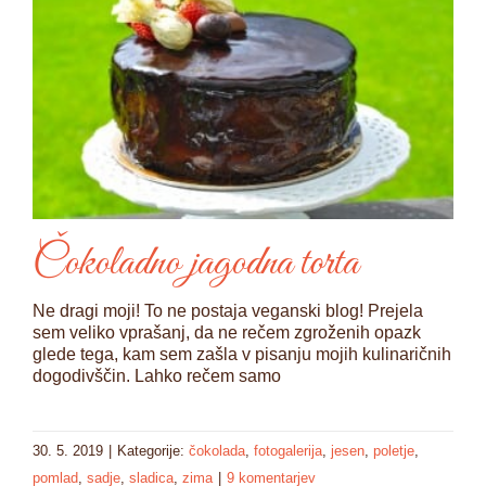
Čokoladno jagodna torta
Ne dragi moji! To ne postaja veganski blog! Prejela
sem veliko vprašanj, da ne rečem zgroženih opazk
glede tega, kam sem zašla v pisanju mojih kulinaričnih
dogodivščin. Lahko rečem samo
30. 5. 2019
|
Kategorije:
čokolada
,
fotogalerija
,
jesen
,
poletje
,
pomlad
,
sadje
,
sladica
,
zima
|
9 komentarjev