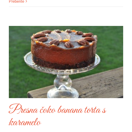
Preberite
Presna čoko banana torta s
karamelo