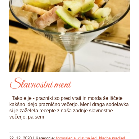
Slavnostni meni
Takole je - prazniki so pred vrati in morda še iščete
kakšno idejo praznično večerjo. Meni draga sodelavka
si je zaželela recepte z naša zadnje slavnostne
večerje, pa sem
22. 12. 2020
|
Kategorije:
fotogalerija
,
glavna jed
,
hladna predjed
,