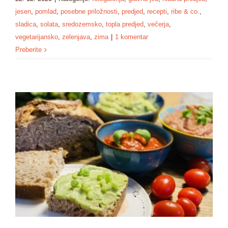
jesen
,
pomlad
,
posebne priložnosti
,
predjed
,
recepti
,
ribe & co.
,
sladica
,
solata
,
sredozemsko
,
topla predjed
,
večerja
,
vegetarijansko
,
zelenjava
,
zima
|
1 komentar
Preberite