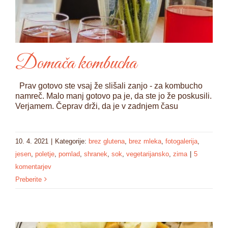
Domača kombucha
Prav gotovo ste vsaj že slišali zanjo - za kombucho
namreč. Malo manj gotovo pa je, da ste jo že poskusili.
Verjamem. Čeprav drži, da je v zadnjem času
10. 4. 2021
|
Kategorije:
brez glutena
,
brez mleka
,
fotogalerija
,
jesen
,
poletje
,
pomlad
,
shranek
,
sok
,
vegetarijansko
,
zima
|
5
komentarjev
Preberite