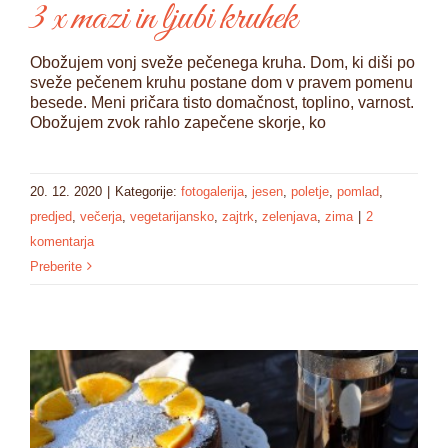
3 x mazi in ljubi kruhek
Obožujem vonj sveže pečenega kruha. Dom, ki diši po
sveže pečenem kruhu postane dom v pravem pomenu
besede. Meni pričara tisto domačnost, toplino, varnost.
Obožujem zvok rahlo zapečene skorje, ko
20. 12. 2020
|
Kategorije:
fotogalerija
,
jesen
,
poletje
,
pomlad
,
predjed
,
večerja
,
vegetarijansko
,
zajtrk
,
zelenjava
,
zima
|
2
komentarja
Preberite