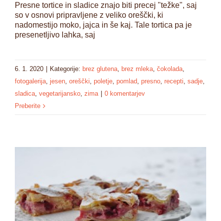
Presne tortice in sladice znajo biti precej "težke", saj
so v osnovi pripravljene z veliko oreščki, ki
nadomestijo moko, jajca in še kaj. Tale tortica pa je
presenetljivo lahka, saj
6. 1. 2020
|
Kategorije:
brez glutena
,
brez mleka
,
čokolada
,
fotogalerija
,
jesen
,
oreščki
,
poletje
,
pomlad
,
presno
,
recepti
,
sadje
,
sladica
,
vegetarijansko
,
zima
|
0 komentarjev
Preberite