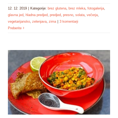
12. 12. 2019
|
Kategorije:
brez glutena
,
brez mleka
,
fotogalerija
,
glavna jed
,
hladna predjed
,
predjed
,
presno
,
solata
,
večerja
,
vegetarijansko
,
zelenjava
,
zima
|
3 komentarji
Preberite