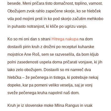
besede. Meni pričara tisto domačnost, toplino, varnost.
Obožujem zvok rahlo zapečene skorje, ko se hlebček
vda pod mojimi prsti in ko pod skorjo začutim mehkobo
in puhasto notranjost, ki kliče po ugrizu vanjo.
Ko so mi oni dan s strani
Hitrega nakupa
na dom
dostavili pirin kruh z drožmi po recepturi kuharske
mojstrice Ane Roš, sem se razveselila, da bom kljub
polni zasedenosti uspela doma pričarati vonjave, ki jih
tako zelo obožujem. Dostavili so mi namreč dva
hlebčka – že pečenega in tistega, ki potrebuje nekaj
dopeke, kar pa pomeni veliko veselja, saj je vonj
sveže pečenega kruha napolnil naš dom.
Kruh je iz slovenske moke Mlina Rangus in vsak