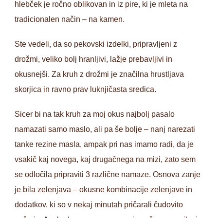
hlebček je ročno oblikovan in iz pire, ki je mleta na
tradicionalen način – na kamen.
Ste vedeli, da so pekovski izdelki, pripravljeni z
drožmi, veliko bolj hranljivi, lažje prebavljivi in
okusnejši. Za kruh z drožmi je značilna hrustljava
skorjica in ravno prav luknjičasta sredica.
Sicer bi na tak kruh za moj okus najbolj pasalo
namazati samo maslo, ali pa še bolje – nanj narezati
tanke rezine masla, ampak pri nas imamo radi, da je
vsakič kaj novega, kaj drugačnega na mizi, zato sem
se odločila pripraviti 3 različne namaze. Osnova zanje
je bila zelenjava – okusne kombinacije zelenjave in
dodatkov, ki so v nekaj minutah pričarali čudovito