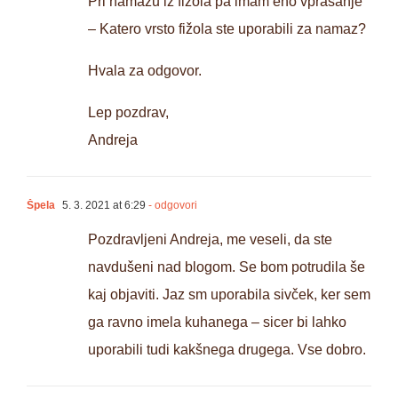
Pri namazu iz fižola pa imam eno vprašanje
– Katero vrsto fižola ste uporabili za namaz?
Hvala za odgovor.
Lep pozdrav,
Andreja
Špela
5. 3. 2021 at 6:29
- odgovori
Pozdravljeni Andreja, me veseli, da ste
navdušeni nad blogom. Se bom potrudila še
kaj objaviti. Jaz sm uporabila sivček, ker sem
ga ravno imela kuhanega – sicer bi lahko
uporabili tudi kakšnega drugega. Vse dobro.