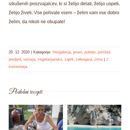
izkušenih proizvajalcev, ki si želijo delati, želijo uspeti,
želijo živeti. Vse pohvale vsem – želim vam vse dobro
želim, da nikoli ne obupate!
20. 12. 2020
|
Kategorije:
fotogalerija
,
jesen
,
poletje
,
pomlad
,
predjed
,
večerja
,
vegetarijansko
,
zajtrk
,
zelenjava
,
zima
|
2
komentarja
Podobni recepti