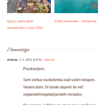
Izjave zadovoljnih
Grška kulinarika – Kefalonija
D
uporabnikov in leto 2021
2 komentarja
Andreja
4. 3. 2021 at 8:53
- odgovori
Pozdravljeni,
Sem velika navdušenka nad vašim blogom.
Vesela bom, če boste objavili še več
veganskih/vegetarijanskih receptov,