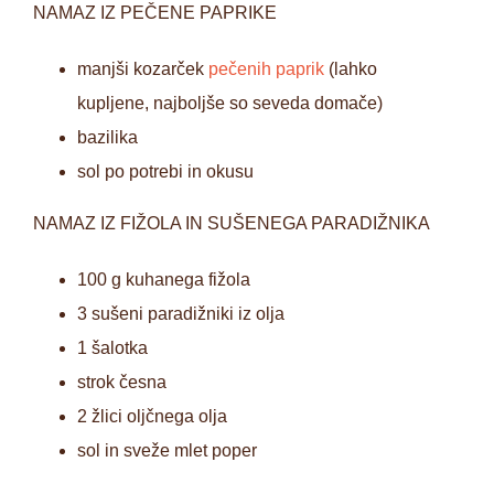
NAMAZ IZ PEČENE PAPRIKE
manjši kozarček
pečenih paprik
(lahko
kupljene, najboljše so seveda domače)
bazilika
sol po potrebi in okusu
NAMAZ IZ FIŽOLA IN SUŠENEGA PARADIŽNIKA
100 g kuhanega fižola
3 sušeni paradižniki iz olja
1 šalotka
strok česna
2 žlici oljčnega olja
sol in sveže mlet poper