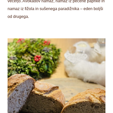
večerjo. Avokadov namaz, namaz iz pečene paprike in
namaz iz fižola in sušenega paradižnika – eden boljši
od drugega.