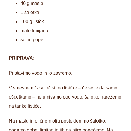
40 g masla
1 šalotka
100 g lisičk
malo timijana
sol in poper
PRIPRAVA:
Pristavimo vodo in jo zavremo.
V vmesnem času očistimo lisičke – če se le da samo
oščetkamo – ne umivamo pod vodo, šalotko narežemo
na tanke lističe.
Na maslu in oljčnem olju posteklenimo šalotko,
dodamo gobe, timijan in jih na hitro popečemo. Na