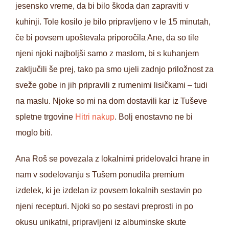
jesensko vreme, da bi bilo škoda dan zapraviti v
kuhinji. Tole kosilo je bilo pripravljeno v le 15 minutah,
če bi povsem upoštevala priporočila Ane, da so tile
njeni njoki najboljši samo z maslom, bi s kuhanjem
zaključili še prej, tako pa smo ujeli zadnjo priložnost za
sveže gobe in jih pripravili z rumenimi lisičkami – tudi
na maslu. Njoke so mi na dom dostavili kar iz Tuševe
spletne trgovine
Hitri nakup
. Bolj enostavno ne bi
moglo biti.
Ana Roš se povezala z lokalnimi pridelovalci hrane in
nam v sodelovanju s Tušem ponudila premium
izdelek, ki je izdelan iz povsem lokalnih sestavin po
njeni recepturi. Njoki so po sestavi preprosti in po
okusu unikatni, pripravljeni iz albuminske skute