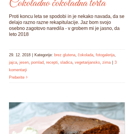
Čokoladno čokoladna torta
Proti koncu leta se spodobi in je nekako navada, da se
delajo razno razne rekapitulacije. Jaz bom svojo
osebno zagotovo naredila - v grobem mi je jasno, da
leto 2018
29. 12. 2018
|
Kategorije:
brez glutena
,
čokolada
,
fotogalerija
,
jajca
,
jesen
,
pomlad
,
recepti
,
sladica
,
vegetarijansko
,
zima
|
3
komentarji
Preberite