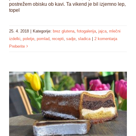
postrežem obisku ob kavi. Ta vikend je bil izjemno lep,
topel
25. 4. 2018
|
Kategorije:
brez glutena
,
fotogalerija
,
jajca
,
mlečni
izdelki
,
poletje
,
pomlad
,
recepti
,
sadje
,
sladica
|
2 komentarja
Preberite