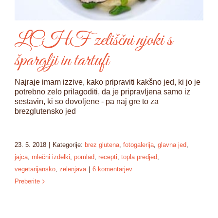
LCHF zeliščni njoki s
šparglji in tartufi
Najraje imam izzive, kako pripraviti kakšno jed, ki jo je
potrebno zelo prilagoditi, da je pripravljena samo iz
sestavin, ki so dovoljene - pa naj gre to za
brezglutensko jed
23. 5. 2018
|
Kategorije:
brez glutena
,
fotogalerija
,
glavna jed
,
jajca
,
mlečni izdelki
,
pomlad
,
recepti
,
topla predjed
,
vegetarijansko
,
zelenjava
|
6 komentarjev
Preberite