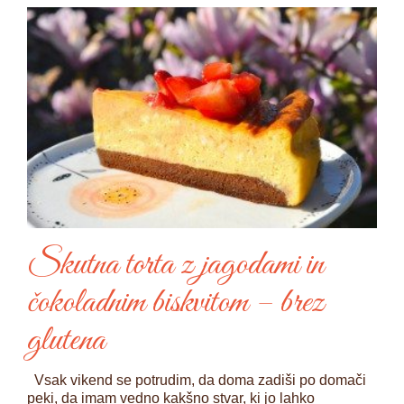
Skutna torta z jagodami in
čokoladnim biskvitom – brez
glutena
Vsak vikend se potrudim, da doma zadiši po domači
peki, da imam vedno kakšno stvar, ki jo lahko