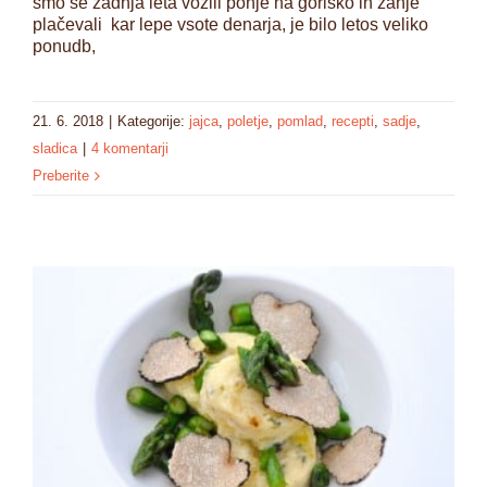
smo se zadnja leta vozili ponje na goriško in zanje
plačevali kar lepe vsote denarja, je bilo letos veliko
ponudb,
21. 6. 2018
|
Kategorije:
jajca
,
poletje
,
pomlad
,
recepti
,
sadje
,
sladica
|
4 komentarji
Preberite