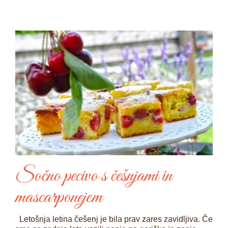
Sočno pecivo s češnjami in
mascarponejem
Letošnja letina češenj je bila prav zares zavidljiva. Če