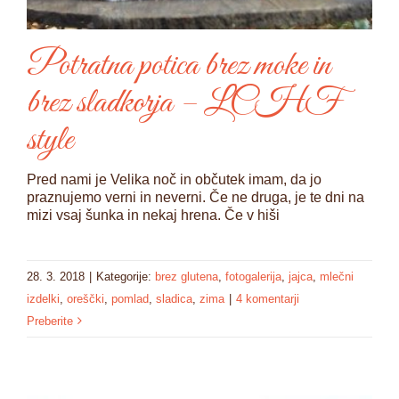
Potratna potica brez moke in
brez sladkorja – LCHF
style
Pred nami je Velika noč in občutek imam, da jo
praznujemo verni in neverni. Če ne druga, je te dni na
mizi vsaj šunka in nekaj hrena. Če v hiši
28. 3. 2018
|
Kategorije:
brez glutena
,
fotogalerija
,
jajca
,
mlečni
izdelki
,
oreščki
,
pomlad
,
sladica
,
zima
|
4 komentarji
Preberite