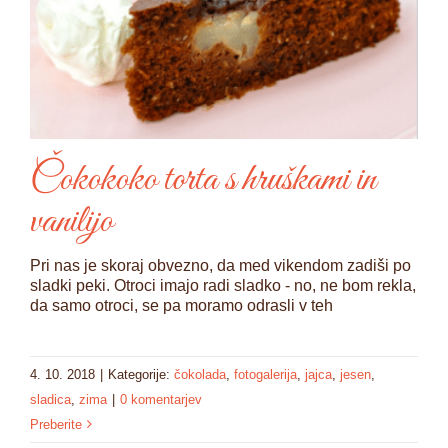
Čokokoko torta s hruškami in
vanilijo
Pri nas je skoraj obvezno, da med vikendom zadiši po
sladki peki. Otroci imajo radi sladko - no, ne bom rekla,
da samo otroci, se pa moramo odrasli v teh
4. 10. 2018
|
Kategorije:
čokolada
,
fotogalerija
,
jajca
,
jesen
,
sladica
,
zima
|
0 komentarjev
Preberite