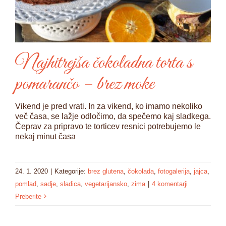
Najhitrejša čokoladna torta s
pomarančo – brez moke
Vikend je pred vrati. In za vikend, ko imamo nekoliko
več časa, se lažje odločimo, da spečemo kaj sladkega.
Čeprav za pripravo te torticev resnici potrebujemo le
nekaj minut časa
24. 1. 2020
|
Kategorije:
brez glutena
,
čokolada
,
fotogalerija
,
jajca
,
pomlad
,
sadje
,
sladica
,
vegetarijansko
,
zima
|
4 komentarji
Preberite