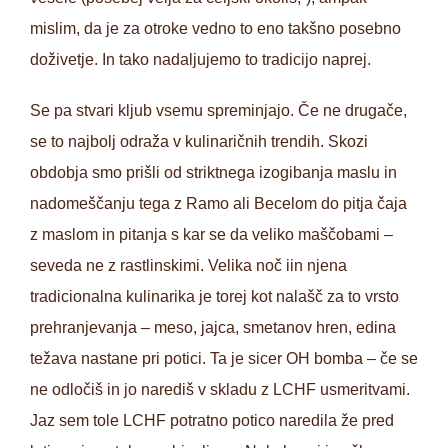
mislim, da je za otroke vedno to eno takšno posebno
doživetje. In tako nadaljujemo to tradicijo naprej.
Se pa stvari kljub vsemu spreminjajo. Če ne drugače,
se to najbolj odraža v kulinaričnih trendih. Skozi
obdobja smo prišli od striktnega izogibanja maslu in
nadomeščanju tega z Ramo ali Becelom do pitja čaja
z maslom in pitanja s kar se da veliko maščobami –
seveda ne z rastlinskimi. Velika noč iin njena
tradicionalna kulinarika je torej kot nalašč za to vrsto
prehranjevanja – meso, jajca, smetanov hren, edina
težava nastane pri potici. Ta je sicer OH bomba – če se
ne odločiš in jo narediš v skladu z LCHF usmeritvami.
Jaz sem tole LCHF potratno potico naredila že pred