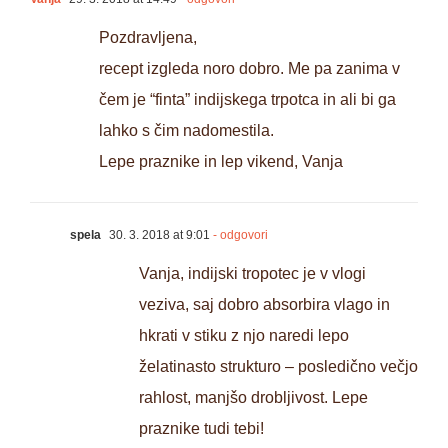
Pozdravljena,
recept izgleda noro dobro. Me pa zanima v
čem je “finta” indijskega trpotca in ali bi ga
lahko s čim nadomestila.
Lepe praznike in lep vikend, Vanja
spela
30. 3. 2018 at 9:01
- odgovori
Vanja, indijski tropotec je v vlogi
veziva, saj dobro absorbira vlago in
hkrati v stiku z njo naredi lepo
želatinasto strukturo – posledično večjo
rahlost, manjšo drobljivost. Lepe
praznike tudi tebi!