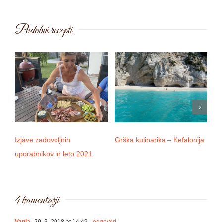
Podobni recepti
Izjave zadovoljnih
Grška kulinarika – Kefalonija
D
uporabnikov in leto 2021
4 komentarji
Vanja
29. 3. 2018 at 14:49
- odgovori