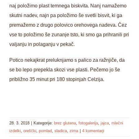
naj položimo plast temnega biskvita. Nanj namažemo
skutni nadev, najn pa položimo še svetli bisvit, ki ga
premažemo z drugo polovico orehovega nadeva. Čez
vse to položimo še zunanje tsto, ki smo ga prihranili pri
valjanju in polaganju v pekač.
Potico nekajkrat preluknjamo s palico za ražnjiče, da
se bo lepo prepekla skozi vse plasti. Pečemo jo še
približno 35 minut pri 180 stopinjah Celzija.
28. 3. 2018
|
Kategorije:
brez glutena
,
fotogalerija
,
jajca
,
mlečni
izdelki
,
oreščki
,
pomlad
,
sladica
,
zima
|
4 komentarji