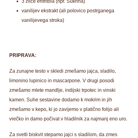
3 žlice eritritola (npr. Sukrina)
vanilijev ekstrakt (ali polovico postrganega
vanilijevega stroka)
PRIPRAVA:
Za zunajne testo v skledi zmešamo jajca, sladilo,
limonino lupinico in mascarpone. V drugi posodi
zmešamo mlete mandlje, indijski trpotec in vinski
kamen. Suhe sestavine dodamo k mokrim in jih
zmešamo v kepo, ki jo zavijemo v platično folijo ali
vrečko in damo počivat v hladilnik za najmanj eno uro.
Za svetli biskvit stepamo jajci s sladilom, da zmes