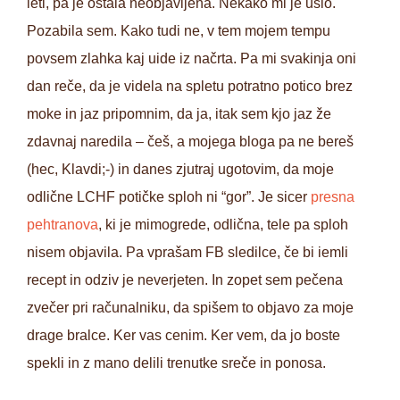
leti, pa je ostala neobjavljena. Nekako mi je ušlo.
Pozabila sem. Kako tudi ne, v tem mojem tempu
povsem zlahka kaj uide iz načrta. Pa mi svakinja oni
dan reče, da je videla na spletu potratno potico brez
moke in jaz pripomnim, da ja, itak sem kjo jaz že
zdavnaj naredila – češ, a mojega bloga pa ne bereš
(hec, Klavdi;-) in danes zjutraj ugotovim, da moje
odlične LCHF potičke sploh ni “gor”. Je sicer
presna
pehtranova
, ki je mimogrede, odlična, tele pa sploh
nisem objavila. Pa vprašam FB sledilce, če bi iemli
recept in odziv je neverjeten. In zopet sem pečena
zvečer pri računalniku, da spišem to objavo za moje
drage bralce. Ker vas cenim. Ker vem, da jo boste
spekli in z mano delili trenutke sreče in ponosa.