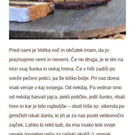
Pred nami je Velika noč in občutek imam, da jo
praznujemo verni in neverni. Če ne druga, je te dni na
mizi vsaj šunka in nekaj hrena. Če v hiši zadiši po
sveže pečeni potici, pa še toliko bolje. Pri nas doma
vsak veruje v kaj svojega. Od nekdaj. Pa vednar smo
od nekdaj barvali jajca, pekli potičke, jedli šunko, ribali
hren in kar je bilo najboljše – okoli hiše oz. vikenda po
grmičkih iskali darila, ki jih je za nas pustil velikonočni
zajček. Lahko bi rekli tudi, da ima vsako tele svoje
vesele (posebej velja za celjski okoliš;-), ampak