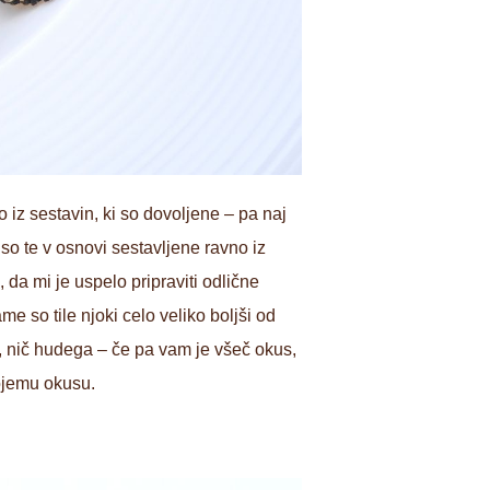
o iz sestavin, ki so dovoljene – pa naj
e so te v osnovi sestavljene ravno iz
 da mi je uspelo pripraviti odlične
me so tile njoki celo veliko boljši od
ov, nič hudega – če pa vam je všeč okus,
vojemu okusu.