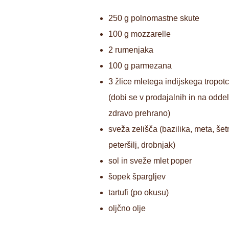
250 g polnomastne skute
100 g mozzarelle
2 rumenjaka
100 g parmezana
3 žlice mletega indijskega tropot
(dobi se v prodajalnih in na oddel
zdravo prehrano)
sveža zelišča (bazilika, meta, šetr
peteršilj, drobnjak)
sol in sveže mlet poper
šopek špargljev
tartufi (po okusu)
oljčno olje