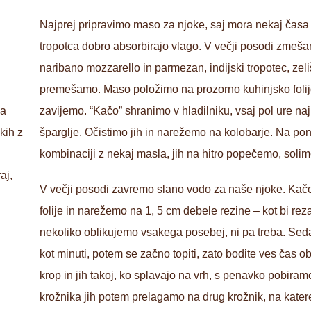
Najprej pripravimo maso za njoke, saj mora nekaj časa 
tropotca dobro absorbirajo vlago. V večji posodi zme
naribano mozzarello in parmezan, indijski tropotec, zeli
premešamo. Maso položimo na prozorno kuhinjsko folijo
ca
zavijemo. “Kačo” shranimo v hladilniku, vsaj pol ure n
kih z
šparglje. Očistimo jih in narežemo na kolobarje. Na ponv
kombinaciji z nekaj masla, jih na hitro popečemo, soli
aj,
V večji posodi zavremo slano vodo za naše njoke. Kačo
folije in narežemo na 1, 5 cm debele rezine – kot bi rez
nekoliko oblikujemo vsakega posebej, ni pa treba. Sedaj
kot minuti, potem se začno topiti, zato bodite ves čas 
krop in jih takoj, ko splavajo na vrh, s penavko pobiram
krožnika jih potem prelagamo na drug krožnik, na kater