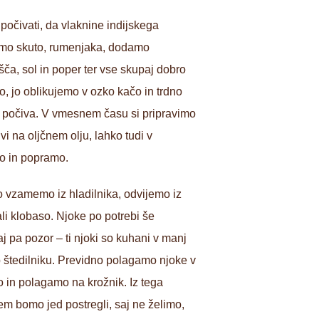
počivati, da vlaknine indijskega
šamo skuto, rumenjaka, dodamo
šča, sol in poper ter vse skupaj dobro
, jo oblikujemo v ozko kačo in trdno
aj počiva. V vmesnem času si pripravimo
i na oljčnem olju, lahko tudi v
mo in popramo.
 vzamemo iz hladilnika, odvijemo iz
ali klobaso. Njoke po potrebi še
 pa pozor – ti njoki so kuhani v manj
ob štedilniku. Previdno polagamo njoke v
o in polagamo na krožnik. Iz tega
em bomo jed postregli, saj ne želimo,