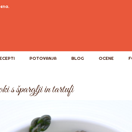
tena.
ECEPTI
POTOVANJA
BLOG
OCENE
F
 šparglji in tartufi