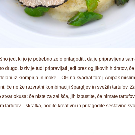
šno jed, ki jo je potrebno zelo prilagoditi, da je pripravljena sam
 drugo. Izziv je tudi pripravljati jedi brez ogljikovih hidratov, č
zdelani iz krompirja in moke – OH na kvadrat torej. Ampak mislim,
i, če ne že razvratni kombinaciji špargljev in svežih tartufov. Za
 stvar okusa: če niste za zališča, jih izpustite, če nimate tartuf
om tarfufov…skratka, bodite kreativni in prilagodite sestavine s