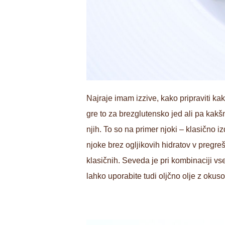
Najraje imam izzive, kako pripraviti kak
gre to za brezglutensko jed ali pa kakšno
njih. To so na primer njoki – klasično i
njoke brez ogljikovih hidratov v pregrešn
klasičnih. Seveda je pri kombinaciji vse
lahko uporabite tudi oljčno olje z okus