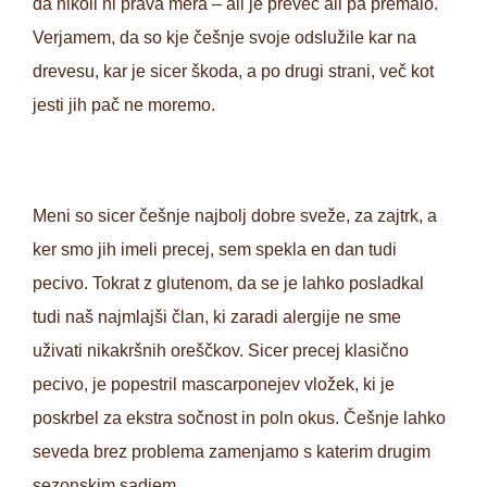
da nikoli ni prava mera – ali je preveč ali pa premalo.
Verjamem, da so kje češnje svoje odslužile kar na
drevesu, kar je sicer škoda, a po drugi strani, več kot
jesti jih pač ne moremo.
Meni so sicer češnje najbolj dobre sveže, za zajtrk, a
ker smo jih imeli precej, sem spekla en dan tudi
pecivo. Tokrat z glutenom, da se je lahko posladkal
tudi naš najmlajši član, ki zaradi alergije ne sme
uživati nikakršnih oreščkov. Sicer precej klasično
pecivo, je popestril mascarponejev vložek, ki je
poskrbel za ekstra sočnost in poln okus. Češnje lahko
seveda brez problema zamenjamo s katerim drugim
sezonskim sadjem.