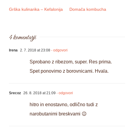
Grška kulinarika – Kefalonija
Domača kombucha
Sl
4 komentarji
Irena
2. 7. 2018 at 23:08
- odgovori
Sprobano z ribezom, super. Res prima.
Spet ponovimo z borovnicami. Hvala.
Srecoz
26. 8. 2018 at 21:09
- odgovori
hitro in enostavno, odlično tudi z
narobutanimi breskvami 😉