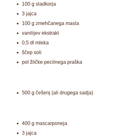
100 g sladkorja
3 jajca
100 g zmehčanega masla
vanilijev ekstrakt
0,5 dl mleka
ščep soli
pol žličke pecilnega praška
500 g češenj (ali drugega sadja)
400 g mascarponeja
3 jajca