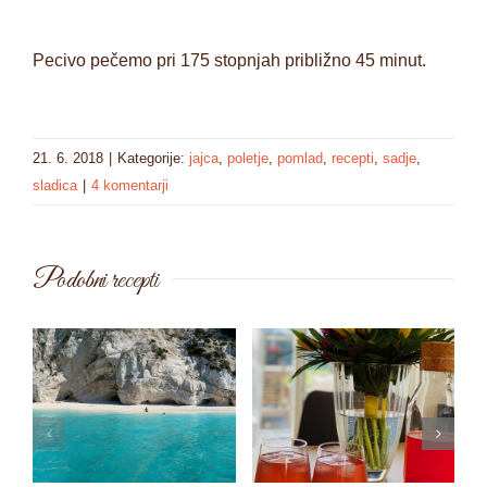
Pecivo pečemo pri 175 stopnjah približno 45 minut.
21. 6. 2018
|
Kategorije:
jajca
,
poletje
,
pomlad
,
recepti
,
sadje
,
sladica
|
4 komentarji
Podobni recepti