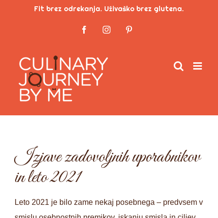
Skip
Fit brez odrekanja. Uživaško brez glutena.
to
Facebook
Instagram
Pinterest
content
Izjave zadovoljnih uporabnikov
in leto 2021
Leto 2021 je bilo zame nekaj posebnega – predvsem v
smislu osebnostnih premikov, iskanju smisla in ciljev