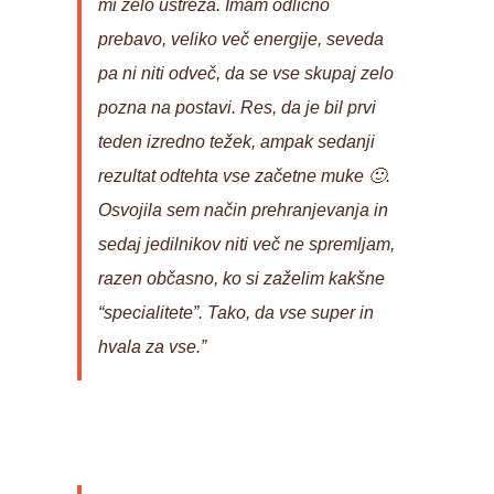
mi zelo ustreza. Imam odlično
prebavo, veliko več energije, seveda
pa ni niti odveč, da se vse skupaj zelo
pozna na postavi. Res, da je bil prvi
teden izredno težek, ampak sedanji
rezultat odtehta vse začetne muke 🙂.
Osvojila sem način prehranjevanja in
sedaj jedilnikov niti več ne spremljam,
razen občasno, ko si zaželim kakšne
“specialitete”. Tako, da vse super in
hvala za vse.”