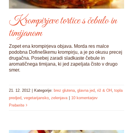
Krompirjeve tortice s čebulo in
timijanom
Zopet ena krompirjeva objava. Morda res malce
podobna Dofineškemu krompirju, a je po okusu precej
drugačna. Posebej zaradi sladkaste čebule in
aromatičnega timijana, ki jed zapeljata čisto v drugo
smer.
21. 12. 2012
|
Kategorije:
brez glutena
,
glavna jed
,
riž & OH
,
topla
predjed
,
vegetarijansko
,
zelenjava
|
10 komentarjev
Preberite