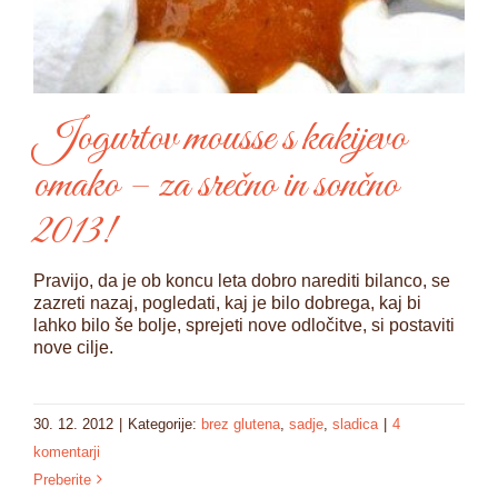
Jogurtov mousse s kakijevo
omako – za srečno in sončno
2013!
Pravijo, da je ob koncu leta dobro narediti bilanco, se
zazreti nazaj, pogledati, kaj je bilo dobrega, kaj bi
lahko bilo še bolje, sprejeti nove odločitve, si postaviti
nove cilje.
30. 12. 2012
|
Kategorije:
brez glutena
,
sadje
,
sladica
|
4
komentarji
Preberite