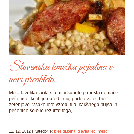
Slovenska kmečka pojedina v
novi preobleki
Moja tavelika fanta sta mi v soboto prinesla domače
pečenice, ki jih je naredil moj pridelovalec bio
zelenjave. Vsako leto vzredi tudi kakšnega pujsa in
pečenice so bile rezultat tega,
12. 12. 2012
|
Kategorije:
brez glutena
,
glavna jed
,
meso
,