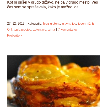
Kot bi prišel v drugo državo, ne pa v drugo mesto. Ves
čas sem se spraševala, kako je možno, da
27. 12. 2012
|
Kategorije:
brez glutena
,
glavna jed
,
jesen
,
riž &
OH
,
topla predjed
,
zelenjava
,
zima
|
7 komentarjev
Preberite