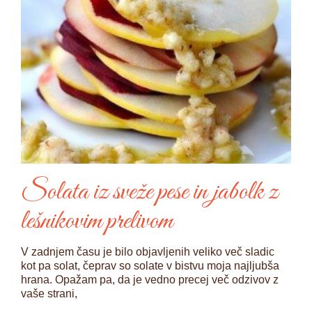
Solata iz sveže pese in jabolk z
lešnikovim prelivom
V zadnjem času je bilo objavljenih veliko več sladic
kot pa solat, čeprav so solate v bistvu moja najljubša
hrana. Opažam pa, da je vedno precej več odzivov z
vaše strani,