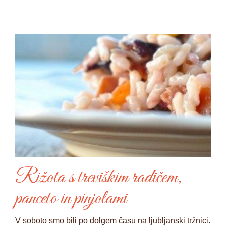
Rižota s treviškim radičem,
panceto in pinjolami
V soboto smo bili po dolgem času na ljubljanski tržnici.