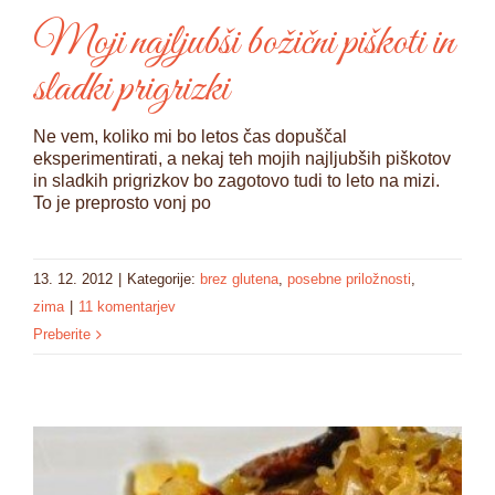
Moji najljubši božični piškoti in
sladki prigrizki
Ne vem, koliko mi bo letos čas dopuščal
eksperimentirati, a nekaj teh mojih najljubših piškotov
in sladkih prigrizkov bo zagotovo tudi to leto na mizi.
To je preprosto vonj po
13. 12. 2012
|
Kategorije:
brez glutena
,
posebne priložnosti
,
zima
|
11 komentarjev
Preberite