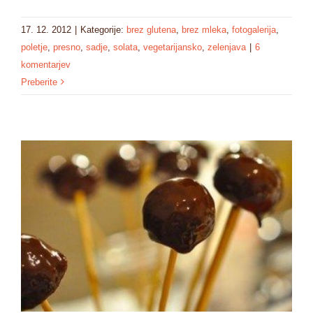
17. 12. 2012
|
Kategorije:
brez glutena
,
brez mleka
,
fotogalerija
,
poletje
,
presno
,
sadje
,
solata
,
vegetarijansko
,
zelenjava
|
6
komentarjev
Preberite