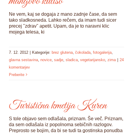
mangovo kuliso
Ne vem, kaj se dogaja z mano zadnje čase, da sem
tako sladkosneda. Lahko rečem, da imam tudi sicer
precej "zdrav" apetit. Upam, da je to naravni klic
mojega telesa, ki
7. 12. 2012
|
Kategorije:
brez glutena
,
čokolada
,
fotogalerija
,
glavna sestavina
,
novice
,
sadje
,
sladica
,
vegetarijansko
,
zima
|
24
komentarjev
Preberite
Turistična kmetija Kuren
S tole objavo sem odlašala, priznam. Še več. Priznam,
da sem odlašala iz popolnoma sebičnih razlogov.
Preprosto se bojim, da bi se tudi ta gostinska ponudba