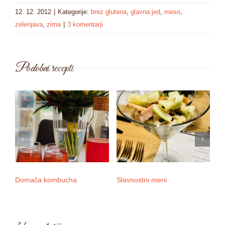
12. 12. 2012
|
Kategorije:
brez glutena
,
glavna jed
,
meso
,
zelenjava
,
zima
|
3 komentarji
Podobni recepti
Domača kombucha
Slavnostni meni
3 