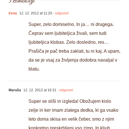
3 komentarji
Irena
12. 12. 2012 at 11:20
- odgovori
Super, zelo domiselno. In ja… ni drugega.
Čeprav sem ljubiteljica živali, sem tudi
ljubiteljica klobas. Zelo dosledno, res…
Prašiča je pač treba zaklati, tu ni kaj. A upam,
da se je vsaj za življenja dodobra navaljal v
blatu.
Maruša
12. 12. 2012 at 16:31
- odgovori
Super se sliši in izgleda! Obožujem kislo
zelje in ker imam zlatega dedka, ki ga vsako
leto doma skisa en velik čeber, smo z njim
konkretno preskrbljeni vso zimo. In kljub