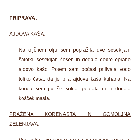
PRIPRAVA:
AJDOVA KAŠA:
Na oljčnem olju sem popražila dve sesekljani
šalotki, sesekljan česen in dodala dobro oprano
ajdovo kašo. Potem sem počasi prilivala vodo
toliko časa, da je bila ajdova kaša kuhana. Na
koncu sem jjo še solila, poprala in ji dodala
košček masla.
PRAŽENA KORENASTA IN GOMOLJNA
ZELENJAVA:
Vso zelenjavo sem narezala na majhne kocke in