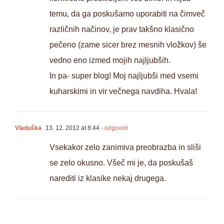
temu, da ga poskušamo uporabiti na čimveč
različnih načinov, je prav takšno klasično
pečeno (zame sicer brez mesnih vložkov) še
vedno eno izmed mojih najljubših.
In pa- super blog! Moj najljubši med vsemi
kuharskimi in vir večnega navdiha. Hvala!
Vladuška
13. 12. 2012 at 8:44
- odgovori
Vsekakor zelo zanimiva preobrazba in sliši
se zelo okusno. Všeč mi je, da poskušaš
narediti iz klasike nekaj drugega.