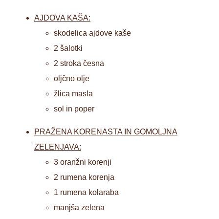
AJDOVA KAŠA:
skodelica ajdove kaše
2 šalotki
2 stroka česna
oljčno olje
žlica masla
sol in poper
PRAŽENA KORENASTA IN GOMOLJNA
ZELENJAVA:
3 oranžni korenji
2 rumena korenja
1 rumena kolaraba
manjša zelena