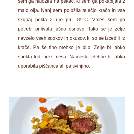
sem ga naložila na pekač, ki sem ga pokapljala z
malo olja. Nanj sem položila telečjo kračo in vse
skupaj pekla 3 ure pri 185°C. Vmes sem po
potrebi prilivala jušno osnovo. Tako se je zelje
navzelo vseh sookov in okusov, ki so se izcedili iz
krače. Pa še fino mehko je bilo. Zelje bi lahko
spekla tudi brez mesa. Namesto teletine bi lahko
uporabila piščanca ali pa svinjino.