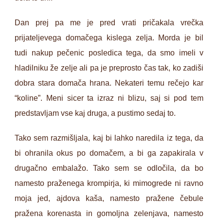
Dan prej pa me je pred vrati pričakala vrečka
prijateljevega domačega kislega zelja. Morda je bil
tudi nakup pečenic posledica tega, da smo imeli v
hladilniku že zelje ali pa je preprosto čas tak, ko zadiši
dobra stara domača hrana. Nekateri temu rečejo kar
“koline”. Meni sicer ta izraz ni blizu, saj si pod tem
predstavljam vse kaj druga, a pustimo sedaj to.
Tako sem razmišljala, kaj bi lahko naredila iz tega, da
bi ohranila okus po domačem, a bi ga zapakirala v
drugačno embalažo. Tako sem se odločila, da bo
namesto praženega krompirja, ki mimogrede ni ravno
moja jed, ajdova kaša, namesto pražene čebule
pražena korenasta in gomoljna zelenjava, namesto