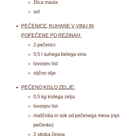
žlica masla
sol
PEČENICE, KUHANE V VINU IN
POPEČENE PO REZINAH:
2 pečenici
0,5 l suhega belega vina
lovorjev list
oljčno olje
PEČENO KISLO ZELJE:
0,5 kg kislega zelja
lovorjev list
maščoba in sok od pečenega mesa (npr.
pečenke)
2 stroka česna