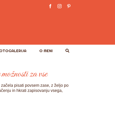
Facebook
Instagram
Pinterest
OTOGALERIJA
O MENI
e možnosti za vse
a začela pisati povsem zase, z željo po
učenju in hkrati zapisovanju vsega,