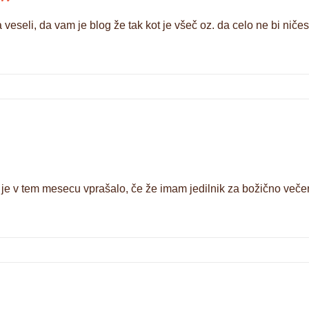
eseli, da vam je blog že tak kot je všeč oz. da celo ne bi ničes
je v tem mesecu vprašalo, če že imam jedilnik za božično večerj