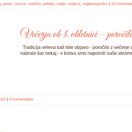
a
,
jesen
,
novice
,
oreščki
,
poletje
,
sadje
,
sladica
,
vegetarijansko
|
16 komentar
Večerja ob 3. obletnici – poročil
Tradicija veleva tudi tole objavo - poročilo z večerje o
nabralo kar nekaj - v bistvu smo napolnili naše skrom
osti
|
9 komentarjev
e…