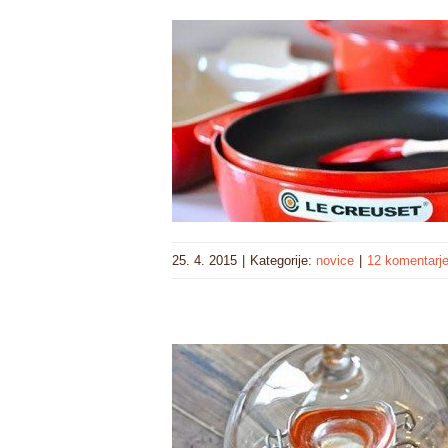
25. 4. 2015
|
Kategorije:
novice
|
12 komentarj