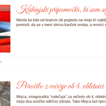
Kuhinjski pripomočki, ki sem si 
Morda bo kdo od bralcev ob pogledu na moje tri najb
pomislil, da se v meni skriva kanček snoba, a resnici n
ev
Poročilo z večerje ob 4. obletnici
Mojca, zmagovalka "natečaja" za večerjo ob 4. obletnic
moja dva sončka odlično izbrala. Tako Mojca kot njen 