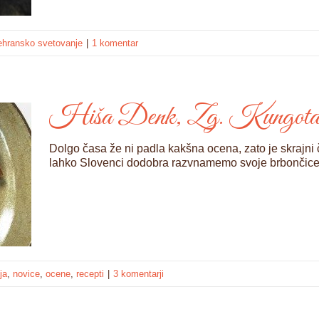
ehransko svetovanje
|
1 komentar
Hiša Denk, Zg. Kungota – 
Dolgo časa že ni padla kakšna ocena, zato je skrajni 
lahko Slovenci dodobra razvnamemo svoje brbončice
ja
,
novice
,
ocene
,
recepti
|
3 komentarji