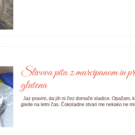
v
Slivova pita z marcipanom in pr
glutena
Jaz pravim, da jih ni čez domače sladice. Opažam, k
glede na letni čas. Čokoladne stvari me nekako ne mik