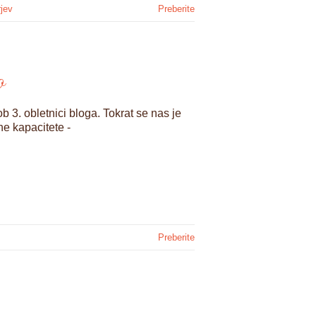
jev
Preberite
o
b 3. obletnici bloga. Tokrat se nas je
ne kapacitete -
Preberite