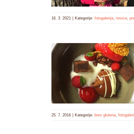
16. 3. 2021
|
Kategorije:
fotogalerija
,
novice
,
pr
25. 7. 2016
|
Kategorije:
brez glutena
,
fotogaleri