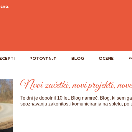
tena.
ECEPTI
POTOVANJA
BLOG
OCENE
F
Novi začetki, novi projekti, nov
Te dni je dopolnil 10 let. Blog namreč. Blog, ki sem g
spoznavanju zakonitosti komuniciranja na spletu, po 