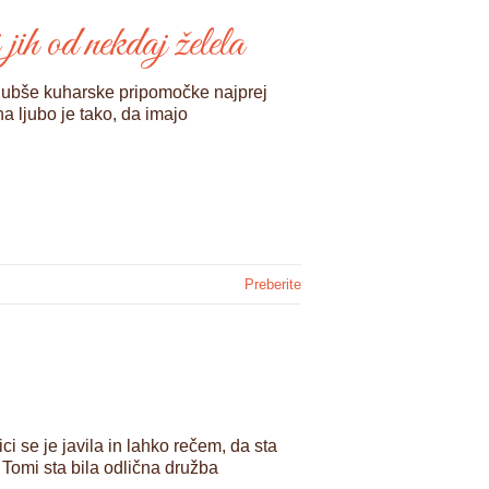
jih od nekdaj želela
ljubše kuharske pripomočke najprej
a ljubo je tako, da imajo
Preberite
i se je javila in lahko rečem, da sta
Tomi sta bila odlična družba