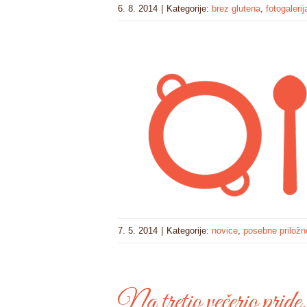
6. 8. 2014
|
Kategorije:
brez glutena
,
fotogalerij
7. 5. 2014
|
Kategorije:
novice
,
posebne priložn
Na tretjo večerjo prid