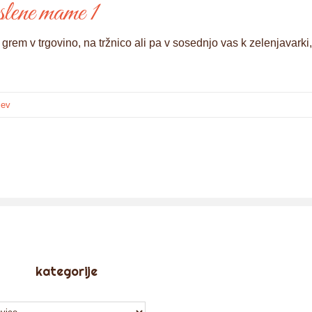
slene mame 1
grem v trgovino, na tržnico ali pa v sosednjo vas k zelenjavarki,
jev
kategorije
tegorije