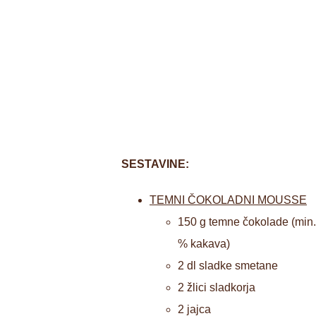
SESTAVINE:
TEMNI ČOKOLADNI MOUSSE
150 g temne čokolade (min.
% kakava)
2 dl sladke smetane
2 žlici sladkorja
2 jajca