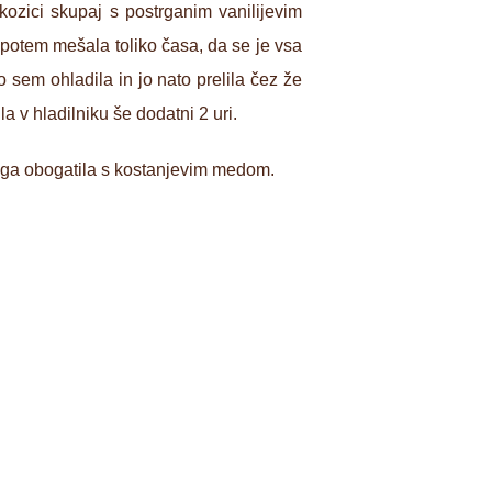
zici skupaj s postrganim vanilijevim
 potem mešala toliko časa, da se je vsa
 sem ohladila in jo nato prelila čez že
 v hladilniku še dodatni 2 uri.
 ga obogatila s kostanjevim medom.