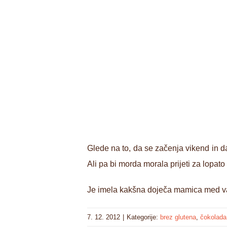
Glede na to, da se začenja vikend in da
Ali pa bi morda morala prijeti za lopat
Je imela kakšna doječa mamica med vam
7. 12. 2012
|
Kategorije:
brez glutena
,
čokolada