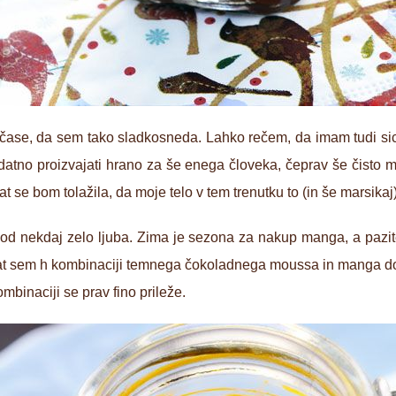
ase, da sem tako sladkosneda. Lahko rečem, da imam tudi sicer
odatno proizvajati hrano za še enega človeka, čeprav še čisto
t se bom tolažila, da moje telo v tem trenutku to (in še marsikaj
d nekdaj zelo ljuba. Zima je sezona za nakup manga, a pazite,
krat sem h kombinaciji temnega čokoladnega moussa in manga do
ombinaciji se prav fino prileže.