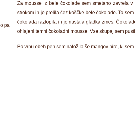
Za mousse iz bele čokolade sem smetano zavrela v ko
strokom in jo prelila čez koščke bele čokolade. To sem
čokolada raztopila in je nastala gladka zmes. Čokolado
ko pa
ohlajeni temni čokoladni mousse. Vse skupaj sem pustila
Po vrhu obeh pen sem naložila še mangov pire, ki sem