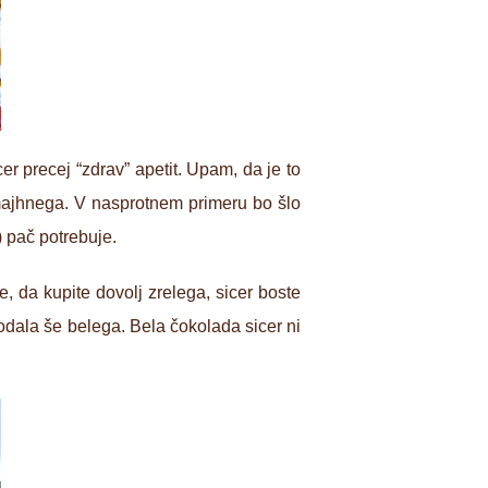
 precej “zdrav” apetit. Upam, da je to
 majhnega. V nasprotnem primeru bo šlo
) pač potrebuje.
 da kupite dovolj zrelega, sicer boste
dala še belega. Bela čokolada sicer ni