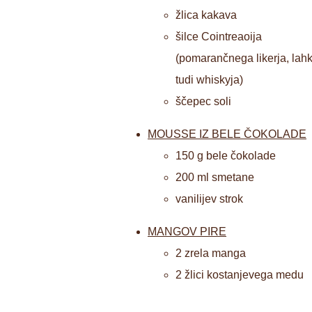
žlica kakava
šilce Cointreaoija
(pomarančnega likerja, lah
tudi whiskyja)
ščepec soli
MOUSSE IZ BELE ČOKOLADE
150 g bele čokolade
200 ml smetane
vanilijev strok
MANGOV PIRE
2 zrela manga
2 žlici kostanjevega medu