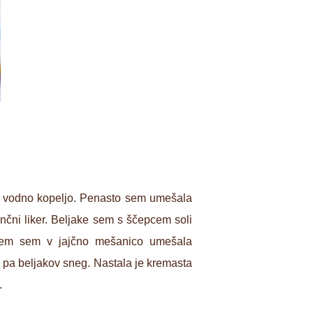
d vodno kopeljo. Penasto sem umešala
nčni liker. Beljake sem s ščepcem soli
otem sem v jajčno mešanico umešala
 pa beljakov sneg. Nastala je kremasta
.