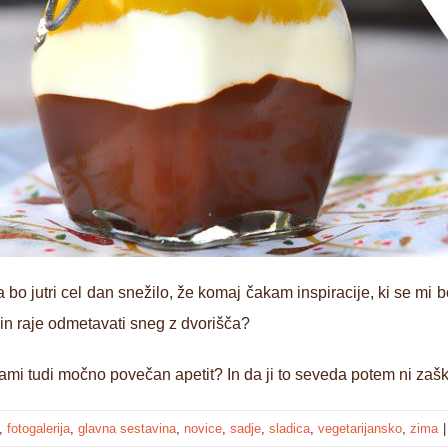
 bo jutri cel dan snežilo, že komaj čakam inspiracije, ki se mi 
o in raje odmetavati sneg z dvorišča?
i tudi močno povečan apetit? In da ji to seveda potem ni zaš
,
fotogalerija
,
glavna sestavina
,
novice
,
sadje
,
sladica
,
vegetarijansko
,
zima
|