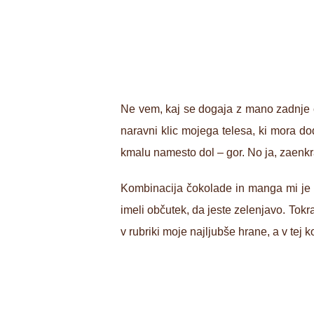
Ne vem, kaj se dogaja z mano zadnje č
naravni klic mojega telesa, ki mora d
kmalu namesto dol – gor. No ja, zaenkra
Kombinacija čokolade in manga mi je o
imeli občutek, da jeste zelenjavo. To
v rubriki moje najljubše hrane, a v tej k