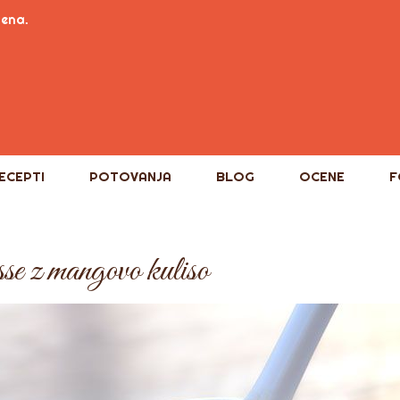
tena.
ECEPTI
POTOVANJA
BLOG
OCENE
F
se z mangovo kuliso