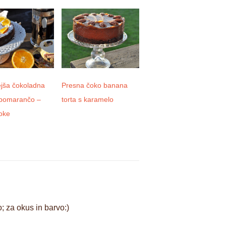
ejša čokoladna
Presna čoko banana
Domača kombucha
 pomarančo –
torta s karamelo
oke
; za okus in barvo:)