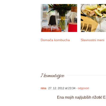
Domača kombucha
Slavnostni meni
7 komentarjev
nina
27. 12. 2012 at 23:34
- odgovori
Ena mojih najljubših rižotk! 