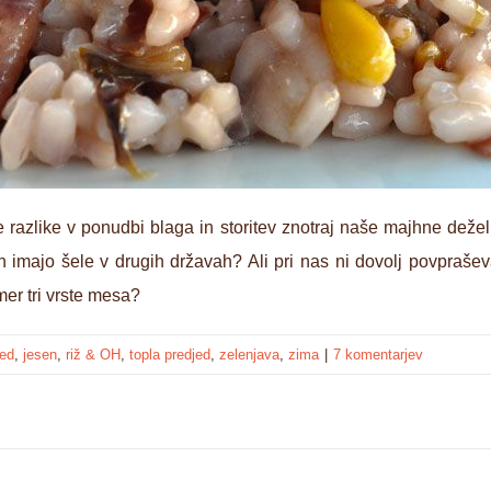
 razlike v ponudbi blaga in storitev znotraj naše majhne deželi
 imajo šele v drugih državah? Ali pri nas ni dovolj povpraševa
mer tri vrste mesa?
jed
,
jesen
,
riž & OH
,
topla predjed
,
zelenjava
,
zima
|
7 komentarjev