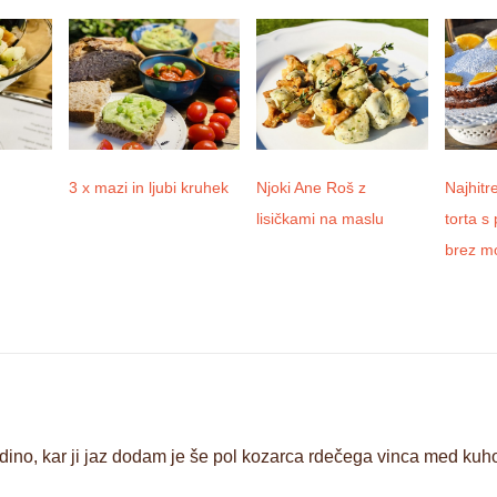
3 x mazi in ljubi kruhek
Njoki Ane Roš z
Najhitr
lisičkami na maslu
torta s
brez m
Edino, kar ji jaz dodam je še pol kozarca rdečega vinca med kuho