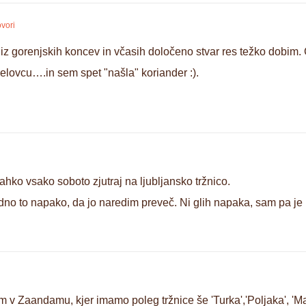
vori
iz gorenjskih koncev in včasih določeno stvar res težko dobim
Celovcu….in sem spet "našla" koriander :).
hko vsako soboto zjutraj na ljubljansko tržnico.
dno to napako, da jo naredim preveč. Ni glih napaka, sam pa je 
m v Zaandamu, kjer imamo poleg tržnice še 'Turka','Poljaka', 'M