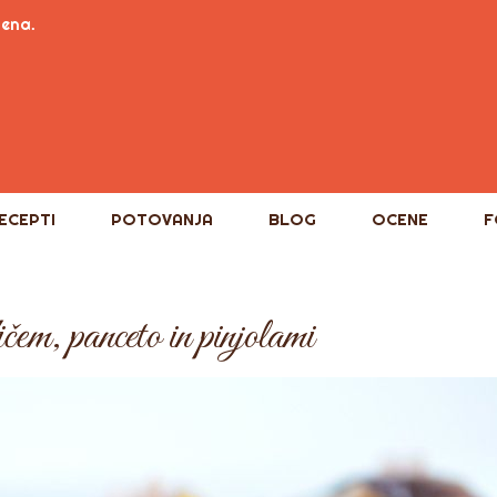
tena.
ECEPTI
POTOVANJA
BLOG
OCENE
F
čem, panceto in pinjolami