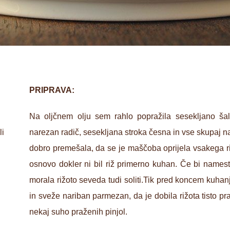
PRIPRAVA:
Na oljčnem olju sem rahlo popražila sesekljano ša
li
narezan radič, sesekljana stroka česna in vse skupaj na
dobro premešala, da se je maščoba oprijela vsakega ri
osnovo dokler ni bil riž primerno kuhan. Če bi names
morala rižoto seveda tudi soliti.Tik pred koncem kuhan
in sveže nariban parmezan, da je dobila rižota tisto pr
nekaj suho praženih pinjol.