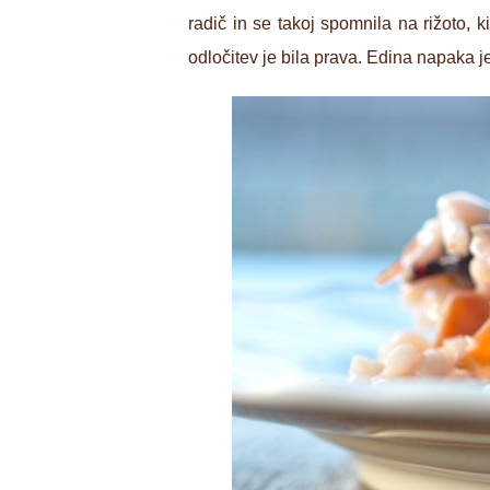
radič in se takoj spomnila na rižoto, 
odločitev je bila prava. Edina napaka j