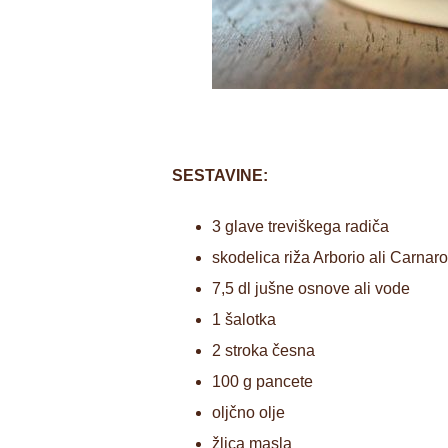
SESTAVINE:
3 glave treviškega radiča
skodelica riža Arborio ali Carnaro
7,5 dl jušne osnove ali vode
1 šalotka
2 stroka česna
100 g pancete
oljčno olje
žlica masla