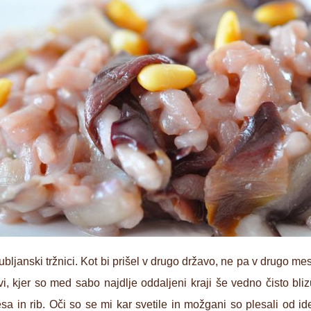
bljanski tržnici. Kot bi prišel v drugo državo, ne pa v drugo m
, kjer so med sabo najdlje oddaljeni kraji še vedno čisto blizu
 in rib. Oči so se mi kar svetile in možgani so plesali od ide