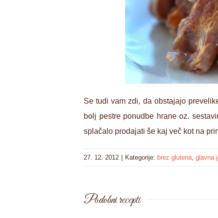
Se tudi vam zdi, da obstajajo prevelike
bolj pestre ponudbe hrane oz. sestavin
splačalo prodajati še kaj več kot na pri
27. 12. 2012
|
Kategorije:
brez glutena
,
glavna 
Podobni recepti