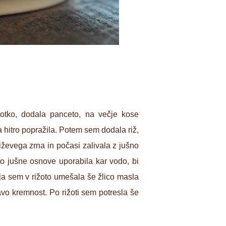
lotko, dodala panceto, na večje kose
 hitro popražila. Potem sem dodala riž,
ževega zrna in počasi zalivala z jušno
to jušne osnove uporabila kar vodo, bi
ja sem v rižoto umešala še žlico masla
avo kremnost. Po rižoti sem potresla še