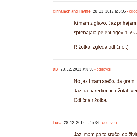
Cinnamon and Thyme
28. 12. 2012 at 0:06
- odgo
Kimam z glavo. Jaz prihajam 
sprehajala pe eni trgovini v 
Rižotka izgleda odlično :)!
DB
28. 12. 2012 at 8:38
- odgovori
No jaz imam srečo, da grem la
Jaz pa naredim pri rižotah ve
Odlična rižotka.
Irena
28. 12. 2012 at 15:34
- odgovori
Jaz imam pa to srečo, da živi