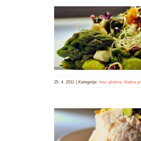
25. 4. 2011
|
Kategorije:
brez glutena
,
hladna pr