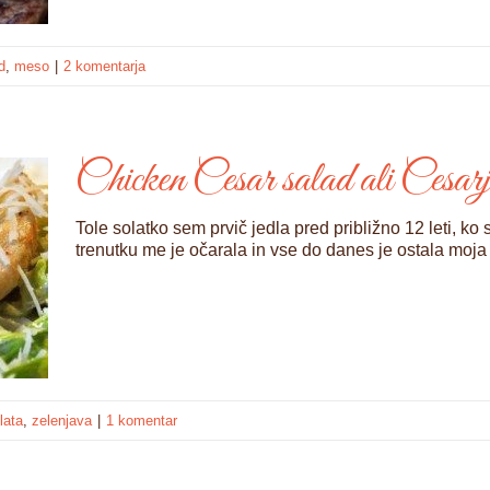
d
,
meso
|
2 komentarja
Chicken Cesar salad ali Cesarje
Tole solatko sem prvič jedla pred približno 12 leti, ko
trenutku me je očarala in vse do danes je ostala moja
lata
,
zelenjava
|
1 komentar