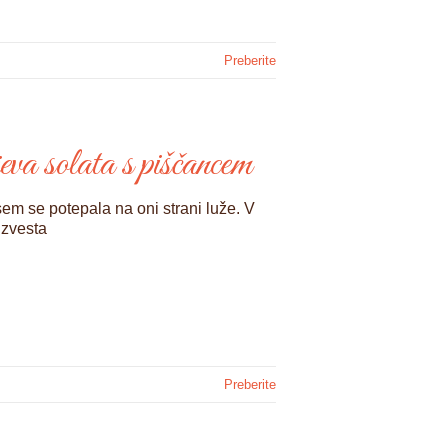
Preberite
va solata s piščancem
 sem se potepala na oni strani luže. V
 zvesta
Preberite