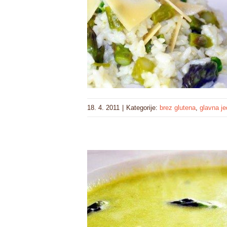
18. 4. 2011
|
Kategorije:
brez glutena
,
glavna je