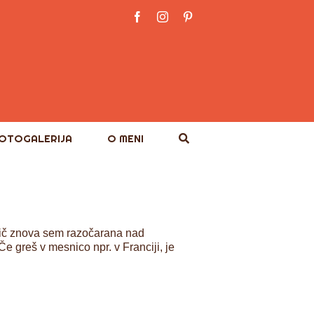
Facebook
Instagram
Pinterest
OTOGALERIJA
O MENI
ič znova sem razočarana nad
e greš v mesnico npr. v Franciji, je