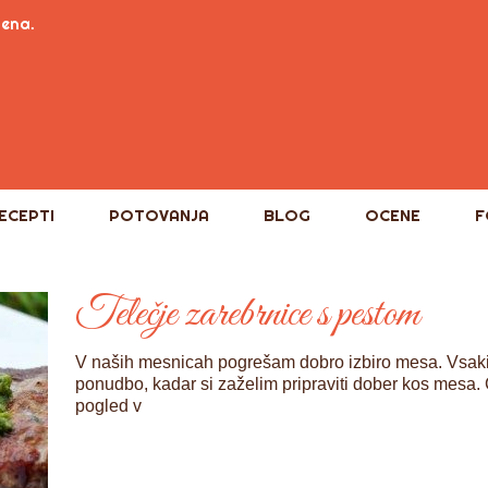
tena.
ECEPTI
POTOVANJA
BLOG
OCENE
F
Telečje zarebrnice s pestom
V naših mesnicah pogrešam dobro izbiro mesa. Vsak
ponudbo, kadar si zaželim pripraviti dober kos mesa. Č
pogled v