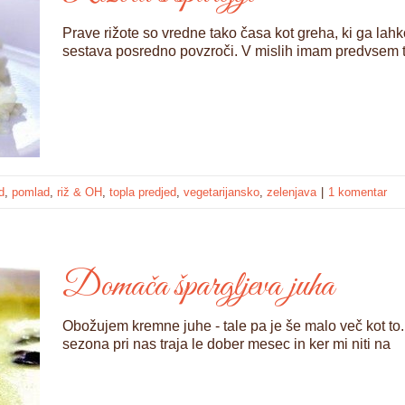
Prave rižote so vredne tako časa kot greha, ki ga lah
sestava posredno povzroči. V mislih imam predvsem tis
d
,
pomlad
,
riž & OH
,
topla predjed
,
vegetarijansko
,
zelenjava
|
1 komentar
Domača špargljeva juha
Obožujem kremne juhe - tale pa je še malo več kot to. 
sezona pri nas traja le dober mesec in ker mi niti na