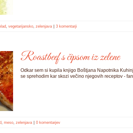
lad
,
vegetarijansko
,
zelenjava
|
3 komentarji
Roastbeef s čipsom iz zelene
Odkar sem si kupila knjigo Boštjana Napotnika Kuhi
se sprehodim kar skozi večino njegovih receptov - fant 
d
,
meso
,
zelenjava
|
0 komentarjev