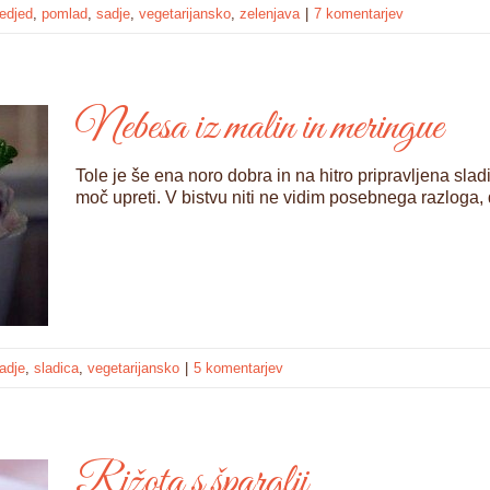
edjed
,
pomlad
,
sadje
,
vegetarijansko
,
zelenjava
|
7 komentarjev
Nebesa iz malin in meringue
Tole je še ena noro dobra in na hitro pripravljena sladic
moč upreti. V bistvu niti ne vidim posebnega razloga, 
adje
,
sladica
,
vegetarijansko
|
5 komentarjev
Rižota s šparglji