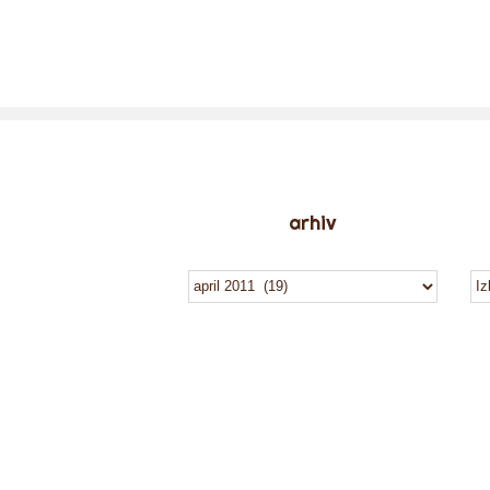
arhiv
arhiv
ka