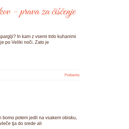
kov – prava za čiščenje
t šparglji? In kam z vsemi trdo kuhanimi
je po Veliki noči. Zato je
Preberite
jih bomo potem jedli na vsakem obisku,
leče tja do srede ali