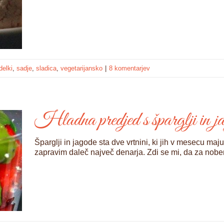
delki
,
sadje
,
sladica
,
vegetarijansko
|
8 komentarjev
Hladna predjed s šparglji in 
Šparglji in jagode sta dve vrtnini, ki jih v mesecu ma
zapravim daleč največ denarja. Zdi se mi, da za nob