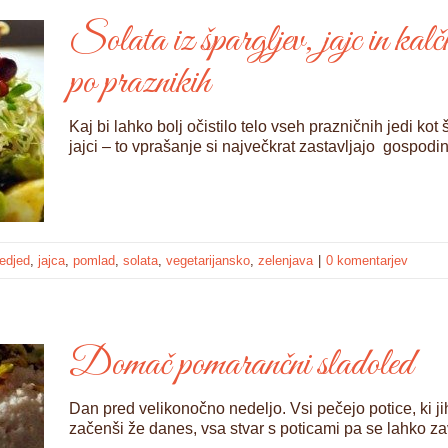
Solata iz špargljev, jajc in kalč
po praznikih
Kaj bi lahko bolj očistilo telo vseh prazničnih jedi ko
jajci – to vprašanje si največkrat zastavljajo gospodin
edjed
,
jajca
,
pomlad
,
solata
,
vegetarijansko
,
zelenjava
|
0 komentarjev
Domač pomarančni sladoled
Dan pred velikonočno nedeljo. Vsi pečejo potice, ki 
začenši že danes, vsa stvar s poticami pa se lahko zav