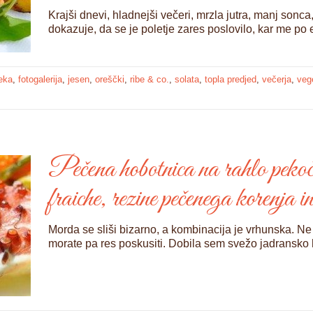
Krajši dnevi, hladnejši večeri, mrzla jutra, manj sonca,
dokazuje, da se je poletje zares poslovilo, kar me po e
eka
,
fotogalerija
,
jesen
,
oreščki
,
ribe & co.
,
solata
,
topla predjed
,
večerja
,
veg
Pečena hobotnica na rahlo pekoč
fraiche, rezine pečenega korenja i
Morda se sliši bizarno, a kombinacija je vrhunska. Ne
morate pa res poskusiti. Dobila sem svežo jadransko 