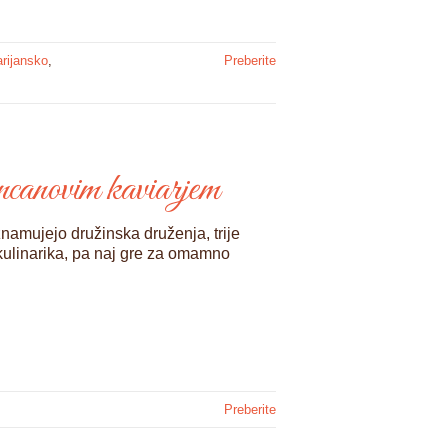
rijansko
,
Preberite
ncanovim kaviarjem
namujejo družinska druženja, trije
 kulinarika, pa naj gre za omamno
Preberite