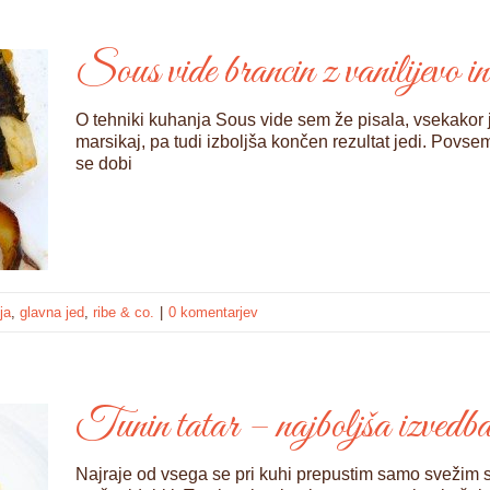
Sous vide brancin z vanilijevo i
O tehniki kuhanja Sous vide sem že pisala, vsekakor 
marsikaj, pa tudi izboljša končen rezultat jedi. Pov
se dobi
ja
,
glavna jed
,
ribe & co.
|
0 komentarjev
Tunin tatar – najboljša izvedb
Najraje od vsega se pri kuhi prepustim samo svežim s