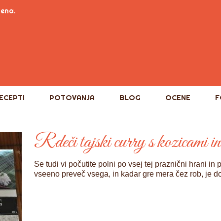
tena.
ECEPTI
POTOVANJA
BLOG
OCENE
F
Rdeči tajski curry s kozicami i
Se tudi vi počutite polni po vsej tej praznični hrani i
vseeno preveč vsega, in kadar gre mera čez rob, je d