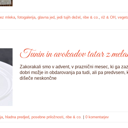
rez mleka
,
fotogalerija
,
glavna jed
,
jedi tujih dežel
,
ribe & co.
,
riž & OH
,
vegeta
Tunin in avokadov tatar z mela
Zakorakali smo v advent, v praznični mesec, ki ga zaz
dobri možje in obdarovanja pa tudi, ali pa predvsem,
dišeče neskončne
ja
,
hladna predjed
,
posebne priložnosti
,
ribe & co.
|
0 komentarjev