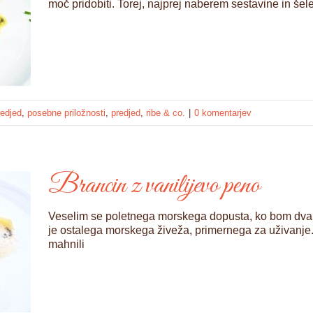
moč pridobiti. Torej, najprej naberem sestavine in šele
redjed
,
posebne priložnosti
,
predjed
,
ribe & co.
|
0 komentarjev
Brancin z vanilijevo peno
Veselim se poletnega morskega dopusta, ko bom dva 
je ostalega morskega živeža, primernega za uživanje
mahnili