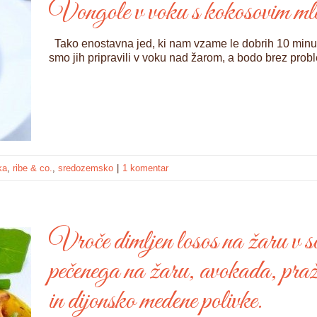
Vongole v voku s kokosovim mle
Tako enostavna jed, ki nam vzame le dobrih 10 minut 
smo jih pripravili v voku nad žarom, a bodo brez pro
ka
,
ribe & co.
,
sredozemsko
|
1 komentar
Vroče dimljen losos na žaru v so
pečenega na žaru, avokada, praže
in dijonsko medene polivke.