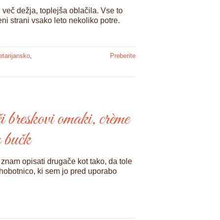
 več dežja, toplejša oblačila. Vse to
ni strani vsako leto nekoliko potre.
etarijansko
,
Preberite
i breskovi omaki, crème
n bučk
 znam opisati drugače kot tako, da tole
hobotnico, ki sem jo pred uporabo