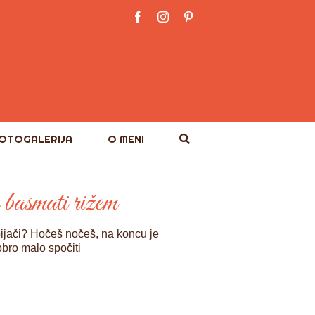
Facebook
Instagram
Pinterest
OTOGALERIJA
O MENI
n basmati rižem
n pijači? Hočeš nočeš, na koncu je
obro malo spočiti