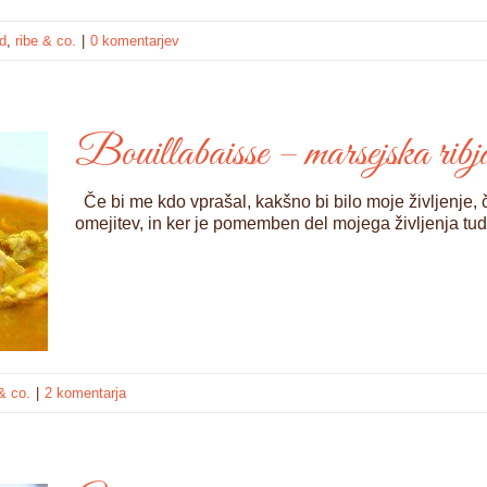
ed
,
ribe & co.
|
0 komentarjev
Bouillabaisse – marsejska ribj
Če bi me kdo vprašal, kakšno bi bilo moje življenje, č
omejitev, in ker je pomemben del mojega življenja tudi
& co.
|
2 komentarja