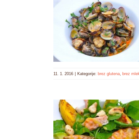
11. 1. 2016
|
Kategorije:
brez glutena
,
brez mle