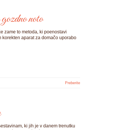
n gozdno noto
je zame to metoda, ki poenostavi
sem korekten aparat za domačo uporabo
Preberite
a
estavinam, ki jih je v danem trenutku