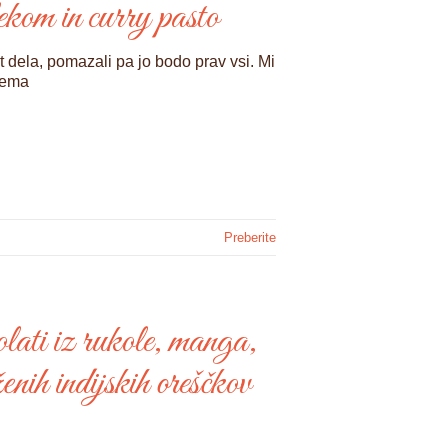
kom in curry pasto
dela, pomazali pa jo bodo prav vsi. Mi
blema
Preberite
lati iz rukole, manga,
nih indijskih oreščkov