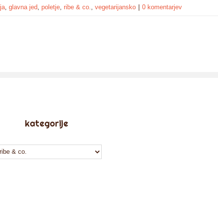
ja
,
glavna jed
,
poletje
,
ribe & co.
,
vegetarijansko
|
0 komentarjev
kategorije
tegorije