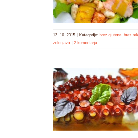
13. 10. 2015
|
Kategorije:
brez glutena
,
brez ml
zelenjava
|
2 komentarja