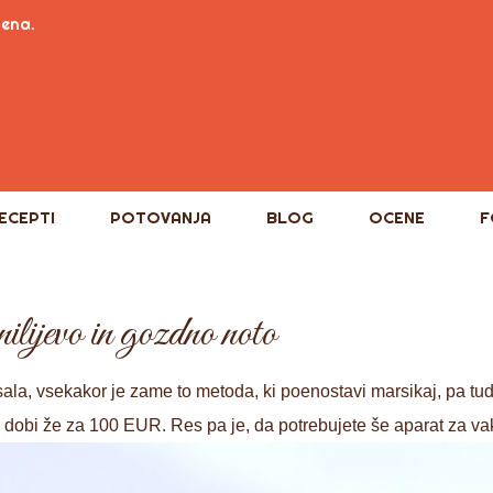
tena.
ECEPTI
POTOVANJA
BLOG
OCENE
F
ilijevo in gozdno noto
ala, vsekakor je zame to metoda, ki poenostavi marsikaj, pa tud
dobi že za 100 EUR. Res pa je, da potrebujete še aparat za va