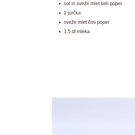
sol in sveže mlet beli poper
2 jurčka
sveže mlet črni poper
1,5 dl mleka