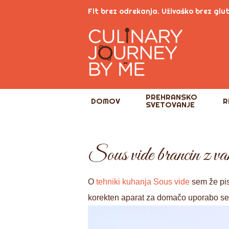
Skip
Fit brez odrekanja. Uživaško brez glu
to
content
PREHRANSKO
DOMOV
R
SVETOVANJE
Sous vide brancin z van
O
tehniki kuhanja Sous vide
sem že pis
korekten aparat za domačo uporabo se 