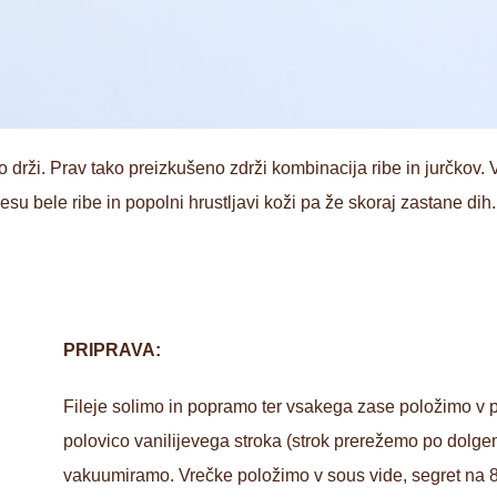
o drži. Prav tako preizkušeno zdrži kombinacija ribe in jurčkov.
bele ribe in popolni hrustljavi koži pa že skoraj zastane dih. 
PRIPRAVA:
Fileje solimo in popramo ter vsakega zase položimo v p
polovico vanilijevega stroka (strok prerežemo po dolgem
vakuumiramo. Vrečke položimo v sous vide, segret na 8