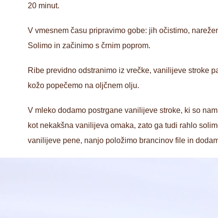
20 minut.
V vmesnem času pripravimo gobe: jih očistimo, nareže
Solimo in začinimo s črnim poprom.
Ribe previdno odstranimo iz vrečke, vanilijeve stroke p
kožo popečemo na oljčnem olju.
V mleko dodamo postrgane vanilijeve stroke, ki so nam 
kot nekakšna vanilijeva omaka, zato ga tudi rahlo soli
vanilijeve pene, nanjo položimo brancinov file in dodam