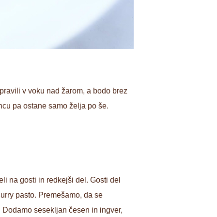
ipravili v voku nad žarom, a bodo brez
oncu pa ostane samo želja po še.
 na gosti in redkejši del. Gosti del
urry pasto. Premešamo, da se
e. Dodamo sesekljan česen in ingver,