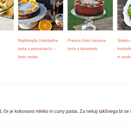
Najhitrejša čokoladna
Presna čoko banana
Solata 
torta s pomarančo –
torta s karamelo
kodroli
brez moke
in avo
t, če je kokosovo mleko in curry pasta. Za nekaj takšnega bi se