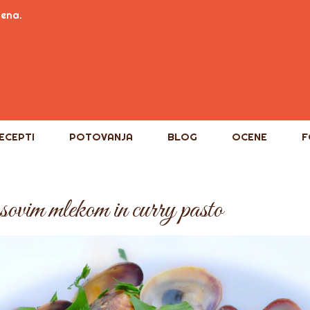
tena.
ECEPTI
POTOVANJA
BLOG
OCENE
F
ovim mlekom in curry pasto