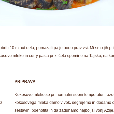
brih 10 minut dela, pomazali pa jo bodo prav vsi. Mi smo jih pr
kosovo mleko in curry pasta prikličeta spomine na Tajsko, na k
PRIPRAVA
Kokosovo mleko se pri normalni sobni temperaturi razdeli
 z
kokosovega mleka damo v vok, segrejemo in dodamo c
sestavini poenotita in da zaduhamo najboljši vonj Azij