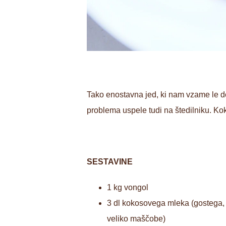
Tako enostavna jed, ki nam vzame le do
problema uspele tudi na štedilniku. Ko
SESTAVINE
1 kg vongol
3 dl kokosovega mleka (gostega,
veliko maščobe)