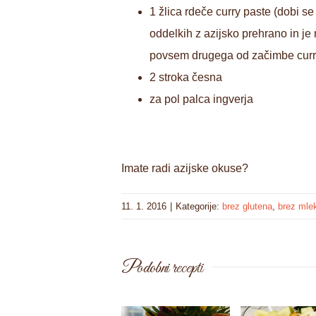
1 žlica rdeče curry paste (dobi se
oddelkih z azijsko prehrano in je
povsem drugega od začimbe curr
2 stroka česna
za pol palca ingverja
Imate radi azijske okuse?
11. 1. 2016
|
Kategorije:
brez glutena
,
brez mle
Podobni recepti