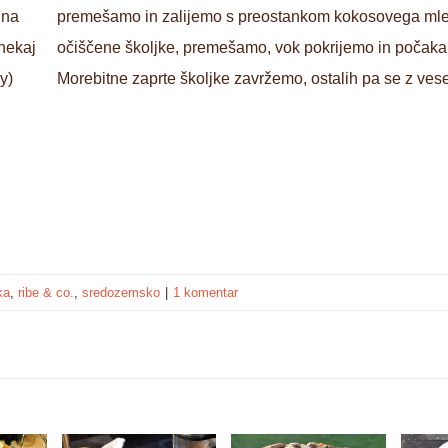
 na
premešamo in zalijemo s preostankom kokosovega mle
 nekaj
očiščene školjke, premešamo, vok pokrijemo in počakam
y)
Morebitne zaprte školjke zavržemo, ostalih pa se z vese
ka
,
ribe & co.
,
sredozemsko
|
1 komentar