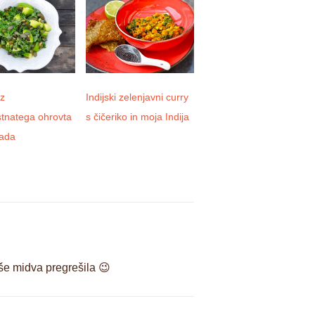
iz
Indijski zelenjavni curry
Domača kombucha
stnatega ohrovta
s čičeriko in moja Indija
kada
 še midva pregrešila 😉