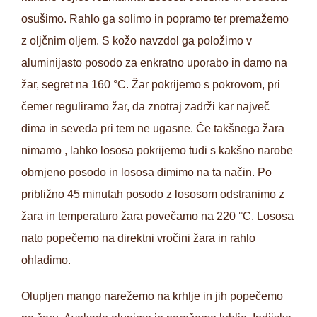
osušimo. Rahlo ga solimo in popramo ter premažemo
z oljčnim oljem. S kožo navzdol ga položimo v
aluminijasto posodo za enkratno uporabo in damo na
žar, segret na 160 °C. Žar pokrijemo s pokrovom, pri
čemer reguliramo žar, da znotraj zadrži kar največ
dima in seveda pri tem ne ugasne. Če takšnega žara
nimamo , lahko lososa pokrijemo tudi s kakšno narobe
obrnjeno posodo in lososa dimimo na ta način. Po
približno 45 minutah posodo z lososom odstranimo z
žara in temperaturo žara povečamo na 220 °C. Lososa
nato popečemo na direktni vročini žara in rahlo
ohladimo.
Olupljen mango narežemo na krhlje in jih popečemo