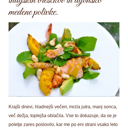
indijskih oreščkov in dijonsko
medene polivke.
Krajši dnevi, hladnejši večeri, mrzla jutra, manj sonca,
več dežja, toplejša oblačila. Vse to dokazuje, da se je
poletje zares poslovilo, kar me po eni strani vsako leto