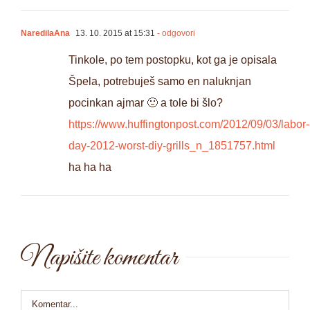
NaredilaAna
13. 10. 2015 at 15:31
- odgovori
Tinkole, po tem postopku, kot ga je opisala
Špela, potrebuješ samo en naluknjan
pocinkan ajmar 🙂 a tole bi šlo?
https://www.huffingtonpost.com/2012/09/03/labor-
day-2012-worst-diy-grills_n_1851757.html
ha ha ha
Napišite komentar
Comment