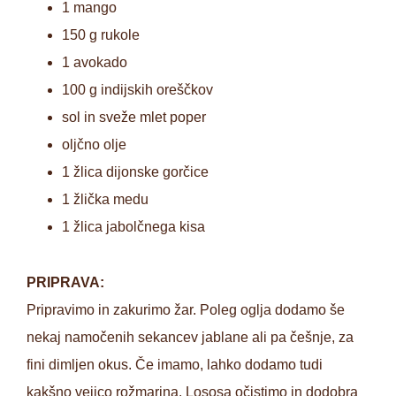
1 mango
150 g rukole
1 avokado
100 g indijskih oreščkov
sol in sveže mlet poper
oljčno olje
1 žlica dijonske gorčice
1 žlička medu
1 žlica jabolčnega kisa
PRIPRAVA:
Pripravimo in zakurimo žar. Poleg oglja dodamo še
nekaj namočenih sekancev jablane ali pa češnje, za
fini dimljen okus. Če imamo, lahko dodamo tudi
kakšno vejico rožmarina. Lososa očistimo in dodobra