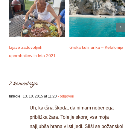
Izjave zadovoljnih
Grška kulinarika – Kefalonija
D
uporabnikov in leto 2021
2 komentarja
tinkole
13. 10. 2015 at 11:20
- odgovori
Uh, kakšna škoda, da nimam nobenega
približka žara. Tole je skoraj vsa moja
najljubša hrana v isti jedi. Sliši se božansko!