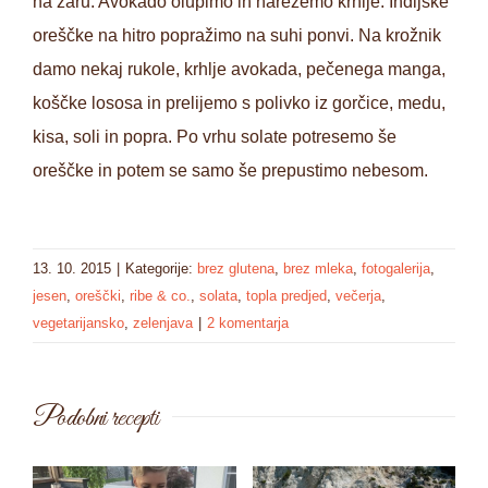
na žaru. Avokado olupimo in narežemo krhlje. Indijske
oreščke na hitro popražimo na suhi ponvi. Na krožnik
damo nekaj rukole, krhlje avokada, pečenega manga,
koščke lososa in prelijemo s polivko iz gorčice, medu,
kisa, soli in popra. Po vrhu solate potresemo še
oreščke in potem se samo še prepustimo nebesom.
13. 10. 2015
|
Kategorije:
brez glutena
,
brez mleka
,
fotogalerija
,
jesen
,
oreščki
,
ribe & co.
,
solata
,
topla predjed
,
večerja
,
vegetarijansko
,
zelenjava
|
2 komentarja
Podobni recepti