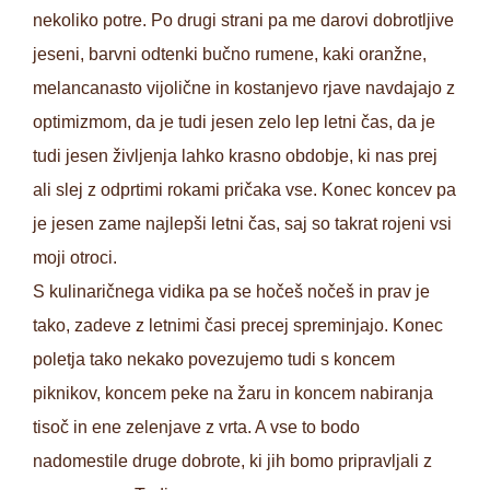
nekoliko potre. Po drugi strani pa me darovi dobrotljive
jeseni, barvni odtenki bučno rumene, kaki oranžne,
melancanasto vijolične in kostanjevo rjave navdajajo z
optimizmom, da je tudi jesen zelo lep letni čas, da je
tudi jesen življenja lahko krasno obdobje, ki nas prej
ali slej z odprtimi rokami pričaka vse. Konec koncev pa
je jesen zame najlepši letni čas, saj so takrat rojeni vsi
moji otroci.
S kulinaričnega vidika pa se hočeš nočeš in prav je
tako, zadeve z letnimi časi precej spreminjajo. Konec
poletja tako nekako povezujemo tudi s koncem
piknikov, koncem peke na žaru in koncem nabiranja
tisoč in ene zelenjave z vrta. A vse to bodo
nadomestile druge dobrote, ki jih bomo pripravljali z