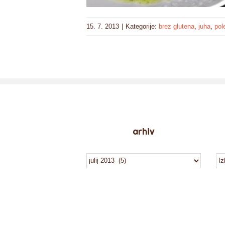
15. 7. 2013
|
Kategorije:
brez glutena
,
juha
,
pol
arhiv
arhiv
ka