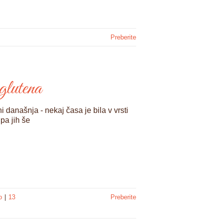
Preberite
glutena
i današnja - nekaj časa je bila v vrsti
pa jih še
o
|
13
Preberite