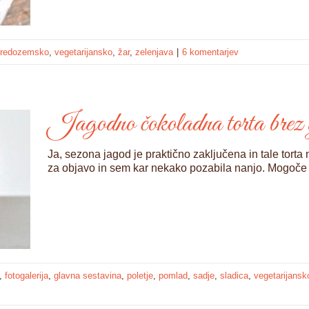
sredozemsko
,
vegetarijansko
,
žar
,
zelenjava
|
6 komentarjev
Jagodno čokoladna torta brez 
Ja, sezona jagod je praktično zaključena in tale torta n
za objavo in sem kar nekako pozabila nanjo. Mogoče 
,
fotogalerija
,
glavna sestavina
,
poletje
,
pomlad
,
sadje
,
sladica
,
vegetarijansk