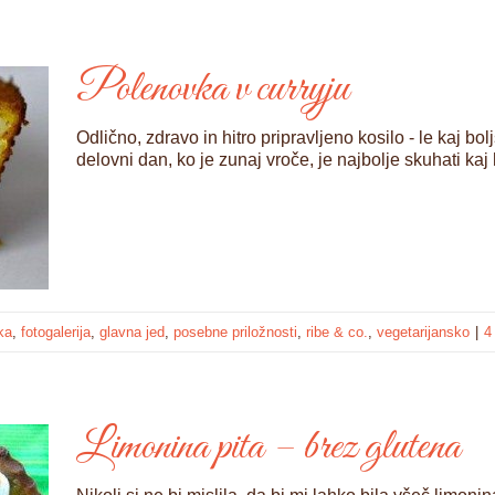
Polenovka v curryju
Odlično, zdravo in hitro pripravljeno kosilo - le kaj bo
delovni dan, ko je zunaj vroče, je najbolje skuhati ka
ka
,
fotogalerija
,
glavna jed
,
posebne priložnosti
,
ribe & co.
,
vegetarijansko
|
4
Limonina pita – brez glutena