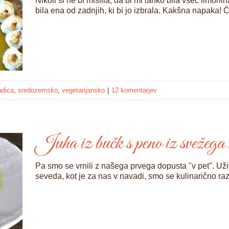
Nikoli si ne bi mislila, da bi mi lahko bila všeč limoni
bila ena od zadnjih, ki bi jo izbrala. Kakšna napaka! 
adica
,
sredozemsko
,
vegetarijansko
|
12 komentarjev
Juha iz bučk s peno iz svežega 
Pa smo se vrnili z našega prvega dopusta "v pet". Už
seveda, kot je za nas v navadi, smo se kulinarično raz