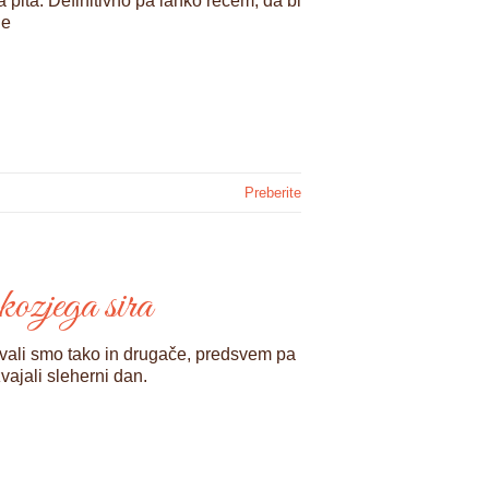
na pita. Definitivno pa lahko rečem, da bi
Če
Preberite
kozjega sira
ivali smo tako in drugače, predsvem pa
vajali sleherni dan.