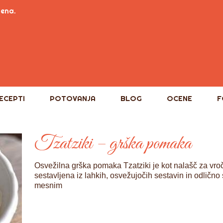
tena.
ECEPTI
POTOVANJA
BLOG
OCENE
F
Tzatziki – grška pomaka
Osvežilna grška pomaka Tzatziki je kot nalašč za vroče
sestavljena iz lahkih, osvežujočih sestavin in odlično 
mesnim