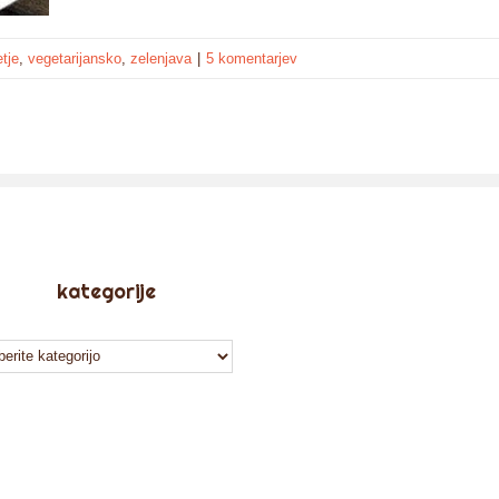
etje
,
vegetarijansko
,
zelenjava
|
5 komentarjev
kategorije
tegorije