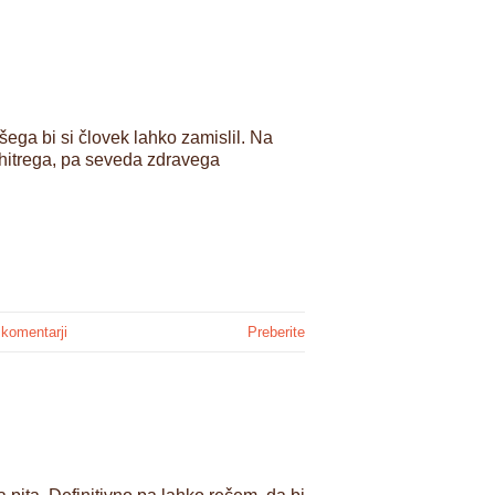
ljšega bi si človek lahko zamislil. Na
j hitrega, pa seveda zdravega
 komentarji
Preberite