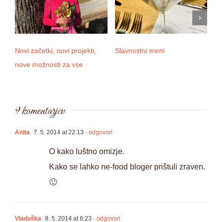
Novi začetki, novi projekti,
Slavnostni meni
Pa
nove možnosti za vse
9 komentarjev
Anita
7. 5. 2014 at 22:13
- odgovori
O kako luštno omizje.
Kako se lahko ne-food bloger prištuli zraven.
🙂
Vladuška
8. 5. 2014 at 6:23
- odgovori