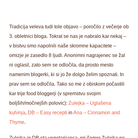
Tradicija veleva tudi tole objavo – poročilo z večerje ob
3. obletnici bloga. Tokrat se nas je nabralo kar nekaj –
v bistvu smo napolnili naše skromne kapacitete –
omizje je zasedlo 8 ljudi. Anonimni nagrajenec se žal
ni oglasil, zato sem se odločila, da prosto mesto
namenim blogerki, ki si jo že dolgo želim spoznati. In
prav sem se odločila. Tako so me z obiskom počastili
kar trije food bloggerji (v spremstvu svojim
boljših/močnejših polovic):
Zulejka – Uglašena
kuhinja
,
DB – Easy recepti
in
Ana – Cinnamon and
Thyme
.
Zulejka in DB sta vegetarijanca, pri čemer Zulejka ne