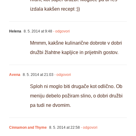
izdala kakšen recept :))
Helena
8. 5. 2014 at 9:48
- odgovori
Mmmm, kakšne kulinarične dobrote v dobri
družbi žlahtne kapljice in prijetnih gostov.
Avena
8. 5. 2014 at 21:03
- odgovori
Sploh ni moglo biti drugače kot odlično. Ob
meniju debelo požiram slino, o dobri družbi
pa tudi ne dvomim.
Cinnamon and Thyme
8. 5. 2014 at 22:58
- odgovori