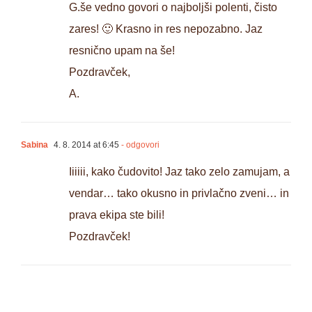
G.še vedno govori o najboljši polenti, čisto
zares! 🙂 Krasno in res nepozabno. Jaz
resnično upam na še!
Pozdravček,
A.
Sabina
4. 8. 2014 at 6:45
- odgovori
Iiiiii, kako čudovito! Jaz tako zelo zamujam, a
vendar… tako okusno in privlačno zveni… in
prava ekipa ste bili!
Pozdravček!