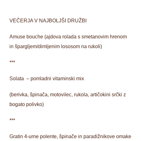
VEČERJA V NAJBOLJŠI DRUŽBI
Amuse bouche (ajdova rolada s smetanovim hrenom
in špargljem/dimljenim lososom na rukoli)
***
Solata – pomladni vitaminski mix
(berivka, špinača, motovilec, rukola, artičokini srčki z
bogato polivko)
***
Gratin 4-urne polente, špinače in paradižnikove omake