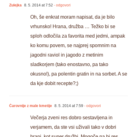
Zulejka
8. 5. 2014 at 7:52
- odgovori
Oh, še enkrat moram napisat, da je bilo
vrhunsko! Hrana, družba … Težko bi se
sploh odločila za favorita med jedmi, ampak
ko komu povem, se najprej spomnim na
jagodni raviol in jagodo z metinim
sladkorjem (tako enostavno, pa tako
okusno!), pa polentin gratin in na sorbet. A se
da kje dobit recepte?;)
Čarovnije z male kmetije
8. 5. 2014 at 7:59
- odgovori
Večerja zveni res dobro sestavljena in
verjamem, da ste vsi uživali tako v dobri
hrani, kot super družbi. Mogoče pa bi res