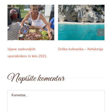
Izjave zadovoljnih
Grška kulinarika – Kefalonija
D
uporabnikov in leto 2021
Napišite komentar
Comment