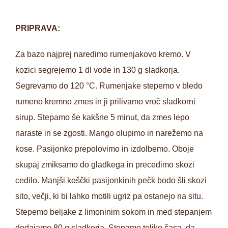
PRIPRAVA:
Za bazo najprej naredimo rumenjakovo kremo. V
kozici segrejemo 1 dl vode in 130 g sladkorja.
Segrevamo do 120 °C. Rumenjake stepemo v bledo
rumeno kremno zmes in ji prilivamo vroč sladkorni
sirup. Stepamo še kakšne 5 minut, da zmes lepo
naraste in se zgosti. Mango olupimo in narežemo na
kose. Pasijonko prepolovimo in izdolbemo. Oboje
skupaj zmiksamo do gladkega in precedimo skozi
cedilo. Manjši koščki pasijonkinih pečk bodo šli skozi
sito, večji, ki bi lahko motili ugriz pa ostanejo na situ.
Stepemo beljake z limoninim sokom in med stepanjem
dodajamo 80 g sladkorja. Stepamo toliko časa, da