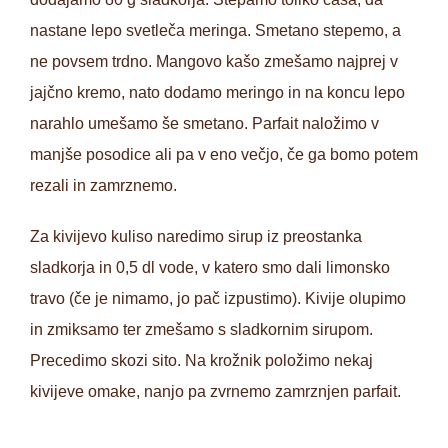
nastane lepo svetleča meringa. Smetano stepemo, a
ne povsem trdno. Mangovo kašo zmešamo najprej v
jajčno kremo, nato dodamo meringo in na koncu lepo
narahlo umešamo še smetano. Parfait naložimo v
manjše posodice ali pa v eno večjo, če ga bomo potem
rezali in zamrznemo.
Za kivijevo kuliso naredimo sirup iz preostanka
sladkorja in 0,5 dl vode, v katero smo dali limonsko
travo (če je nimamo, jo pač izpustimo). Kivije olupimo
in zmiksamo ter zmešamo s sladkornim sirupom.
Precedimo skozi sito. Na krožnik položimo nekaj
kivijeve omake, nanjo pa zvrnemo zamrznjen parfait.