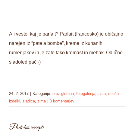
Ali veste, kaj je parfait? Parfait (francosko) je običajno
narejen iz “pate a bombe”, kreme iz kuhanih
rumenjakov in je zato tako kremast in mehak. Odlične
sladoled pač;-)
24. 2. 2017
|
Kategorije:
brez glutena
,
fotogalerija
,
jajca
,
mlečni
izdelki
,
sladica
,
zima
|
0 komentarjev
Podobni recepti