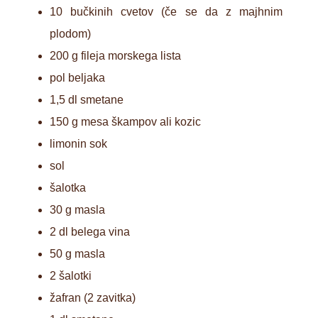
10 bučkinih cvetov (če se da z majhnim
plodom)
200 g fileja morskega lista
pol beljaka
1,5 dl smetane
150 g mesa škampov ali kozic
limonin sok
sol
šalotka
30 g masla
2 dl belega vina
50 g masla
2 šalotki
žafran (2 zavitka)