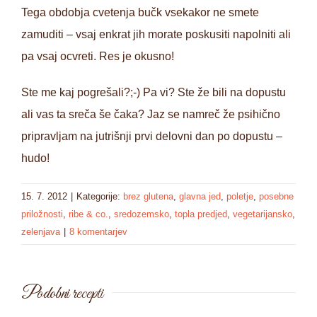
Tega obdobja cvetenja bučk vsekakor ne smete
zamuditi – vsaj enkrat jih morate poskusiti napolniti ali
pa vsaj ocvreti. Res je okusno!
Ste me kaj pogrešali?;-) Pa vi? Ste že bili na dopustu
ali vas ta sreča še čaka? Jaz se namreč že psihično
pripravljam na jutrišnji prvi delovni dan po dopustu –
hudo!
15. 7. 2012
|
Kategorije:
brez glutena
,
glavna jed
,
poletje
,
posebne
priložnosti
,
ribe & co.
,
sredozemsko
,
topla predjed
,
vegetarijansko
,
zelenjava
|
8 komentarjev
Podobni recepti