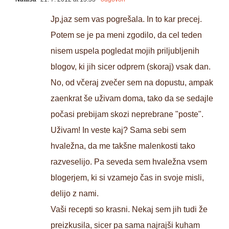
Jp,jaz sem vas pogrešala. In to kar precej.
Potem se je pa meni zgodilo, da cel teden
nisem uspela pogledat mojih priljubljenih
blogov, ki jih sicer odprem (skoraj) vsak dan.
No, od včeraj zvečer sem na dopustu, ampak
zaenkrat še uživam doma, tako da se sedajle
počasi prebijam skozi neprebrane "poste".
Uživam! In veste kaj? Sama sebi sem
hvaležna, da me takšne malenkosti tako
razveselijo. Pa seveda sem hvaležna vsem
blogerjem, ki si vzamejo čas in svoje misli,
delijo z nami.
Vaši recepti so krasni. Nekaj sem jih tudi že
preizkusila, sicer pa sama najrajši kuham