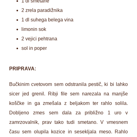
1 dl smetane
2 zrela paradižnika
1 dl suhega belega vina
limonin sok
2 vejici pehtrana
sol in poper
PRIPRAVA:
Bučkinim cvetovom sem odstranila pestič, ki bi lahko
sicer jed grenil. Ribji file sem narezala na manjše
koščke in ga zmešala z beljakom ter rahlo solila.
Dobljeno zmes sem dala za približno 1 uro v
zamrzovalnik, prav tako tudi smetano. V vmesnem
času sem olupila kozice in sesekljala meso. Rahlo