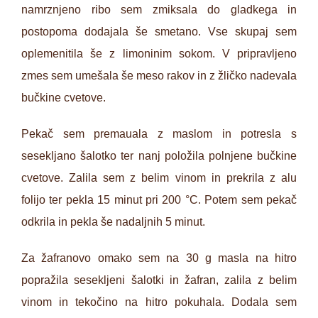
namrznjeno ribo sem zmiksala do gladkega in
postopoma dodajala še smetano. Vse skupaj sem
oplemenitila še z limoninim sokom. V pripravljeno
zmes sem umešala še meso rakov in z žličko nadevala
bučkine cvetove.
Pekač sem premauala z maslom in potresla s
sesekljano šalotko ter nanj položila polnjene bučkine
cvetove. Zalila sem z belim vinom in prekrila z alu
folijo ter pekla 15 minut pri 200 °C. Potem sem pekač
odkrila in pekla še nadaljnih 5 minut.
Za žafranovo omako sem na 30 g masla na hitro
popražila sesekljeni šalotki in žafran, zalila z belim
vinom in tekočino na hitro pokuhala. Dodala sem