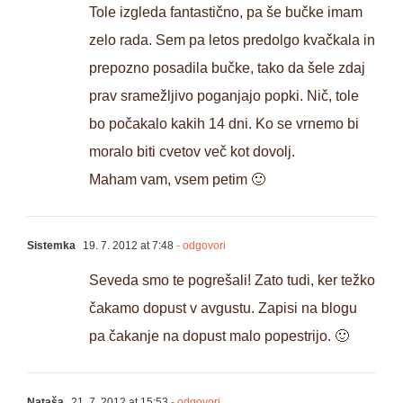
Tole izgleda fantastično, pa še bučke imam
zelo rada. Sem pa letos predolgo kvačkala in
prepozno posadila bučke, tako da šele zdaj
prav sramežljivo poganjajo popki. Nič, tole
bo počakalo kakih 14 dni. Ko se vrnemo bi
moralo biti cvetov več kot dovolj.
Maham vam, vsem petim 🙂
Sistemka
19. 7. 2012 at 7:48
- odgovori
Seveda smo te pogrešali! Zato tudi, ker težko
čakamo dopust v avgustu. Zapisi na blogu
pa čakanje na dopust malo popestrijo. 🙂
Nataša
21. 7. 2012 at 15:53
- odgovori