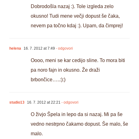
Dobrodošla nazaj :). Tole izgleda zelo
okusno! Tudi mene večji dopust še čaka,
nevem pa točno kdaj :). Upam, da čimprej!
helena
16. 7. 2012 at 7:49
- odgovori
Oooo, meni se kar cedijo sline. To mora biti
pa noro fajn in okusno. Že draži
brbončice…..:):)
studio13
16. 7. 2012 at 22:21
- odgovori
O živjo Špela in lepo da si nazaj. Mi pa še
vedno nestrpno čakamo dopust. Še malo, še
malo.