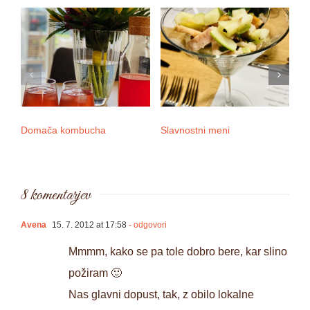
Domača kombucha
Slavnostni meni
3 
8 komentarjev
Avena
15. 7. 2012 at 17:58
- odgovori
Mmmm, kako se pa tole dobro bere, kar slino
požiram 🙂
Nas glavni dopust, tak, z obilo lokalne