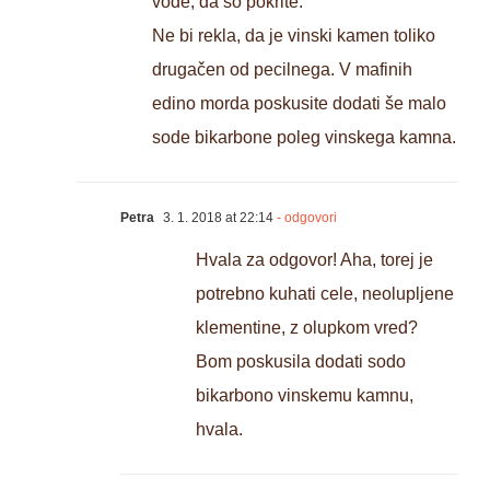
vode, da so pokrite.
Ne bi rekla, da je vinski kamen toliko
drugačen od pecilnega. V mafinih
edino morda poskusite dodati še malo
sode bikarbone poleg vinskega kamna.
Petra
3. 1. 2018 at 22:14
- odgovori
Hvala za odgovor! Aha, torej je
potrebno kuhati cele, neolupljene
klementine, z olupkom vred?
Bom poskusila dodati sodo
bikarbono vinskemu kamnu,
hvala.