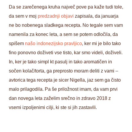
Da se zarečenega kruha največ pove pa kaže tudi tole,
da sem v moj
predzadnji objavi
zapisala, da januarja
ne bo nobenega sladkega recepta. No tegale sem vam
namenila za konec leta, a sem se potem odločila, da
spišem
našo indonezijsko pravljico
, ker mi je bilo tako
fino ponovno doživeti vse tisto, kar smo videli, doživeli.
In, ker je tako simpl kt pasulj in tako aromatičen in
sočen kolač/torta, ga preprosto moram deliti z vami –
avtorica tega recepta je sicer Nigella, jaz sem ga čisto
malo prilagodila. Pa še priložnost imam, da vam prvi
dan novega leta zaželim srečno in zdravo 2018 z
vsemi izpoljenimi cilji, ki ste si jih zastavili.