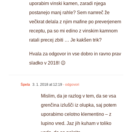
uporabim vinski kamen, zaradi njega
postanejo manj rahle? Sem namreč že
večkrat delala z njim mafine po preverjenem
receptu, pa so mi edino z vinskim kamnom
ratali precej zbiti … Je kakšen trik?
Hvala za odgovor in vse dobro in ravno prav
sladko v 2018! 😉
Špela
3. 1. 2018 at 12:19
- odgovori
Mislim, da je razlog v tem, da se vsa
grenčina izlušči iz olupka, saj potem
uporabimo celotno klementino – z
lupino vred. Jaz jih kuham v toliko