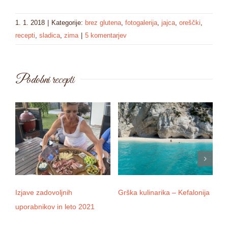
1. 1. 2018
|
Kategorije:
brez glutena
,
fotogalerija
,
jajca
,
oreščki
,
recepti
,
sladica
,
zima
|
5 komentarjev
Podobni recepti
Izjave zadovoljnih
Grška kulinarika – Kefalonija
D
uporabnikov in leto 2021