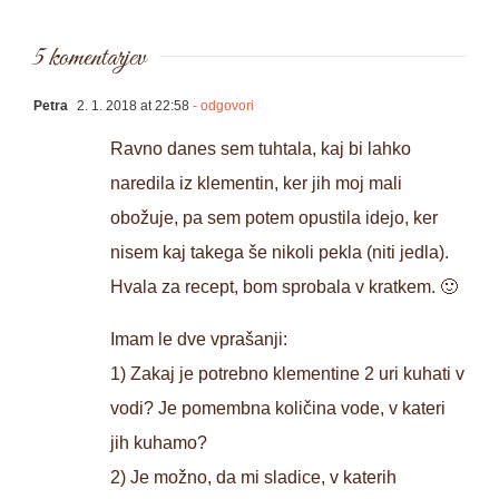
5 komentarjev
Petra
2. 1. 2018 at 22:58
- odgovori
Ravno danes sem tuhtala, kaj bi lahko
naredila iz klementin, ker jih moj mali
obožuje, pa sem potem opustila idejo, ker
nisem kaj takega še nikoli pekla (niti jedla).
Hvala za recept, bom sprobala v kratkem. 🙂
Imam le dve vprašanji:
1) Zakaj je potrebno klementine 2 uri kuhati v
vodi? Je pomembna količina vode, v kateri
jih kuhamo?
2) Je možno, da mi sladice, v katerih