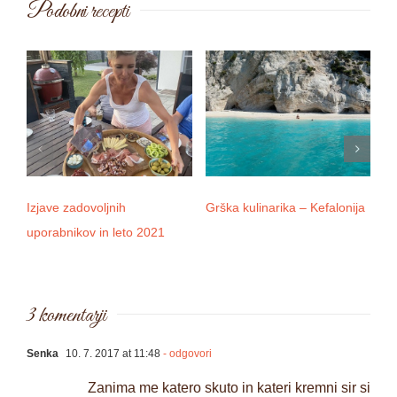
Podobni recepti
Izjave zadovoljnih
Grška kulinarika – Kefalonija
D
uporabnikov in leto 2021
3 komentarji
Senka
10. 7. 2017 at 11:48
- odgovori
Zanima me katero skuto in kateri kremni sir si