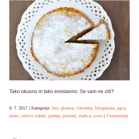
Tako okusno in tako enostavno. Se vam ne zdi?
9. 7. 2017
|
Kategorije:
brez glutena
,
čokolada
,
fotogalerija
,
jajca
,
jesen
,
mlečni izdelki
,
poletje
,
pomlad
,
sladica
,
zima
|
3 komentarji