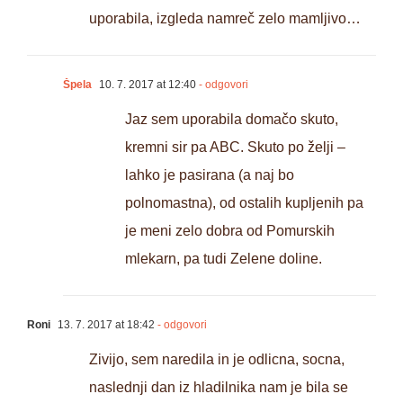
uporabila, izgleda namreč zelo mamljivo…
Špela
10. 7. 2017 at 12:40
- odgovori
Jaz sem uporabila domačo skuto,
kremni sir pa ABC. Skuto po želji –
lahko je pasirana (a naj bo
polnomastna), od ostalih kupljenih pa
je meni zelo dobra od Pomurskih
mlekarn, pa tudi Zelene doline.
Roni
13. 7. 2017 at 18:42
- odgovori
Zivijo, sem naredila in je odlicna, socna,
naslednji dan iz hladilnika nam je bila se