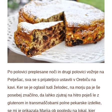
Po polovici preplesane noči in drugi polovici vožnje na
Pelješac, sva se s prijateljico ustavili v Orebiču na
kavi. Ker se je oglasil tudi želodec, na morju pa je še
posebej značilno, da lahko zjutraj na hitro poješ le z
glutenom in transmaščobami polne pekarske izdelke,
se mi je prikazala Marija ob pogledu na lokal, kjer