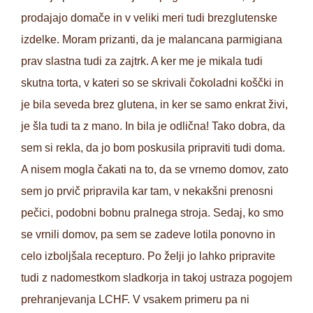
prodajajo domače in v veliki meri tudi brezglutenske
izdelke. Moram prizanti, da je malancana parmigiana
prav slastna tudi za zajtrk. A ker me je mikala tudi
skutna torta, v kateri so se skrivali čokoladni koščki in
je bila seveda brez glutena, in ker se samo enkrat živi,
je šla tudi ta z mano. In bila je odlična! Tako dobra, da
sem si rekla, da jo bom poskusila pripraviti tudi doma.
A nisem mogla čakati na to, da se vrnemo domov, zato
sem jo prvič pripravila kar tam, v nekakšni prenosni
pečici, podobni bobnu pralnega stroja. Sedaj, ko smo
se vrnili domov, pa sem se zadeve lotila ponovno in
celo izboljšala recepturo. Po želji jo lahko pripravite
tudi z nadomestkom sladkorja in takoj ustraza pogojem
prehranjevanja LCHF. V vsakem primeru pa ni