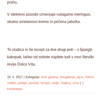
prahu.
V stekleno posodo izmenjaje nalagamo meringuo,
skutno smetanovo kremo in pečena jabolka.
To sladico in še recept za dve drugi jedi – s šparglji
kakopak, lahko od sobote najdete tudi v novi številki
revije Dolce Vita.
18. 4. 2017
|
Kategorije:
brez glutena
,
fotogalerija
,
jajca
,
mlečni
izdelki
,
poletje
,
pomlad
,
recepti
,
sadje
,
sladica
,
zima
|
2
komentarja