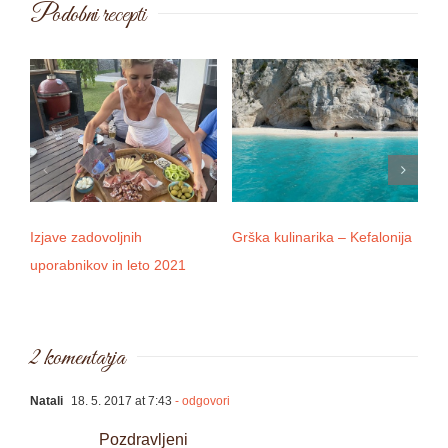
Podobni recepti
Izjave zadovoljnih
Grška kulinarika – Kefalonija
D
uporabnikov in leto 2021
2 komentarja
Natali
18. 5. 2017 at 7:43
- odgovori
Pozdravljeni