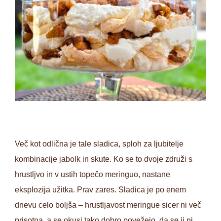
Več kot odlična je tale sladica, sploh za ljubitelje
kombinacije jabolk in skute. Ko se to dvoje združi s
hrustljvo in v ustih topečo meringuo, nastane
eksplozija užitka. Prav zares. Sladica je po enem
dnevu celo boljša – hrustljavost meringue sicer ni več
prisotna, a se okusi tako dobro povežejo, da se ji ni