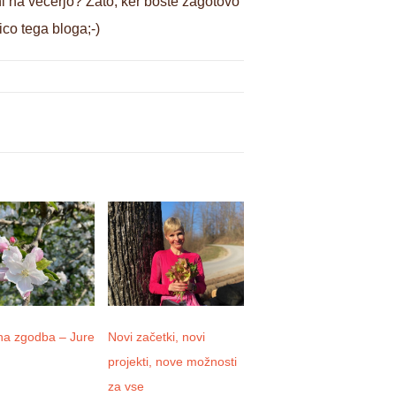
ni na večerjo? Zato, ker boste zagotovo
ico tega bloga;-)
na zgodba – Jure
Novi začetki, novi
Izjave zadovoljnih
projekti, nove možnosti
uporabnikov in leto
za vse
2021