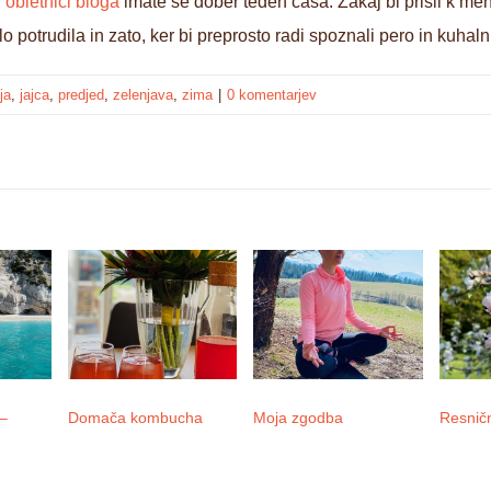
. obletnici bloga
imate še dober teden časa. Zakaj bi prišli k me
 potrudila in zato, ker bi preprosto radi spoznali pero in kuhaln
ja
,
jajca
,
predjed
,
zelenjava
,
zima
|
0 komentarjev
 –
Domača kombucha
Moja zgodba
Resnič