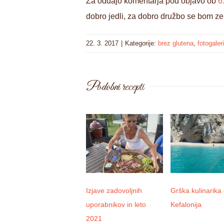
Za oddajo komentarja pod objavo ob
6
dobro jedli, za dobro družbo se bom zelo
22. 3. 2017
|
Kategorije:
brez glutena
,
fotogaleri
Podobni recepti
Izjave zadovoljnih
Grška kulinarika
uporabnikov in leto
Kefalonija
2021