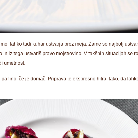
imo, lahko tudi kuhar ustvarja brez meja. Zame so najbolj ustvar
 in iz tega ustvariš pravo mojstrovino. V takšnih situacijah se rodi
di umetnost.
Je pa fino, če je domač. Priprava je ekspresno hitra, tako, da lah