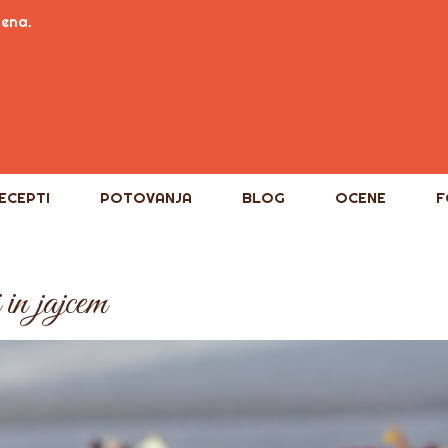
tena.
ECEPTI
POTOVANJA
BLOG
OCENE
F
 in jajcem