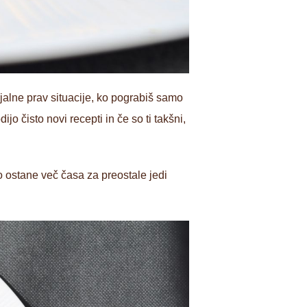
jalne prav situacije, ko pograbiš samo
jo čisto novi recepti in če so ti takšni,
ko ostane več časa za preostale jedi