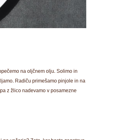
opečemo na oljčnem olju. Solimo in
kljamo. Radiču primešamo pinjole in na
to pa z žlico nadevamo v posamezne