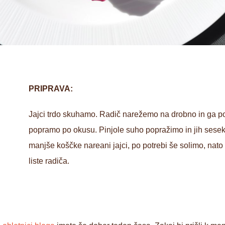
PRIPRAVA:
Jajci trdo skuhamo. Radič narežemo na drobno in ga p
popramo po okusu. Pinjole suho popražimo in jih sese
manjše koščke nareani jajci, po potrebi še solimo, na
liste radiča.