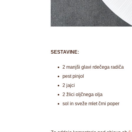
SESTAVINE:
2 manjši glavi rdečega radiča
pest pinjol
2 jajci
2 žlici oljčnega olja
sol in sveže mlet črni poper