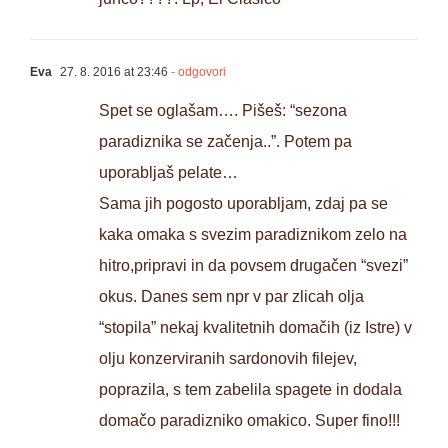
Eva
27. 8. 2016 at 23:46
- odgovori
Spet se oglašam…. Pišeš: “sezona
paradiznika se začenja..”. Potem pa
uporabljaš pelate…
Sama jih pogosto uporabljam, zdaj pa se
kaka omaka s svezim paradiznikom zelo na
hitro,pripravi in da povsem drugačen “svezi”
okus. Danes sem npr v par zlicah olja
“stopila” nekaj kvalitetnih domačih (iz Istre) v
olju konzerviranih sardonovih filejev,
poprazila, s tem zabelila spagete in dodala
domačo paradizniko omakico. Super fino!!!