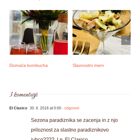
Domača kombucha
Slavnostni meni
3 
3 komentarji
El Clasico
30. 6. 2016 at 0:00
- odgovori
Sezona paradiznika se zacenja in z njo
priloznost za slastno paradiznikovo
juhco????. Lp, El Clasico