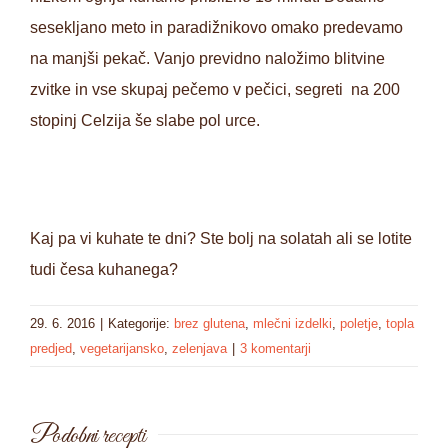
sesekljano meto in paradižnikovo omako predevamo
na manjši pekač. Vanjo previdno naložimo blitvine
zvitke in vse skupaj pečemo v pečici, segreti na 200
stopinj Celzija še slabe pol urce.
Kaj pa vi kuhate te dni? Ste bolj na solatah ali se lotite
tudi česa kuhanega?
29. 6. 2016
|
Kategorije:
brez glutena
,
mlečni izdelki
,
poletje
,
topla
predjed
,
vegetarijansko
,
zelenjava
|
3 komentarji
Podobni recepti