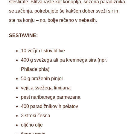
stestirate. Blitva raste kot konoplja, sezona paradižnika
se začenja, potrebujete še kakšen dober sveži sir in
ste na konju – no, bolje rečeno v nebesih.
SESTAVINE:
10 večjih listov blitve
400 g svežega ali pa kremnega sira (npr.
Philadelphia)
50 g praženih pinjol
vejica svežega timijana
pest naribanega parmezana
400 paradižnikovih pelatov
3 stroki česna
oljčno olje