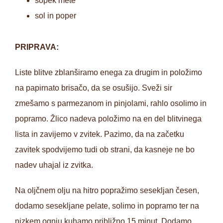
šopek mete
sol in poper
PRIPRAVA:
Liste blitve zblanširamo enega za drugim in položimo
na papirnato brisačo, da se osušijo. Sveži sir
zmešamo s parmezanom in pinjolami, rahlo osolimo in
popramo. Žlico nadeva položimo na en del blitvinega
lista in zavijemo v zvitek. Pazimo, da na začetku
zavitek spodvijemo tudi ob strani, da kasneje ne bo
nadev uhajal iz zvitka.
Na oljčnem olju na hitro popražimo sesekljan česen,
dodamo sesekljane pelate, solimo in popramo ter na
nizkem ognju kuhamo približno 15 minut. Dodamo