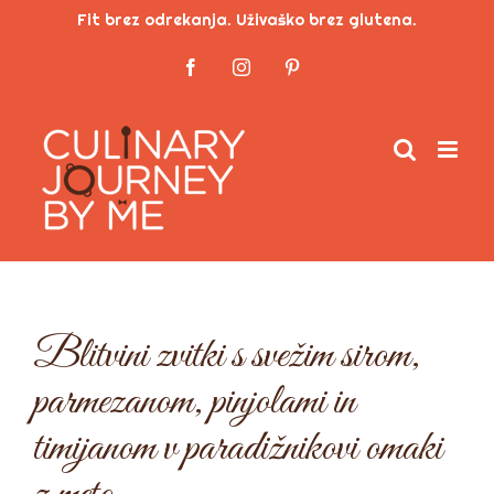
Skip
Fit brez odrekanja. Uživaško brez glutena.
to
Facebook
Instagram
Pinterest
content
Blitvini zvitki s svežim sirom,
parmezanom, pinjolami in
timijanom v paradižnikovi omaki