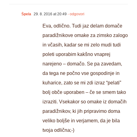
Špela
29. 8. 2016 at 20:49
- odgovori
Eva, odlično. Tudi jaz delam domače
paradižnikove omake za zimsko zalogo
in včasih, kadar se mi zelo mudi tudi
poleti uporabim kakšno vnaprej
narejeno – domačo. Se pa zavedam,
da tega ne počno vse gospodinje in
kuharice, zato se mi zdi izraz “pelati”
bolj obče uporaben – če se smem tako
izraziti. Vsekakor so omake iz domačih
paradižnikov, ki jih pripravimo doma
veliko boljše in verjamem, da je bila
tvoja odlična;-)