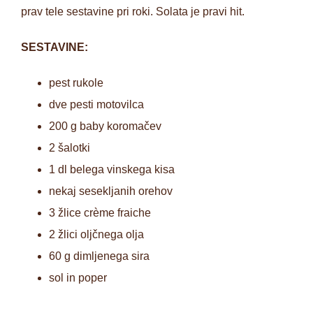
prav tele sestavine pri roki. Solata je pravi hit.
SESTAVINE:
pest rukole
dve pesti motovilca
200 g baby koromačev
2 šalotki
1 dl belega vinskega kisa
nekaj sesekljanih orehov
3 žlice crème fraiche
2 žlici oljčnega olja
60 g dimljenega sira
sol in poper