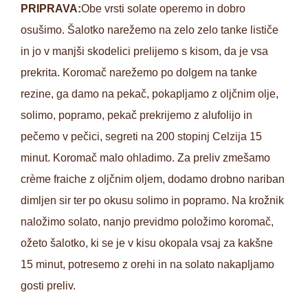
PRIPRAVA:
Obe vrsti solate operemo in dobro
osušimo. Šalotko narežemo na zelo zelo tanke lističe
in jo v manjši skodelici prelijemo s kisom, da je vsa
prekrita. Koromač narežemo po dolgem na tanke
rezine, ga damo na pekač, pokapljamo z oljčnim olje,
solimo, popramo, pekač prekrijemo z alufolijo in
pečemo v pečici, segreti na 200 stopinj Celzija 15
minut. Koromač malo ohladimo. Za preliv zmešamo
crème fraiche z oljčnim oljem, dodamo drobno nariban
dimljen sir ter po okusu solimo in popramo. Na krožnik
naložimo solato, nanjo previdmo položimo koromač,
ožeto šalotko, ki se je v kisu okopala vsaj za kakšne
15 minut, potresemo z orehi in na solato nakapljamo
gosti preliv.