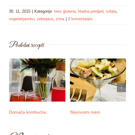
30. 11. 2015
|
Kategorije:
brez glutena
,
hladna predjed
,
solata
,
vegetarijansko
,
zelenjava
,
zima
|
0 komentarjev
Podobni recepti
Domača kombucha
Slavnostni meni
3 