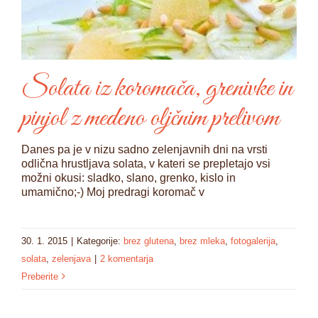
Solata iz koromača, grenivke in
pinjol z medeno oljčnim prelivom
Danes pa je v nizu sadno zelenjavnih dni na vrsti
odlična hrustljava solata, v kateri se prepletajo vsi
možni okusi: sladko, slano, grenko, kislo in
umamično;-) Moj predragi koromač v
30. 1. 2015
|
Kategorije:
brez glutena
,
brez mleka
,
fotogalerija
,
solata
,
zelenjava
|
2 komentarja
Preberite