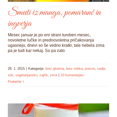
Smuti iz manga, pomaranč in
ingverja
Mesec januar je po eni strani turoben mesec,
novoletne lučke in prednovoletna pričakovanja
ugasnejo, dnevi so še vedno kratki, tale nebela zima
pa je tudi kar nekaj. So pa zato
28. 1. 2015
|
Kategorije:
brez glutena
,
brez mleka
,
presno
,
sadje
,
sok
,
vegetarijansko
,
zajtrk
,
zima
|
10 komentarjev
Preberite