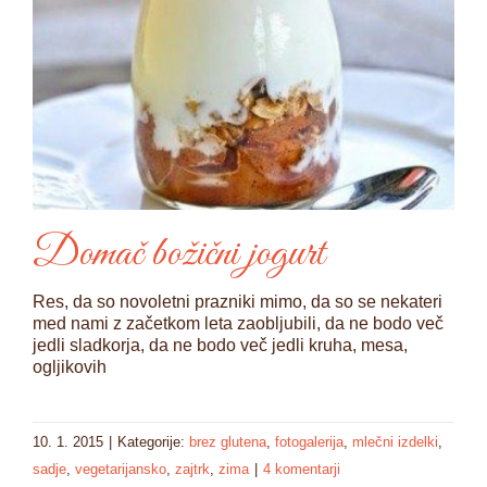
Domač božični jogurt
Res, da so novoletni prazniki mimo, da so se nekateri
med nami z začetkom leta zaobljubili, da ne bodo več
jedli sladkorja, da ne bodo več jedli kruha, mesa,
ogljikovih
10. 1. 2015
|
Kategorije:
brez glutena
,
fotogalerija
,
mlečni izdelki
,
sadje
,
vegetarijansko
,
zajtrk
,
zima
|
4 komentarji