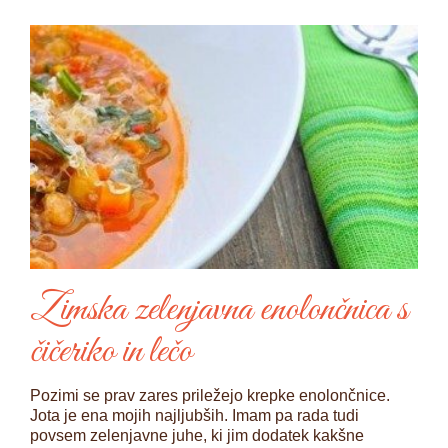
Zimska zelenjavna enolončnica s
čičeriko in lečo
Pozimi se prav zares priležejo krepke enolončnice.
Jota je ena mojih najljubših. Imam pa rada tudi
povsem zelenjavne juhe, ki jim dodatek kakšne