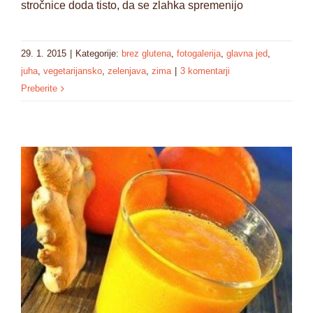
stročnice doda tisto, da se zlahka spremenijo
29. 1. 2015
|
Kategorije:
brez glutena
,
fotogalerija
,
glavna jed
,
juha
,
vegetarijansko
,
zelenjava
,
zima
|
3 komentarji
Preberite