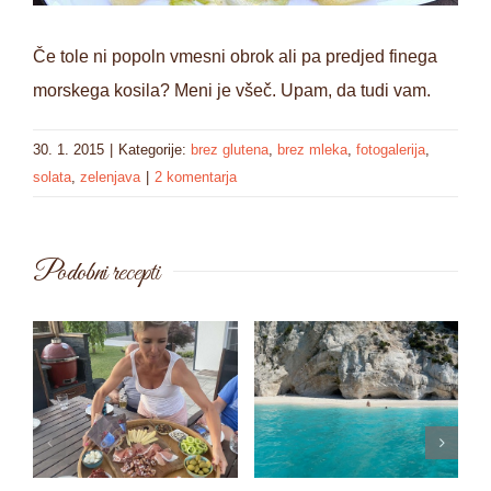
Če tole ni popoln vmesni obrok ali pa predjed finega
morskega kosila? Meni je všeč. Upam, da tudi vam.
30. 1. 2015
|
Kategorije:
brez glutena
,
brez mleka
,
fotogalerija
,
solata
,
zelenjava
|
2 komentarja
Podobni recepti