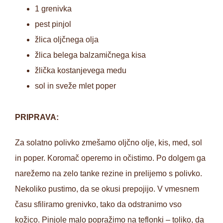
1 grenivka
pest pinjol
žlica oljčnega olja
žlica belega balzamičnega kisa
žlička kostanjevega medu
sol in sveže mlet poper
PRIPRAVA:
Za solatno polivko zmešamo oljčno olje, kis, med, sol
in poper. Koromač operemo in očistimo. Po dolgem ga
narežemo na zelo tanke rezine in prelijemo s polivko.
Nekoliko pustimo, da se okusi prepojijo. V vmesnem
času sfiliramo grenivko, tako da odstranimo vso
kožico. Pinjole malo popražimo na teflonki – toliko, da