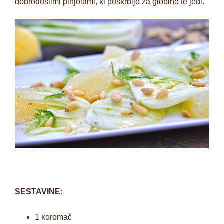
dobrodošlimi pinjolami, ki poskrbijo za globino te jedi.
SESTAVINE:
1 koromač