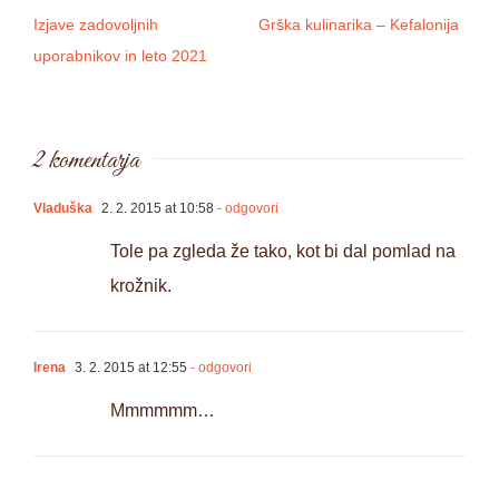
Izjave zadovoljnih
Grška kulinarika – Kefalonija
D
uporabnikov in leto 2021
2 komentarja
Vladuška
2. 2. 2015 at 10:58
- odgovori
Tole pa zgleda že tako, kot bi dal pomlad na
krožnik.
Irena
3. 2. 2015 at 12:55
- odgovori
Mmmmmm…