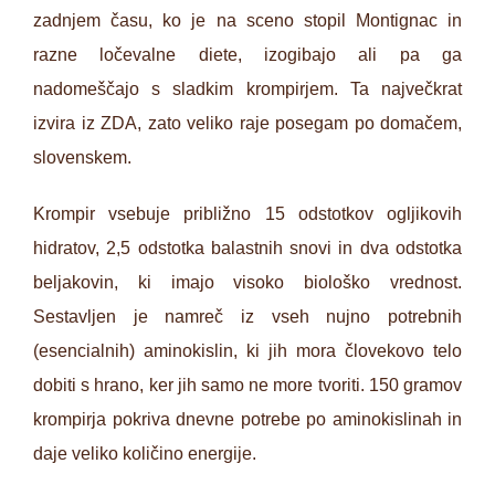
zadnjem času, ko je na sceno stopil Montignac in
razne ločevalne diete, izogibajo ali pa ga
nadomeščajo s sladkim krompirjem. Ta največkrat
izvira iz ZDA, zato veliko raje posegam po domačem,
slovenskem.
Krompir vsebuje približno 15 odstotkov ogljikovih
hidratov, 2,5 odstotka balastnih snovi in dva odstotka
beljakovin, ki imajo visoko biološko vrednost.
Sestavljen je namreč iz vseh nujno potrebnih
(esencialnih) aminokislin, ki jih mora človekovo telo
dobiti s hrano, ker jih samo ne more tvoriti. 150 gramov
krompirja pokriva dnevne potrebe po aminokislinah in
daje veliko količino energije.