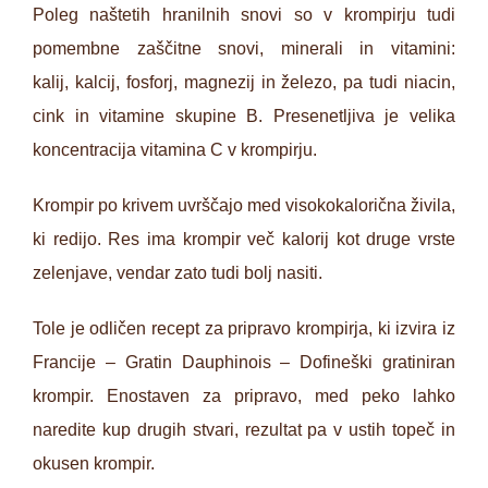
Poleg naštetih hranilnih snovi so v krompirju tudi
pomembne zaščitne snovi, minerali in vitamini:
kalij, kalcij, fosforj, magnezij in železo, pa tudi niacin,
cink in vitamine skupine B. Presenetljiva je velika
koncentracija vitamina C v krompirju.
Krompir po krivem uvrščajo med visokokalorična živila,
ki redijo. Res ima krompir več kalorij kot druge vrste
zelenjave, vendar zato tudi bolj nasiti.
Tole je odličen recept za pripravo krompirja, ki izvira iz
Francije – Gratin Dauphinois – Dofineški gratiniran
krompir. Enostaven za pripravo, med peko lahko
naredite kup drugih stvari, rezultat pa v ustih topeč in
okusen krompir.