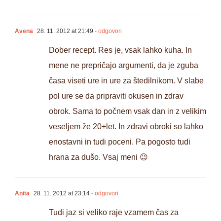
Avena
28. 11. 2012 at 21:49
- odgovori
Dober recept. Res je, vsak lahko kuha. In
mene ne prepričajo argumenti, da je zguba
časa viseti ure in ure za štedilnikom. V slabe
pol ure se da pripraviti okusen in zdrav
obrok. Sama to počnem vsak dan in z velikim
veseljem že 20+let. In zdravi obroki so lahko
enostavni in tudi poceni. Pa pogosto tudi
hrana za dušo. Vsaj meni 😉
Anita
28. 11. 2012 at 23:14
- odgovori
Tudi jaz si veliko raje vzamem čas za