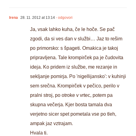
Irena
28. 11. 2012 at 13:14
- odgovori
Ja, vsak lahko kuha, če le hoče. Se pač
zgodi, da si ves dan v službi… Jaz to rešim
po primorsko: s špageti. Omakica je takoj
pripravljena. Tale krompirček pa je čudovita
ideja. Ko pridem iz službe, me rezanje in
sekljanje pomirja. Po 'nigellijansko': v kuhinji
sem srečna. Krompirček v pečico, perilo v
pralni stroj, po otroke v vrtec, potem pa
skupna večerja. Kjer bosta tamala dva
verjetno sicer spet pometala vse po tleh,
ampak jaz vztrajam.
Hvala ti.