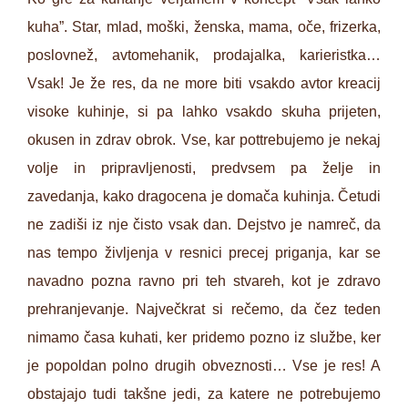
kuha”. Star, mlad, moški, ženska, mama, oče, frizerka,
poslovnež, avtomehanik, prodajalka, karieristka…
Vsak! Je že res, da ne more biti vsakdo avtor kreacij
visoke kuhinje, si pa lahko vsakdo skuha prijeten,
okusen in zdrav obrok. Vse, kar pottrebujemo je nekaj
volje in pripravljenosti, predvsem pa želje in
zavedanja, kako dragocena je domača kuhinja. Četudi
ne zadiši iz nje čisto vsak dan. Dejstvo je namreč, da
nas tempo življenja v resnici precej priganja, kar se
navadno pozna ravno pri teh stvareh, kot je zdravo
prehranjevanje. Največkrat si rečemo, da čez teden
nimamo časa kuhati, ker pridemo pozno iz službe, ker
je popoldan polno drugih obveznosti… Vse je res! A
obstajajo tudi takšne jedi, za katere ne potrebujemo