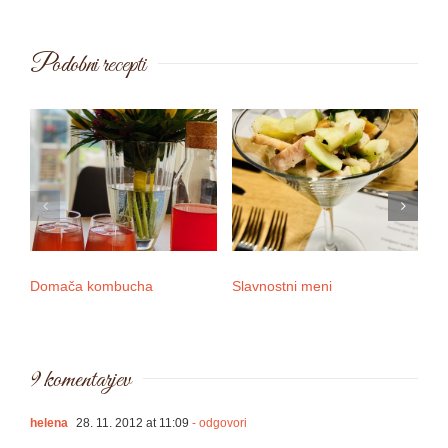
Podobni recepti
Domača kombucha
Slavnostni meni
3 
9 komentarjev
helena
28. 11. 2012 at 11:09
- odgovori