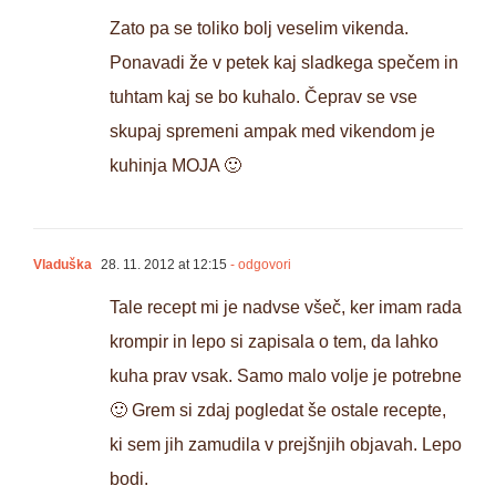
Zato pa se toliko bolj veselim vikenda.
Ponavadi že v petek kaj sladkega spečem in
tuhtam kaj se bo kuhalo. Čeprav se vse
skupaj spremeni ampak med vikendom je
kuhinja MOJA 🙂
Vladuška
28. 11. 2012 at 12:15
- odgovori
Tale recept mi je nadvse všeč, ker imam rada
krompir in lepo si zapisala o tem, da lahko
kuha prav vsak. Samo malo volje je potrebne
🙂 Grem si zdaj pogledat še ostale recepte,
ki sem jih zamudila v prejšnjih objavah. Lepo
bodi.