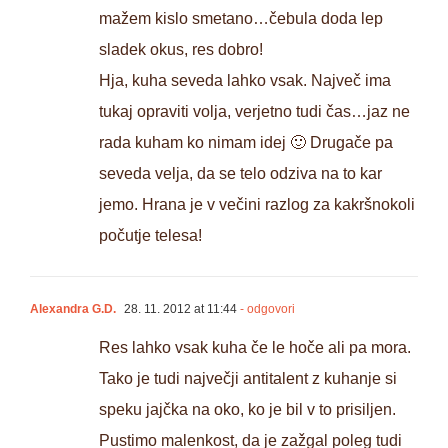
mažem kislo smetano…čebula doda lep
sladek okus, res dobro!
Hja, kuha seveda lahko vsak. Največ ima
tukaj opraviti volja, verjetno tudi čas…jaz ne
rada kuham ko nimam idej 🙂 Drugače pa
seveda velja, da se telo odziva na to kar
jemo. Hrana je v večini razlog za kakršnokoli
počutje telesa!
Alexandra G.D.
28. 11. 2012 at 11:44
- odgovori
Res lahko vsak kuha če le hoče ali pa mora.
Tako je tudi največji antitalent z kuhanje si
speku jajčka na oko, ko je bil v to prisiljen.
Pustimo malenkost, da je zažgal poleg tudi