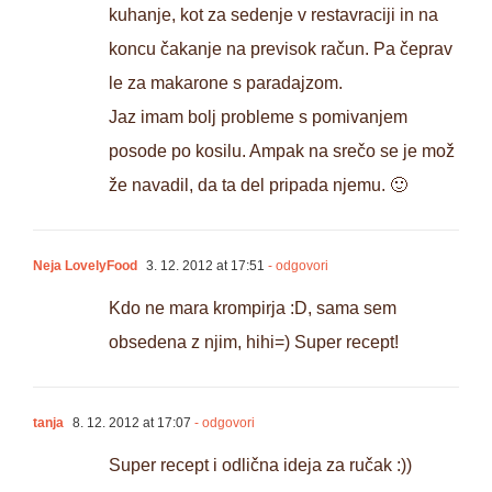
kuhanje, kot za sedenje v restavraciji in na
koncu čakanje na previsok račun. Pa čeprav
le za makarone s paradajzom.
Jaz imam bolj probleme s pomivanjem
posode po kosilu. Ampak na srečo se je mož
že navadil, da ta del pripada njemu. 🙂
Neja LovelyFood
3. 12. 2012 at 17:51
- odgovori
Kdo ne mara krompirja :D, sama sem
obsedena z njim, hihi=) Super recept!
tanja
8. 12. 2012 at 17:07
- odgovori
Super recept i odlična ideja za ručak :))