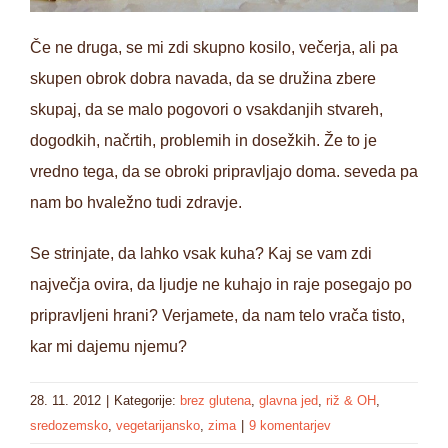
Če ne druga, se mi zdi skupno kosilo, večerja, ali pa
skupen obrok dobra navada, da se družina zbere
skupaj, da se malo pogovori o vsakdanjih stvareh,
dogodkih, načrtih, problemih in dosežkih. Že to je
vredno tega, da se obroki pripravljajo doma. seveda pa
nam bo hvaležno tudi zdravje.
Se strinjate, da lahko vsak kuha? Kaj se vam zdi
največja ovira, da ljudje ne kuhajo in raje posegajo po
pripravljeni hrani? Verjamete, da nam telo vrača tisto,
kar mi dajemu njemu?
28. 11. 2012
|
Kategorije:
brez glutena
,
glavna jed
,
riž & OH
,
sredozemsko
,
vegetarijansko
,
zima
|
9 komentarjev