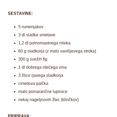
SESTAVINE:
5 rumenjakov
3 dl sladke smetane
1,2 dl polnomastnega mleka
60 g sladkorja (z malo vanilijevega stroka)
300 g svežih fig
1 dl dobrega rdečega vina
3 žlice rjavega sladkorja
cimetova palčka
malo pomarančne lupinice
nekaj nageljnovih žbic (klinčkov)
PRIPRAVA: