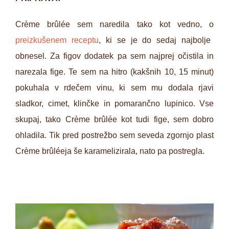
Crème brûlée sem naredila tako kot vedno, o
preizkušenem receptu
, ki se je do sedaj najbolje
obnesel. Za figov dodatek pa sem najprej očistila in
narezala fige. Te sem na hitro (kakšnih 10, 15 minut)
pokuhala v rdečem vinu, ki sem mu dodala rjavi
sladkor, cimet, klinčke in pomarančno lupinico. Vse
skupaj, tako Crème brûlée kot tudi fige, sem dobro
ohladila. Tik pred postrežbo sem seveda zgornjo plast
Crème brûléeja še karamelizirala, nato pa postregla.