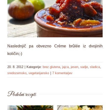
Naslednjič pa obvezno Crème brûlée iz dvojinih
količin;-)
20. 8. 2012
|
Kategorije:
brez glutena
,
jajca
,
jesen
,
sadje
,
sladica
,
sredozemsko
,
vegetarijansko
|
7 komentarjev
Podobni recepti