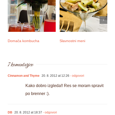
Domača kombucha
Slavnostni meni
3 
7 komentarjev
Cinnamon and Thyme
20. 8. 2012 at 12:26
- odgovori
Kako dobro izgleda!! Res se moram spravit
po brenner :).
DB
20. 8. 2012 at 18:37
- odgovori