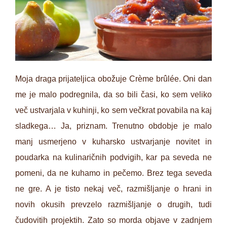
Moja draga prijateljica obožuje Crème brûlée. Oni dan
me je malo podregnila, da so bili časi, ko sem veliko
več ustvarjala v kuhinji, ko sem večkrat povabila na kaj
sladkega… Ja, priznam. Trenutno obdobje je malo
manj usmerjeno v kuharsko ustvarjanje novitet in
poudarka na kulinaričnih podvigih, kar pa seveda ne
pomeni, da ne kuhamo in pečemo. Brez tega seveda
ne gre. A je tisto nekaj več, razmišljanje o hrani in
novih okusih prevzelo razmišljanje o drugih, tudi
čudovitih projektih. Zato so morda objave v zadnjem