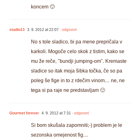
koncem 🙂
studio13
3. 9. 2012 at 22:07
- odgovori
No s tole sladico, bi pa mene prepričala v
karkoli. Mogoče celo skok z tistim, kako se
mu že reče, "bundji jumping-om". Kremaste
sladice so itak moja šibka točka, če so pa
poleg še fige in to z rdečim vinom… ne, ne
tega si pa raje ne predstavljam 🙂
Gourmet forever
4. 9. 2012 at 7:31
- odgovori
Si bom skušala zapomniti;-) problem je le
sezonska omejenost fig…