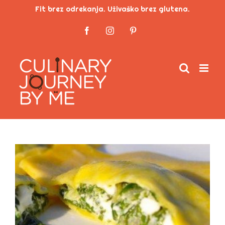
Skip
Fit brez odrekanja. Uživaško brez glutena.
to
Facebook
Instagram
Pinterest
content