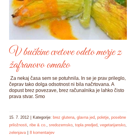
V bučkine cvetove odeto morje z
žafranovo omako
Za nekaj časa sem se potuhnila. In se je prav prileglo,
čeprav tako dolga odsotnost ni bila načrtovana. A
dopust brez povezave, brez računalnika je lahko čisto
prava stvar. Smo
15. 7. 2012
|
Kategorije:
brez glutena
,
glavna jed
,
poletje
,
posebne
priložnosti
,
ribe & co.
,
sredozemsko
,
topla predjed
,
vegetarijansko
,
zelenjava
|
8 komentarjev