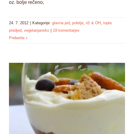
oz. bolje rečeno,
24. 7. 2012
|
Kategorije:
glavna jed
,
poletje
,
riž & OH
,
topla
predjed
,
vegetarijansko
|
19 komentarjev
Preberite