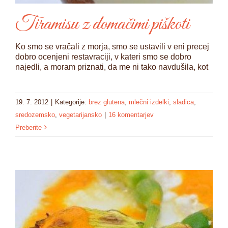
Tiramisu z domačimi piškoti
Ko smo se vračali z morja, smo se ustavili v eni precej
dobro ocenjeni restavraciji, v kateri smo se dobro
najedli, a moram priznati, da me ni tako navdušila, kot
19. 7. 2012
|
Kategorije:
brez glutena
,
mlečni izdelki
,
sladica
,
sredozemsko
,
vegetarijansko
|
16 komentarjev
Preberite