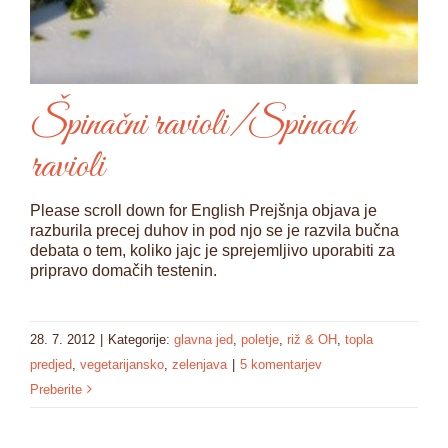
Špinačni ravioli/Spinach
ravioli
Please scroll down for English Prejšnja objava je
razburila precej duhov in pod njo se je razvila bučna
debata o tem, koliko jajc je sprejemljivo uporabiti za
pripravo domačih testenin.
28. 7. 2012
|
Kategorije:
glavna jed
,
poletje
,
riž & OH
,
topla
predjed
,
vegetarijansko
,
zelenjava
|
5 komentarjev
Preberite