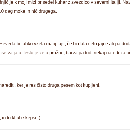
jič je k moji mizi prisedel kuhar z zvezdico v severni Italiji.
 10 dag moke in nič drugega.
 Seveda bi lahko vzela manj jajc, če bi dala celo jajce ali pa do
 se valjajo, testo je zelo prožno, barva pa tudi nekaj naredi za oč
arediti, ker je res čisto druga pesem kot kupljeni.
in to kljub skepsi;-)