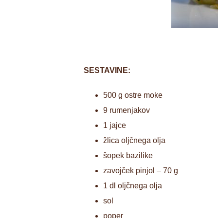
SESTAVINE:
500 g ostre moke
9 rumenjakov
1 jajce
žlica oljčnega olja
šopek bazilike
zavojček pinjol – 70 g
1 dl oljčnega olja
sol
poper