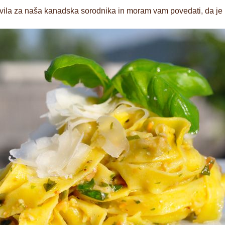
ravila za naša kanadska sorodnika in moram vam povedati, da je 