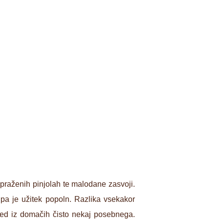
n praženih pinjolah te malodane zasvoji.
t pa je užitek popoln. Razlika vsekakor
jed iz domačih čisto nekaj posebnega.