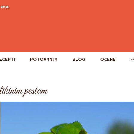
tena.
ECEPTI
POTOVANJA
BLOG
OCENE
F
ikinim pestom