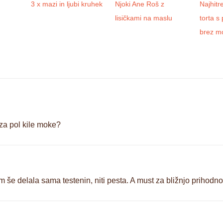
3 x mazi in ljubi kruhek
Njoki Ane Roš z
Najhitr
lisičkami na maslu
torta s
brez m
 za pol kile moke?
še delala sama testenin, niti pesta. A must za bližnjo prihodno