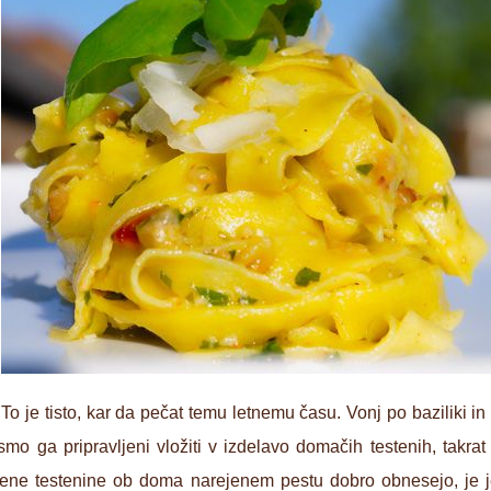
To je tisto, kar da pečat temu letnemu času. Vonj po baziliki i
mo ga pripravljeni vložiti v izdelavo domačih testenih, takra
pljene testenine ob doma narejenem pestu dobro obnesejo, je 