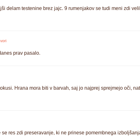
ajši delam testenine brez jajc. 9 rumenjakov se tudi meni zdi ve
vori
 danes prav pasalo.
usi. Hrana mora biti v barvah, saj jo najprej sprejmejo oči, nat
ke se res zdi preseravanje, ki ne prinese pomembnega izboljšanj