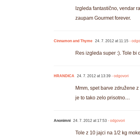
Izgleda fantastično, vendar r
zaupam Gourmet forever.
Cinnamon and Thyme
24. 7. 2012 at 11:15
- odgo
Res izgleda super :). Tole bi
HRANDICA
24. 7. 2012 at 13:39
- odgovori
Mmm, spet barve združene z ok
je to tako zelo prisotno…
Anonimni
24. 7. 2012 at 17:53
- odgovori
Tole z 10 jajci na 1/2 kg mo