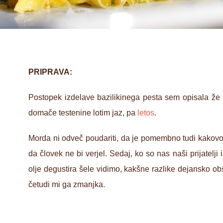
PRIPRAVA:
Postopek izdelave bazilikinega pesta sem opisala že
domače testenine lotim jaz, pa
letos
.
Morda ni odveč poudariti, da je pomembno tudi kakovost
da človek ne bi verjel. Sedaj, ko so nas naši prijatelji
olje degustira šele vidimo, kakšne razlike dejansko obs
četudi mi ga zmanjka.