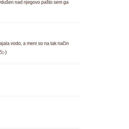
 Navdušen nad njegovo pašto sem ga
dajala vodo, a meni so na tak način
i;-)