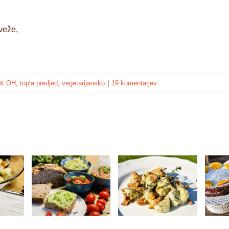
veže,
 & OH
,
topla predjed
,
vegetarijansko
|
19 komentarjev