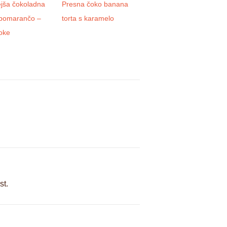
ejša čokoladna
Presna čoko banana
Domača kombucha
 pomarančo –
torta s karamelo
oke
st.