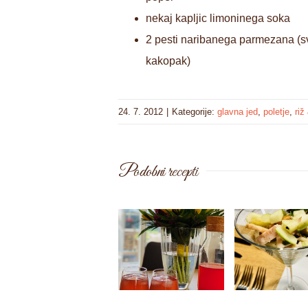
nekaj kapljic limoninega soka
2 pesti naribanega parmezana (s
kakopak)
24. 7. 2012
|
Kategorije:
glavna jed
,
poletje
,
riž
Podobni recepti