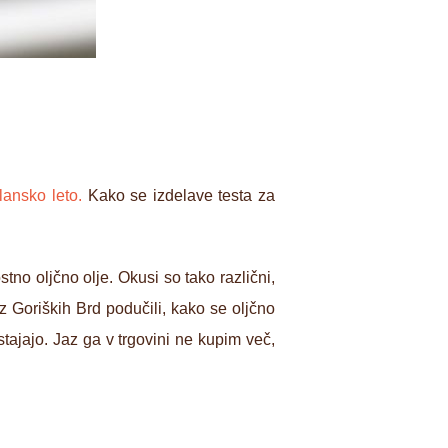
lansko leto.
Kako se izdelave testa za
no oljčno olje. Okusi so tako različni,
 iz Goriških Brd podučili, kako se oljčno
tajajo. Jaz ga v trgovini ne kupim več,