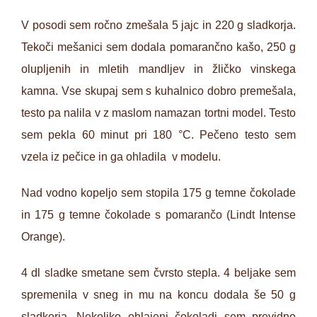
V posodi sem ročno zmešala 5 jajc in 220 g sladkorja.
Tekoči mešanici sem dodala pomarančno kašo, 250 g
olupljenih in mletih mandljev in žličko vinskega
kamna. Vse skupaj sem s kuhalnico dobro premešala,
testo pa nalila v z maslom namazan tortni model. Testo
sem pekla 60 minut pri 180 °C. Pečeno testo sem
vzela iz pečice in ga ohladila v modelu.
Nad vodno kopeljo sem stopila 175 g temne čokolade
in 175 g temne čokolade s pomarančo (Lindt Intense
Orange).
4 dl sladke smetane sem čvrsto stepla. 4 beljake sem
spremenila v sneg in mu na koncu dodala še 50 g
sladkorja. Nekoliko ohlajeni čokoladi sem previdno