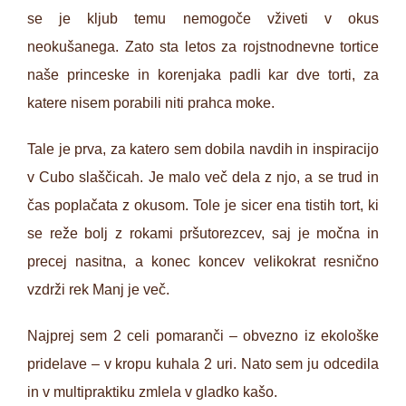
se je kljub temu nemogoče vživeti v okus
neokušanega. Zato sta letos za rojstnodnevne tortice
naše princeske in korenjaka padli kar dve torti, za
katere nisem porabili niti prahca moke.
Tale je prva, za katero sem dobila navdih in inspiracijo
v Cubo slaščicah. Je malo več dela z njo, a se trud in
čas poplačata z okusom. Tole je sicer ena tistih tort, ki
se reže bolj z rokami pršutorezcev, saj je močna in
precej nasitna, a konec koncev velikokrat resnično
vzdrži rek Manj je več.
Najprej sem 2 celi pomaranči – obvezno iz ekološke
pridelave – v kropu kuhala 2 uri. Nato sem ju odcedila
in v multipraktiku zmlela v gladko kašo.