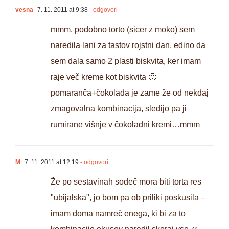
vesna
7. 11. 2011 at 9:38
- odgovori
mmm, podobno torto (sicer z moko) sem
naredila lani za tastov rojstni dan, edino da
sem dala samo 2 plasti biskvita, ker imam
raje več kreme kot biskvita 🙂
pomaranča+čokolada je zame že od nekdaj
zmagovalna kombinacija, sledijo pa ji
rumirane višnje v čokoladni kremi…mmm
M
7. 11. 2011 at 12:19
- odgovori
Že po sestavinah sodeč mora biti torta res
"ubijalska", jo bom pa ob priliki poskusila –
imam doma namreč enega, ki bi za to