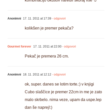
kombinacijo okusov naredil skoraj vse ☺
Anonimni
17. 11. 2011 at 17:39
- odgovori
kolikšen je premer pekača?
Gourmet forever
17. 11. 2011 at 22:00
- odgovori
Pekač je premera 26 cm.
Anonimni
18. 11. 2011 at 12:12
- odgovori
ok, super. danes se lotim torte.:) v knjigi
Cubo slaščice je premer 22cm in me je zato
malo skrbelo. nima veze, upam da uspe.lep
dan še naprej!:)