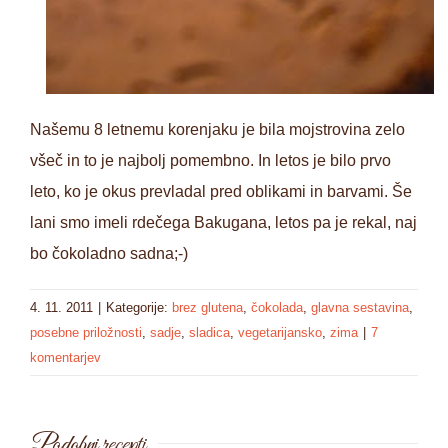
Našemu 8 letnemu korenjaku je bila mojstrovina zelo
všeč in to je najbolj pomembno. In letos je bilo prvo
leto, ko je okus prevladal pred oblikami in barvami. Še
lani smo imeli rdečega Bakugana, letos pa je rekal, naj
bo čokoladno sadna;-)
4. 11. 2011
|
Kategorije:
brez glutena
,
čokolada
,
glavna sestavina
,
posebne priložnosti
,
sadje
,
sladica
,
vegetarijansko
,
zima
|
7
komentarjev
Podobni recepti