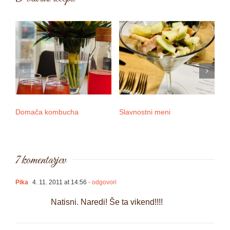
Domača kombucha
Slavnostni meni
3 
7 komentarjev
Pika
4. 11. 2011 at 14:56
- odgovori
Natisni. Naredi! Še ta vikend!!!!