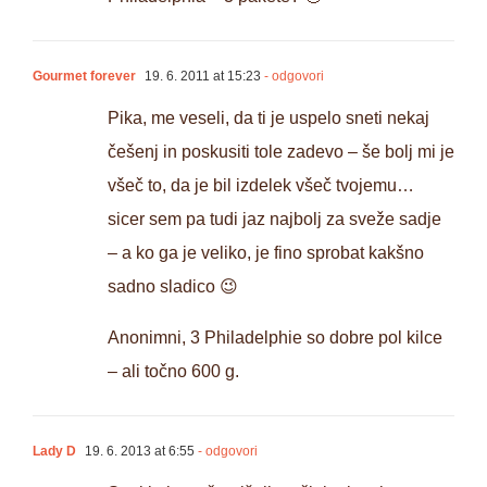
Gourmet forever
19. 6. 2011 at 15:23
- odgovori
Pika, me veseli, da ti je uspelo sneti nekaj
češenj in poskusiti tole zadevo – še bolj mi je
všeč to, da je bil izdelek všeč tvojemu…
sicer sem pa tudi jaz najbolj za sveže sadje
– a ko ga je veliko, je fino sprobat kakšno
sadno sladico 😉
Anonimni, 3 Philadelphie so dobre pol kilce
– ali točno 600 g.
Lady D
19. 6. 2013 at 6:55
- odgovori