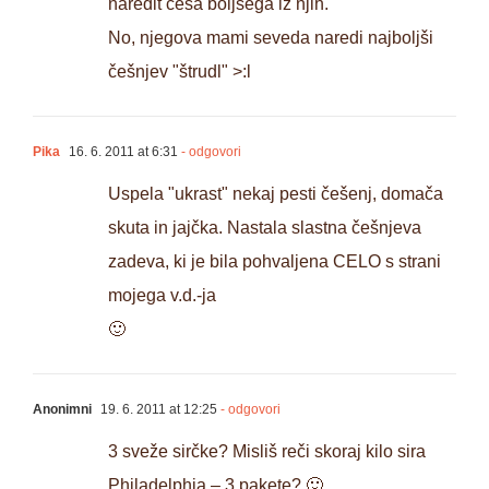
naredit česa boljšega iz njih.
No, njegova mami seveda naredi najboljši
češnjev "štrudl" >:l
Pika
16. 6. 2011 at 6:31
- odgovori
Uspela "ukrast" nekaj pesti češenj, domača
skuta in jajčka. Nastala slastna češnjeva
zadeva, ki je bila pohvaljena CELO s strani
mojega v.d.-ja
🙂
Anonimni
19. 6. 2011 at 12:25
- odgovori
3 sveže sirčke? Misliš reči skoraj kilo sira
Philadelphia – 3 pakete? 🙂