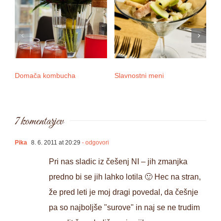
Domača kombucha
Slavnostni meni
3 
7 komentarjev
Pika
8. 6. 2011 at 20:29
- odgovori
Pri nas sladic iz češenj NI – jih zmanjka
predno bi se jih lahko lotila 🙂 Hec na stran,
že pred leti je moj dragi povedal, da češnje
pa so najboljše "surove" in naj se ne trudim