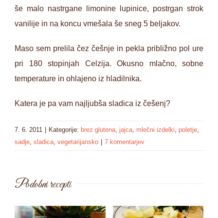
še malo nastrgane limonine lupinice, postrgan strok
vanilije in na koncu vmešala še sneg 5 beljakov.
Maso sem prelila čez češnje in pekla približno pol ure
pri 180 stopinjah Celzija. Okusno mlačno, sobne
temperature in ohlajeno iz hladilnika.
Katera je pa vam najljubša sladica iz češenj?
7. 6. 2011
|
Kategorije:
brez glutena
,
jajca
,
mlečni izdelki
,
poletje
,
sadje
,
sladica
,
vegetarijansko
|
7 komentarjev
Podobni recepti