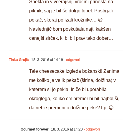
Spekla in v včerajšnji vročini prinesla na
piknik, saj je bil še dolgo topel. Postrgali
pekač, skoraj polizali krožnike… 😉
Naslednjič bom poskušala najti kakšen
cenejši sirček, ki bi bil prav tako dober…
Tinka Grujić
18. 3. 2016 at 14:19
- odgovori
Tale cheesecake izgleda božanski! Zanima
me koliko je velik pekač (širina, dolžina) v
katerem si jo pekla! In če bi uporabila
okroglega, koliko cm premer bi bil najboljši,
da nebi spremenilo dolžine peke? Lp! 😉
Gourmet forever
18. 3. 2016 at 14:20
- odgovori